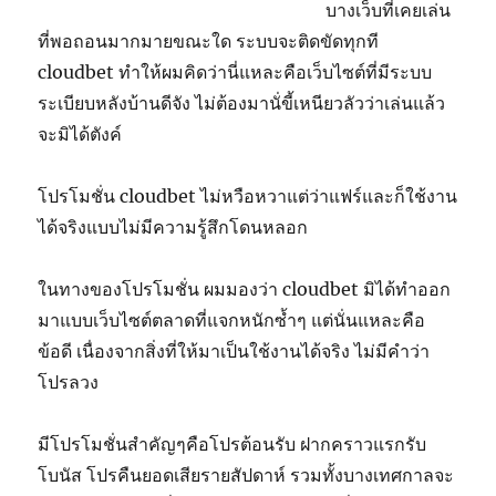
บางเว็บที่เคยเล่น
ที่พอถอนมากมายขณะใด ระบบจะติดขัดทุกที
cloudbet ทำให้ผมคิดว่านี่แหละคือเว็บไซต์ที่มีระบบ
ระเบียบหลังบ้านดีจัง ไม่ต้องมานั่ขี้เหนียวลัวว่าเล่นแล้ว
จะมิได้ตังค์
โปรโมชั่น cloudbet ไม่หวือหวาแต่ว่าแฟร์และก็ใช้งาน
ได้จริงแบบไม่มีความรู้สึกโดนหลอก
ในทางของโปรโมชั่น ผมมองว่า cloudbet มิได้ทำออก
มาแบบเว็บไซต์ตลาดที่แจกหนักซ้ำๆ แต่นั่นแหละคือ
ข้อดี เนื่องจากสิ่งที่ให้มาเป็นใช้งานได้จริง ไม่มีคำว่า
โปรลวง
มีโปรโมชั่นสำคัญๆคือโปรต้อนรับ ฝากคราวแรกรับ
โบนัส โปรคืนยอดเสียรายสัปดาห์ รวมทั้งบางเทศกาลจะ