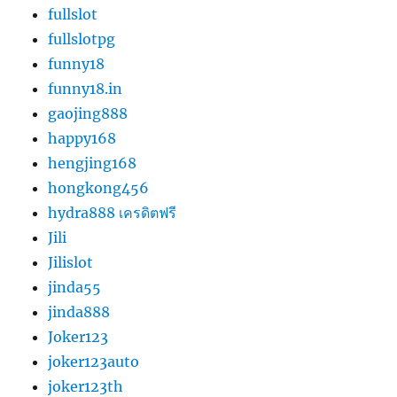
fullslot
fullslotpg
funny18
funny18.in
gaojing888
happy168
hengjing168
hongkong456
hydra888 เครดิตฟรี
Jili
Jilislot
jinda55
jinda888
Joker123
joker123auto
joker123th