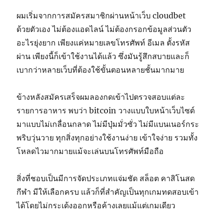
ผมเริ่มจากการสมัครสมาชิกผ่านหน้าเว็บ cloudbet
ด้วยตัวเอง ไม่ต้องแอดไลน์ ไม่ต้องกรอกข้อมูลส่วนตัว
อะไรยุ่งยาก เพียงแค่หมายเลขโทรศัพท์ อีเมล ตั้งรหัส
ผ่าน เพียงนี้ก็เข้าใช้งานได้แล้ว ซึ่งมันรู้สึกสบายและก็
เบากว่าหลายเว็บที่ต้องใช้ขั้นตอนหลายชั้นมากมาย
ข้างหลังสมัครเสร็จผมลองกดเข้าไปตรวจสอบแต่ละ
รายการอาหาร พบว่า bitcoin วางแบบใบหน้าเว็บไซต์
มาแบบไม่เกลื่อนกลาด ไม่มีปุ่มมั่วซั่ว ไม่มีแบนเนอร์กระ
พริบวุ่นวาย ทุกสิ่งทุกอย่างใช้งานง่าย เข้าใจง่าย รวมทั้ง
โหลดไวมากมายแม้จะเล่นบนโทรศัพท์มือถือ
สิ่งที่ชอบเป็นมีการจัดประเภทแจ่มชัด สล็อต คาสิโนสด
กีฬา มีให้เลือกครบ แล้วก็ที่สำคัญเป็นทุกเกมทดสอบเข้า
ได้โดยไม่กระเด้งออกหรือค้างเลยแม้แต่เกมเดียว