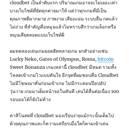
cloudbet เป็นลำดับแรก ปริมาณเกมอาจจะไม่เยอะเท่า
บางเว็บไซต์ที่ยัดทุกค่ายมาให้ แต่ว่าทุกเกมที่มีเป็น
คุณภาพดีมากมาย ภาพงาม เสียงแน่น ระบบลื่น กดแล้ว
ไม่ถ่วง ที่สำคัญคือหมุนแล้วไม่ทราบสึกว่าเกมล็อกหรือ
หมุนเสียตลอดแบบเว็บไซต์ผี
ผมทดลองเล่นเกมยอดฮิตหลายเกม ยกตัวอย่างเช่น
Lucky Neko, Gates of Olympus, Roma,
bitcoin
Sweet Bonanza เกมเหล่านี้ cloudbet มีหมด รวมทั้ง
โหลดเข้าเกมไวแบบทันใจ อีกจุดที่ผมชอบคือ Cloudbet
ไม่มีโฆษณาคั่นก่อนเข้าเกม ไม่มีกระดอนป๊อปอัป
วุ่นวาย เกมมาเต็มหน้าจอในทันที เล่นได้ลื่นต่อเนื่อง 100
รอบออโต้ก็ยังไม่ค้าง
คาสิโนสดที่ cloudbet มองเรียบง่ายแม้กระนั้นเต็มไป
ด้วยคุณภาพและก็ความเสถียรเมื่อใดก็ตามเข้าเล่น