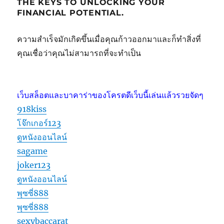
THE KEYS TO UNLOCKING YOUR
FINANCIAL POTENTIAL.
ความสำเร็จมักเกิดขึ้นเมื่อคุณก้าวออกมาและก็ทำสิ่งที่
คุณเชื่อว่าคุณไม่สามารถที่จะทำเป็น
เว็บสล็อตและบาคาร่าของโครตดีเว็บนี้เล่นแล้วรวยจัดๆ
918kiss
โจ๊กเกอร์123
ดูหนังออนไลน์
sagame
joker123
ดูหนังออนไลน์
พุซซี่888
พุซซี่888
sexybaccarat