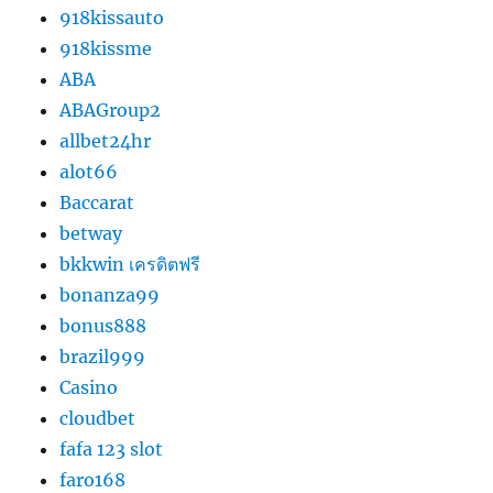
918kissauto
918kissme
ABA
ABAGroup2
allbet24hr
alot66
Baccarat
betway
bkkwin เครดิตฟรี
bonanza99
bonus888
brazil999
Casino
cloudbet
fafa 123 slot
faro168