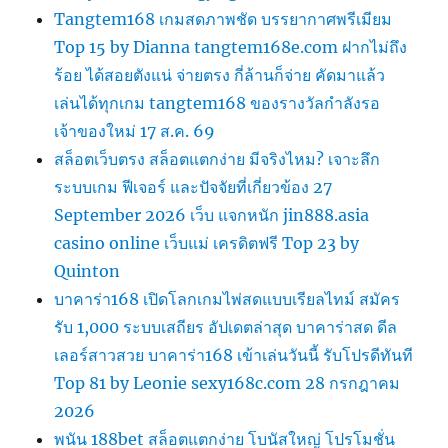
Tangtem168 เกมสดภาพชัด บรรยากาศพรีเมียม
Top 15 by Dianna tangtem168e.com ฝากไม่ถึง
ร้อย ได้สอยตังแน่ จ่ายตรง กี่ล้านก็จ่าย คัดมาแล้ว
เล่นได้ทุกเกม tangtem168 ของรางวัลกำลังรอ
เจ้าของใหม่ 17 ส.ค. 69
สล็อตเว็บตรง สล็อตแตกง่าย มีจริงไหม? เจาะลึก
ระบบเกม ฟีเจอร์ และปัจจัยที่เกี่ยวข้อง 27
September 2026 เว็บ แจกหนัก jin888.asia
casino online เว็บแม่ เครดิตฟรี Top 23 by
Quinton
บาคาร่า168 เปิดโลกเกมไพ่สดแบบเรียลไทม์ สมัคร
รับ 1,000 ระบบเสถียร อัปเดตล่าสุด บาคาร่าสด ดีล
เลอร์สาวสวย บาคาร่า168 เข้าเล่นวันนี้ รับโปรดีทันที
Top 81 by Leonie sexy168c.com 28 กรกฎาคม
2026
พนัน 188bet สล็อตแตกง่าย โบนัสใหญ่ โปรโมชั่น