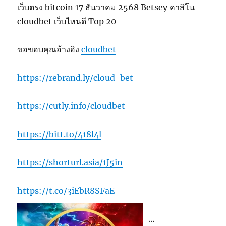
เว็บตรง bitcoin 17 ธันวาคม 2568 Betsey คาสิโน
cloudbet เว็บไหนดี Top 20
ขอขอบคุณอ้างอิง
cloudbet
https://rebrand.ly/cloud-bet
https://cutly.info/cloudbet
https://bitt.to/418l4l
https://shorturl.asia/1J5in
https://t.co/3iEbR8SFaE
…