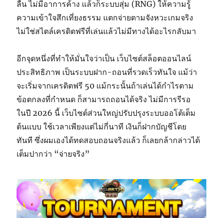
ลื่น ไม่มีอาการค้าง แล้วก็ระบบสุ่ม (RNG) ให้ความรู้
ความเข้าใจสึกเที่ยงธรรม แตกจ่ายตามจังหวะเกมจริง
ไม่ใช่สไตล์เครดิตฟรีที่เล่นแล้วไม่มีทางได้อะไรกลับมา
อีกจุดหนึ่งที่ทำให้มั่นใจว่าเป็น เว็บไซต์สล็อตออนไลน์
ประสิทธิภาพ เป็นระบบฝาก-ถอนที่รวดเร็วทันใจ แม้ว่า
จะเริ่มจากเครดิตฟรี 50 แม้กระนั้นถ้าเล่นได้กำไรตาม
ข้อตกลงที่กำหนด ก็สามารถถอนได้จริง ไม่มีการรีรอ
ในปี 2026 นี้ เว็บไซต์ส่วนใหญ่ปรับปรุงระบบออโต้เต็ม
ต้นแบบ ใช้เวลาเพียงแต่ไม่กี่นาที เงินก็ฝากบัญชีโดย
ทันที ซึ่งผมเองได้ทดสอบถอนจริงแล้ว ก็เลยกล้ากล่าวได้
เต็มปากว่า “จ่ายจริง”