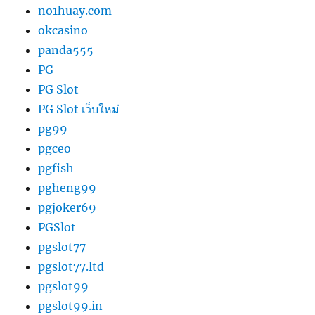
no1huay.com
okcasino
panda555
PG
PG Slot
PG Slot เว็บใหม่
pg99
pgceo
pgfish
pgheng99
pgjoker69
PGSlot
pgslot77
pgslot77.ltd
pgslot99
pgslot99.in