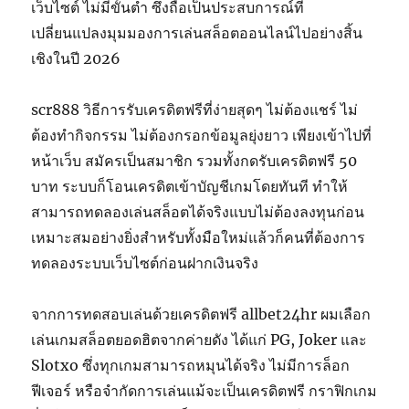
เว็บไซต์ ไม่มีขั้นต่ำ ซึ่งถือเป็นประสบการณ์ที่
เปลี่ยนแปลงมุมมองการเล่นสล็อตออนไลน์ไปอย่างสิ้น
เชิงในปี 2026
scr888 วิธีการรับเครดิตฟรีที่ง่ายสุดๆ ไม่ต้องแชร์ ไม่
ต้องทำกิจกรรม ไม่ต้องกรอกข้อมูลยุ่งยาว เพียงเข้าไปที่
หน้าเว็บ สมัครเป็นสมาชิก รวมทั้งกดรับเครดิตฟรี 50
บาท ระบบก็โอนเครดิตเข้าบัญชีเกมโดยทันที ทำให้
สามารถทดลองเล่นสล็อตได้จริงแบบไม่ต้องลงทุนก่อน
เหมาะสมอย่างยิ่งสำหรับทั้งมือใหม่แล้วก็คนที่ต้องการ
ทดลองระบบเว็บไซต์ก่อนฝากเงินจริง
จากการทดสอบเล่นด้วยเครดิตฟรี allbet24hr ผมเลือก
เล่นเกมสล็อตยอดฮิตจากค่ายดัง ได้แก่ PG, Joker และ
Slotxo ซึ่งทุกเกมสามารถหมุนได้จริง ไม่มีการล็อก
ฟีเจอร์ หรือจำกัดการเล่นแม้จะเป็นเครดิตฟรี กราฟิกเกม