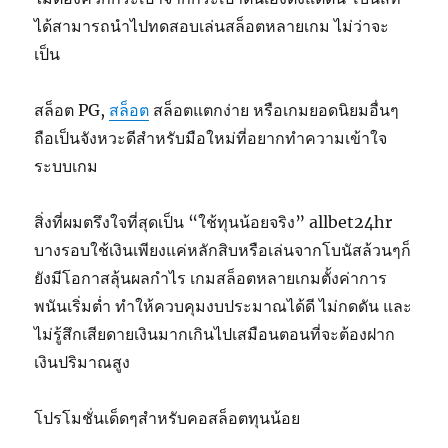
ได้สามารถนำไปทดสอบเล่นสล็อตหลายเกม ไม่ว่าจะ
เป็น
สล็อต PG,
สล็อต
สล็อตแตกง่าย หรือเกมยอดนิยมอื่นๆ
ถือเป็นจังหวะดีสำหรับมือใหม่ที่อยากทำความเข้าใจ
ระบบเกม
สิ่งที่ผมตรึงใจที่สุดเป็น “ใช้ทุนน้อยจริง” allbet24hr
บางรอบใช้เงินเพียงแค่หลักสิบหรือเล่นจากโบนัสล้วนๆก็
ยังมีโอกาสลุ้นผลกำไร เกมสล็อตหลายเกมตั้งค่าการ
พนันเริ่มต่ำ ทำให้ควบคุมงบประมาณได้ดี ไม่กดดัน และ
ไม่รู้สึกเสียดายเงินมากเกินไปเสมือนตอนที่จะต้องฝาก
เงินปริมาณสูง
โปรโมชั่นเด็ดๆสำหรับคอสล็อตทุนน้อย