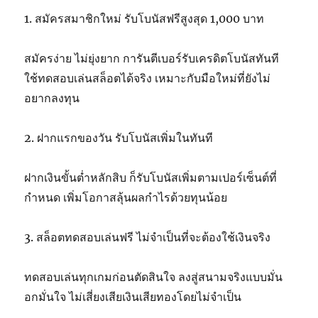
1. สมัครสมาชิกใหม่ รับโบนัสฟรีสูงสุด 1,000 บาท
สมัครง่าย ไม่ยุ่งยาก การันตีเบอร์รับเครดิตโบนัสทันที
ใช้ทดสอบเล่นสล็อตได้จริง เหมาะกับมือใหม่ที่ยังไม่
อยากลงทุน
2. ฝากแรกของวัน รับโบนัสเพิ่มในทันที
ฝากเงินขั้นต่ำหลักสิบ ก็รับโบนัสเพิ่มตามเปอร์เซ็นต์ที่
กำหนด เพิ่มโอกาสลุ้นผลกำไรด้วยทุนน้อย
3. สล็อตทดสอบเล่นฟรี ไม่จำเป็นที่จะต้องใช้เงินจริง
ทดสอบเล่นทุกเกมก่อนตัดสินใจ ลงสู่สนามจริงแบบมั่น
อกมั่นใจ ไม่เสี่ยงเสียเงินเสียทองโดยไม่จำเป็น