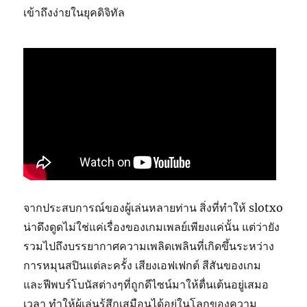
เข้าถึงง่ายในยุคดิจิทัล
จากประสบการณ์ของผู้เล่นหลายท่าน สิ่งที่ทำให้ slotxo
น่าดึงดูดไม่ใช่แค่เรื่องของเกมเพลย์เพียงแค่นั้น แต่ว่ายัง
รวมไปถึงบรรยากาศความเพลิดเพลินที่เกิดขึ้นระหว่าง
การหมุนสปินแต่ละครั้ง เสียงเอฟเฟกต์ สีสันของเกม
และฟีพบร์โบนัสต่างๆที่ถูกดีไซน์มาให้ตื่นเต้นอยู่เสมอ
เวลา ทำให้ผู้เล่นรู้สึกเสมือนได้อยู่ในโลกของความ