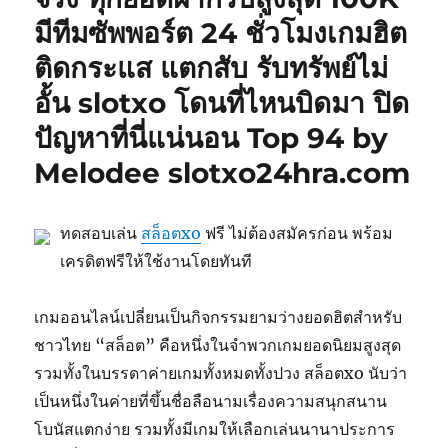
มีทีมซัพพอร์ต 24 ชั่วโมงเกมฮิต
ติดกระแส แตกสับ รับทรัพย์ไม่
อั้น slotxo โดนที่ไหนบิดมา ปิด
ปัญหาที่นี่แน่นอน Top 94 by
Melodee slotxo24hra.com
ทดสอบเล่น
สล็อตxo
ฟรี ไม่ต้องสมัครก่อน พร้อม
เครดิตฟรีให้ใช้งานโดยทันที
เกมออนไลน์เปลี่ยนเป็นกิจกรรมยามว่างยอดฮิตสำหรับ
ชาวไทย “สล็อต” คือหนึ่งในจำพวกเกมยอดนิยมสูงสุด
รวมทั้งในบรรดาค่ายเกมทั้งหมดทั้งปวง สล็อตxo นับว่า
เป็นหนึ่งในค่ายที่ขึ้นชื่อลือนามเรื่องความสนุกสนาน
โบนัสแตกง่าย รวมทั้งมีเกมให้เลือกเล่นนานาประการ