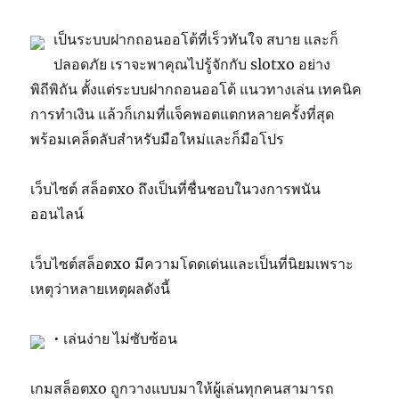
เป็นระบบฝากถอนออโต้ที่เร็วทันใจ สบาย และก็
ปลอดภัย เราจะพาคุณไปรู้จักกับ slotxo อย่าง
พิถีพิถัน ตั้งแต่ระบบฝากถอนออโต้ แนวทางเล่น เทคนิค
การทำเงิน แล้วก็เกมที่แจ็คพอตแตกหลายครั้งที่สุด
พร้อมเคล็ดลับสำหรับมือใหม่และก็มือโปร
เว็บไซต์ สล็อตxo ถึงเป็นที่ชื่นชอบในวงการพนัน
ออนไลน์
เว็บไซต์สล็อตxo มีความโดดเด่นและเป็นที่นิยมเพราะ
เหตุว่าหลายเหตุผลดังนี้
• เล่นง่าย ไม่ซับซ้อน
เกมสล็อตxo ถูกวางแบบมาให้ผู้เล่นทุกคนสามารถ