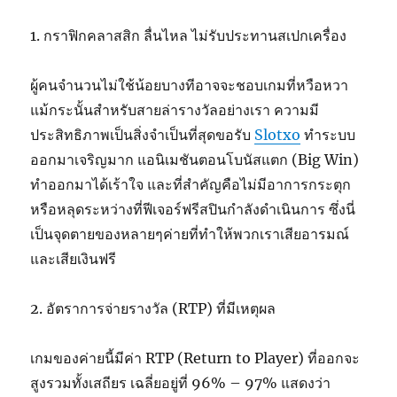
1. กราฟิกคลาสสิก ลื่นไหล ไม่รับประทานสเปกเครื่อง
ผู้คนจำนวนไม่ใช้น้อยบางทีอาจจะชอบเกมที่หวือหวา
แม้กระนั้นสำหรับสายล่ารางวัลอย่างเรา ความมี
ประสิทธิภาพเป็นสิ่งจำเป็นที่สุดขอรับ
Slotxo
ทำระบบ
ออกมาเจริญมาก แอนิเมชันตอนโบนัสแตก (Big Win)
ทำออกมาได้เร้าใจ และที่สำคัญคือไม่มีอาการกระตุก
หรือหลุดระหว่างที่ฟีเจอร์ฟรีสปินกำลังดำเนินการ ซึ่งนี่
เป็นจุดตายของหลายๆค่ายที่ทำให้พวกเราเสียอารมณ์
และเสียเงินฟรี
2. อัตราการจ่ายรางวัล (RTP) ที่มีเหตุผล
เกมของค่ายนี้มีค่า RTP (Return to Player) ที่ออกจะ
สูงรวมทั้งเสถียร เฉลี่ยอยู่ที่ 96% – 97% แสดงว่า