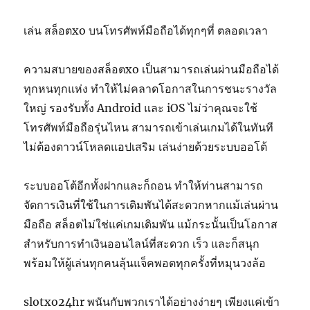
เล่น สล็อตxo บนโทรศัพท์มือถือได้ทุกๆที่ ตลอดเวลา
ความสบายของสล็อตxo เป็นสามารถเล่นผ่านมือถือได้
ทุกหนทุกแห่ง ทำให้ไม่คลาดโอกาสในการชนะรางวัล
ใหญ่ รองรับทั้ง Android และ iOS ไม่ว่าคุณจะใช้
โทรศัพท์มือถือรุ่นไหน สามารถเข้าเล่นเกมได้ในทันที
ไม่ต้องดาวน์โหลดแอปเสริม เล่นง่ายด้วยระบบออโต้
ระบบออโต้อีกทั้งฝากและก็ถอน ทำให้ท่านสามารถ
จัดการเงินที่ใช้ในการเดิมพันได้สะดวกหากแม้เล่นผ่าน
มือถือ สล็อตไม่ใช่แค่เกมเดิมพัน แม้กระนั้นเป็นโอกาส
สำหรับการทำเงินออนไลน์ที่สะดวก เร็ว และก็สนุก
พร้อมให้ผู้เล่นทุกคนลุ้นแจ็คพอตทุกครั้งที่หมุนวงล้อ
slotxo24hr พนันกับพวกเราได้อย่างง่ายๆ เพียงแค่เข้า