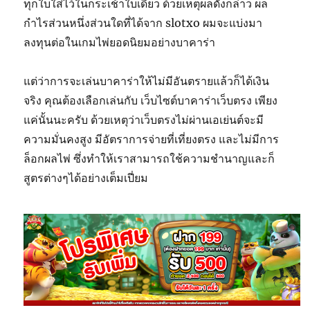
ทุกใบใส่ไว้ในกระเช้าใบเดียว ด้วยเหตุผลดังกล่าว ผล
กำไรส่วนหนึ่งส่วนใดที่ได้จาก slotxo ผมจะแบ่งมา
ลงทุนต่อในเกมไพ่ยอดนิยมอย่างบาคาร่า
แต่ว่าการจะเล่นบาคาร่าให้ไม่มีอันตรายแล้วก็ได้เงิน
จริง คุณต้องเลือกเล่นกับ เว็บไซต์บาคาร่าเว็บตรง เพียง
แค่นั้นนะครับ ด้วยเหตุว่าเว็บตรงไม่ผ่านเอเย่นต์จะมี
ความมั่นคงสูง มีอัตราการจ่ายที่เที่ยงตรง และไม่มีการ
ล็อกผลไพ่ ซึ่งทำให้เราสามารถใช้ความชำนาญและก็
สูตรต่างๆได้อย่างเต็มเปี่ยม