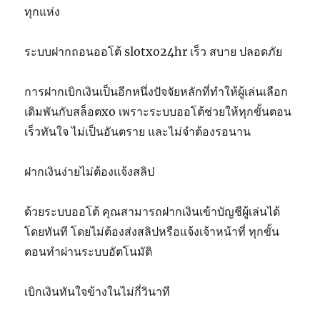
ทุกแห่ง
ระบบฝากถอนออโต้ slotxo24hr เร็ว สบาย ปลอดภัย
การฝากเบิกเงินเป็นอีกหนึ่งปัจจัยหลักที่ทำให้ผู้เล่นเลือก
เดิมพันกับสล็อตxo เพราะระบบออโต้ช่วยให้ทุกขั้นตอน
เร็วทันใจ ไม่เป็นอันตราย และไม่จำต้องรอนาน
ฝากเงินง่ายไม่ต้องแจ้งสลิป
ด้วยระบบออโต้ คุณสามารถฝากเงินเข้าบัญชีผู้เล่นได้
โดยทันที โดยไม่ต้องส่งสลิปหรือแจ้งเจ้าหน้าที่ ทุกขั้น
ตอนทำผ่านระบบอัตโนมัติ
เบิกเงินทันใจข้างในไม่กี่วินาที