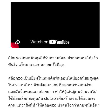
Slotxo เกมพนันสุดได้รับความนิยม ฝากถอนออโต้ เร็ว
ทันใจ แจ็คพอตแตกหลายครั้งที่สุด
สล็อตxo เป็นเยี่ยมในเกมเดิมพันออนไลน์ยอดนิยมสูงสุด
ในประเทศไทย ด้วยต้นแบบเกมที่สนุกสนาน เล่นง่าย
และมีแจ็คพอตแตกบ่อยมาก ทำให้ผู้เล่นผู้คนจำนวนไม่
ใช้น้อยเลือกลงทุนกับ slotxo เพื่อสร้างรายได้แบบเร่ง
ด่วน แต่ว่าสิ่งที่ทำให้สล็อตxo น่าสนใจกว่าเกมพนันอื่นๆ