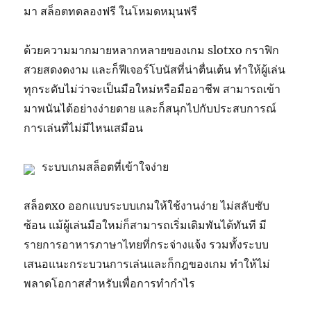
มา สล็อตทดลองฟรี ในโหมดหมุนฟรี
ด้วยความมากมายหลากหลายของเกม slotxo กราฟิก
สวยสดงดงาม และก็ฟีเจอร์โบนัสที่น่าตื่นเต้น ทำให้ผู้เล่น
ทุกระดับไม่ว่าจะเป็นมือใหม่หรือมืออาชีพ สามารถเข้า
มาพนันได้อย่างง่ายดาย และก็สนุกไปกับประสบการณ์
การเล่นที่ไม่มีไหนเสมือน
ระบบเกมสล็อตที่เข้าใจง่าย
สล็อตxo ออกแบบระบบเกมให้ใช้งานง่าย ไม่สลับซับ
ซ้อน แม้ผู้เล่นมือใหม่ก็สามารถเริ่มเดิมพันได้ทันที มี
รายการอาหารภาษาไทยที่กระจ่างแจ้ง รวมทั้งระบบ
เสนอแนะกระบวนการเล่นและก็กฎของเกม ทำให้ไม่
พลาดโอกาสสำหรับเพื่อการทำกำไร