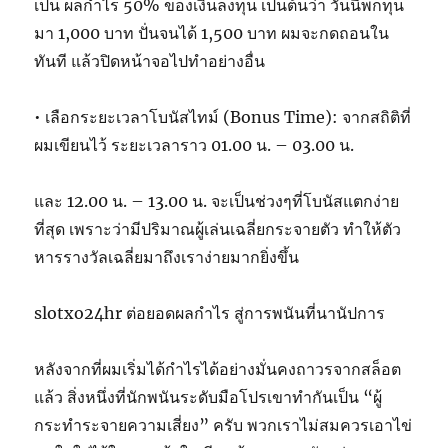
เป็น ผลกำไร 50% ของเงินลงทุน เป็นต้นว่า วันนี้พกทุน
มา 1,000 บาท ปั่นจนได้ 1,500 บาท ผมจะกดถอนใน
ทันที แล้วปิดหน้าจอไปทำอย่างอื่น
• เลือกระยะเวลาโบนัสไทม์ (Bonus Time): จากสถิติที่
ผมเขียนไว้ ระยะเวลาราว 01.00 น. – 03.00 น.
และ 12.00 น. – 13.00 น. จะเป็นช่วงๆที่โบนัสแตกง่าย
ที่สุด เพราะว่ามีปริมาณผู้เล่นเฉลี่ยกระจายตัว ทำให้ตัว
หารรางวัลเฉลี่ยมาถึงเราง่ายมากยิ่งขึ้น
slotxo24hr ต่อยอดผลกำไร สู่การพนันที่นานัปการ
หลังจากที่ผมเริ่มได้กำไรได้อย่างมั่นคงถาวรจากสล็อต
แล้ว สิ่งหนึ่งที่นักพนันระดับมือโปรเขาทำกันเป็น “ผู้
กระทำระจายความเสี่ยง” ครับ พวกเราไม่สมควรเอาไข่