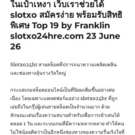
ในเป๋าเหงา เว็บเราช่วยได้
slotxo สมัครง่าย พร้อมรับสิทธิ
พิเศษ Top 19 by Franklin
slotxo24hre.com 23 June
26
Slotxo24hr สายสล็อตที่ปรารถนาความเพลิดเพลิน
และช่องทางลุ้นรางวัลใหญ่
กระแสเกมสล็อตออนไลน์เป็นที่นิยมเพิ่มขึ้นอย่างต่อ
เนื่อง โดยเฉพาะแพลตฟอร์มอย่าง slotxo24hr ที่ถูก
เอ่ยถึงในกรุ๊ปผู้เล่นสายสล็อตเป็นจำนวนมาก ด้วย
ลักษณะเด่นเรื่องความสบายสำหรับเพื่อการเข้าเล่นได้
ตลอด 1 วัน และระบบเกมที่มีความหลากหลาย ทำให้คน
ไม่ใช่น้อยคิดว่าเป็นอีกหนึ่งช่องทางของความรื่นเริงใจที่