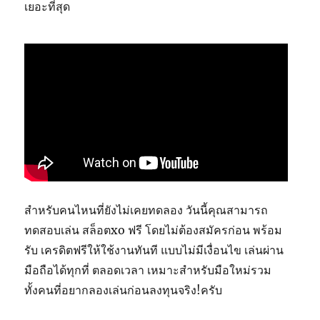
เยอะที่สุด
สำหรับคนไหนที่ยังไม่เคยทดลอง วันนี้คุณสามารถ
ทดสอบเล่น สล็อตxo ฟรี โดยไม่ต้องสมัครก่อน พร้อม
รับ เครดิตฟรีให้ใช้งานทันที แบบไม่มีเงื่อนไข เล่นผ่าน
มือถือได้ทุกที่ ตลอดเวลา เหมาะสำหรับมือใหม่รวม
ทั้งคนที่อยากลองเล่นก่อนลงทุนจริง!ครับ