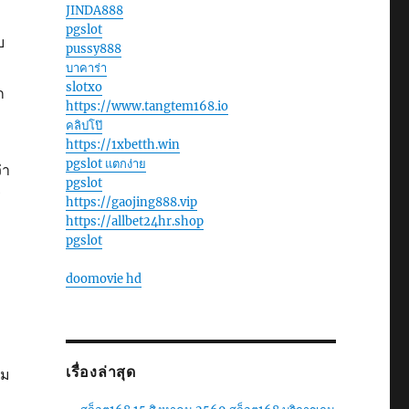
JINDA888
pgslot
บ
pussy888
อ
บาคาร่า
slotxo
ก
https://www.tangtem168.io
คลิปโป๊
https://1xbetth.win
pgslot แตกง่าย
่า
pgslot
ร
https://gaojing888.vip
https://allbet24hr.shop
pgslot
doomovie hd
เรื่องล่าสุด
าม
ง