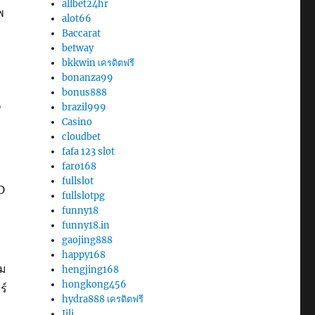
allbet24hr
พ
alot66
Baccarat
betway
bkkwin เครดิตฟรี
bonanza99
bonus888
brazil999
ี
Casino
cloudbet
fafa 123 slot
faro168
fullslot
D
fullslotpg
funny18
funny18.in
gaojing888
happy168
ผม
hengjing168
hongkong456
ร์
hydra888 เครดิตฟรี
Jili