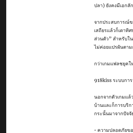
ปลา) ยังคงมีเอกลั
จากประสบการณ์ของ
เสถียรแล้วก็เดาทิ
ส่วนตัว” สำหรับใน
ไม่ค่อยแปรผันตาม
กว่าเกมแฟลชยุคให
918kiss ระบบการจัด
นอกจากตัวเกมแล้ว ส
บ้านและก็การบริการ
กระนั้นมาจากปัจจั
• ความปลอดภัยของ