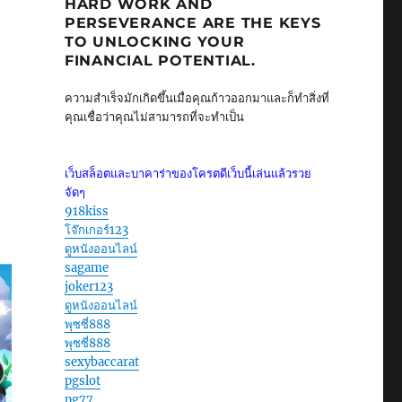
HARD WORK AND
PERSEVERANCE ARE THE KEYS
TO UNLOCKING YOUR
FINANCIAL POTENTIAL.
ความสำเร็จมักเกิดขึ้นเมื่อคุณก้าวออกมาและก็ทำสิ่งที่
คุณเชื่อว่าคุณไม่สามารถที่จะทำเป็น
เว็บสล็อตและบาคาร่าของโครตดีเว็บนี้เล่นแล้วรวย
จัดๆ
918kiss
โจ๊กเกอร์123
ดูหนังออนไลน์
sagame
joker123
ดูหนังออนไลน์
พุซซี่888
พุซซี่888
sexybaccarat
pgslot
pg77