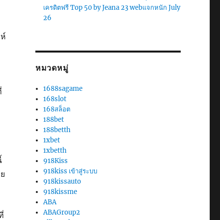
เครดิตฟรี Top 50 by Jeana 23 webแจกหนัก July
26
ห์
หมวดหมู่
1688sagame
่
168slot
168สล็อต
188bet
188betth
1xbet
1xbetth
้
918Kiss
918kiss เข้าสู่ระบบ
าย
918kissauto
918kissme
ABA
ABAGroup2
ี่