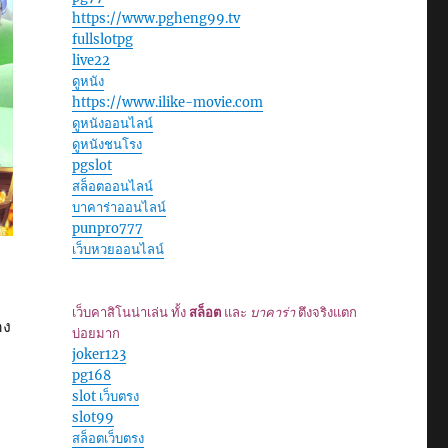
https://www.pgheng99.tv
fullslotpg
live22
ดูหนัง
https://www.ilike-movie.com
ดูหนังออนไลน์
ดูหนังชนโรง
pgslot
สล็อตออนไลน์
บาคาร่าออนไลน์
punpro777
เว็บหวยออนไลน์
เว็บคาสิโนน่าเล่น ทั้ง
สล็อต
และ
บาคาร่า
ตึงจริงแตก
คง
บ่อยมาก
joker123
pg168
slot เว็บตรง
slot99
สล็อตเว็บตรง