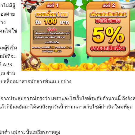
าไม่มีผู้
ของค่าย
่าง
คนไม่ใช่
้ริเริ่ม
สมัยที่จะ
ล์ APK
ุเล ผ่าน
ว็บสล็อตมาสารพัดสารพันแบบอย่าง
าจากประสบการณ์ตรงว่า เพราะอะไรเว็บไซต์ระดับตำนานนี้ ถึงยัง
วก็ยืนหยัดมาได้จนถึงทุกวันนี้ ท่ามกลางเว็บไซต์กำเนิดใหม่ที่ผุด
ต่ำ แม้กระนั้นเสถียรภาพสูง