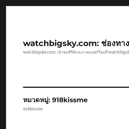
watchbigsky.com: ช่องทางก
watchbigsky.com: เข้าชมซีรีส์และภาพยนตร์ใหม่ที่ watchbig
หมวดหมู่:
918kissme
918kissme