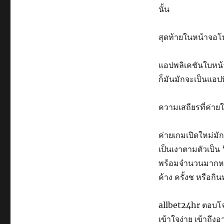
นั้น
สุดท้ายในหน้าจอโท
แอปพลิเคชันใบหน้า
ก็มันมักจะเป็นแอปที
ความเสถียรที่ค่ายให
ค่ายเกมเปิดใหม่มัก
เป็นเงาตามตัวเป็น
พร้อมจำนวนมากหรื
ค้าง ครั้งช หรือกิ
allbet24hr ตอบโ
เข้าใจง่าย เข้าถึ