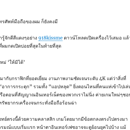
รศัพท์มือถือของผม ก็ยังคงมี
รู้จักดีสีแดงๆอย่าง
918kissme
ดาวน์โหลดเปิดเครื่องไว้เสมอ แล้
่ผมกดเปิดบ่อยที่สุดในท้ายที่สุด
ม่ ‘ให้มิได้’
มากับกราฟิกที่ยอดเยี่ยม งานภาพงามชัดเจนระดับ 4K แต่ว่าสิ่งที่
 “อาการกระตุก” รวมทั้ง “แอปหลุด” ยิ่งตอนไหนที่คนแห่เข้าไปเล่
อตอนที่สัญญาณอินเทอร์เน็ตของพวกเราไม่นิ่ง ค่ายเกมใหม่ๆชอ
นทรัพยากรเครื่องจนกระทั่งมือถือร้อนฉ่า
จทย์ตรงนี้ด้วยความคลาสสิก เกมโดยมากมีข้อตกลงตรงไปตรงมา
งอารมณ์แบบเริ่มแรก หน้าตาอินเทอร์เฟซอาจจะดูย้อนยุคไปบ้าง แม้