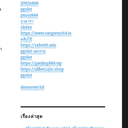
JINDA888
น
pgslot
pussy888
บาคาร่า
slotxo
https://www.tangtem168.io
คลิปโป๊
https://1xbetth.win
า
pgslot แตกง่าย
pgslot
https://gaojing888.vip
https://allbet24hr.shop
pgslot
doomovie hd
ย
เรื่องล่าสุด