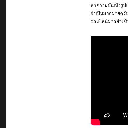
หาความบันเทิงรูปแ
จำเป็นมากมายครับ 
ออนไลน์มาอย่างช