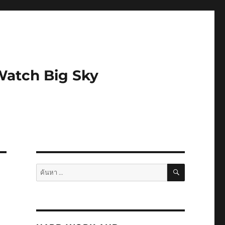
 Watch Big Sky
ค้นหา
ค้นหา: