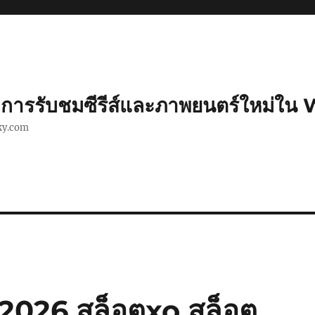
ารรับชมซีรีส์และภาพยนตร์ใหม่ใน
sky.com
2026 สล็อตxo สล็อต