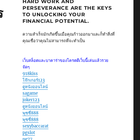
HARD WORK AND
PERSEVERANCE ARE THE KEYS
ร
TO UNLOCKING YOUR
FINANCIAL POTENTIAL.
ความสำเร็จมักเกิดขึ้นเมื่อคุณก้าวออกมาและก็ทำสิ่งที่
คุณเชื่อว่าคุณไม่สามารถที่จะทำเป็น
เว็บสล็อตและบาคาร่าของโครตดีเว็บนี้เล่นแล้วรวย
จัดๆ
918kiss
โจ๊กเกอร์123
ดูหนังออนไลน์
sagame
joker123
ดูหนังออนไลน์
พุซซี่888
พุซซี่888
sexybaccarat
pgslot
pg77