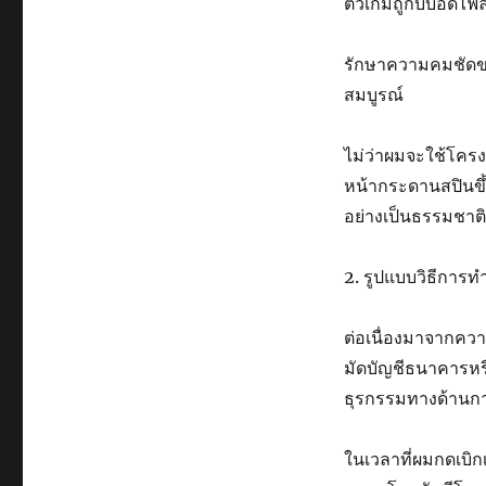
ตัวเกมถูกบีบอัดไฟ
รักษาความคมชัดของ
สมบูรณ์
ไม่ว่าผมจะใช้โคร
หน้ากระดานสปินขึ
อย่างเป็นธรรมชาติ
2. รูปแบบวิธีการท
ต่อเนื่องมาจากควา
มัดบัญชีธนาคารหร
ธุรกรรมทางด้านการเ
ในเวลาที่ผมกดเบิก