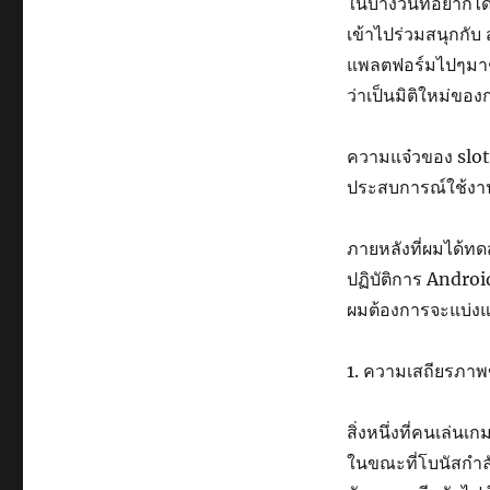
ในบางวันที่อยากไ
เข้าไปร่วมสนุกกับ
แพลตฟอร์มไปๆมาๆบน
ว่าเป็นมิติใหม่ขอ
ความแจ๋วของ slotx
ประสบการณ์ใช้งา
ภายหลังที่ผมได้ท
ปฏิบัติการ Android 
ผมต้องการจะแบ่งแย
1. ความเสถียรภาพ
สิ่งหนึ่งที่คนเล่น
ในขณะที่โบนัสกำล