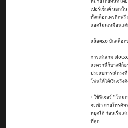
หมายโดยทันทีโดยแ
เปอร์เซ็นต์ นอกนั้
ทั้งสล็อตเครดิตฟร
แอดไม่นเหมือนแต่
สล็อตxo ปั่นสล็อตบ
การเล่นเกม slotx
สะดวกนี้ก็บางทีก็
ประสบการณ์ตรงที่
โฟนให้ได้เงินจริงดั
• ใช้ฟีเจอร์ “โหม
จะเข้า สายโทรศัพท
หยุดได้ ก่อนเริ่มเ
ที่สุด