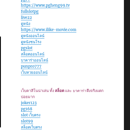
https://www.pgheng99.tv
fullslotpg
live22
ดูหนัง
https://www.ilike-movie.com
ดูหนังออนไลน์
ดูหนังชนโรง
pgslot
สล็อตออนไลน์
บาคาร่าออนไลน์
punpro777
เว็บหวยออนไลน์
เว็บคาสิโนน่าเล่น ทั้ง
สล็อต
และ
บาคาร่า
ตึงจริงแตก
บ่อยมาก
joker123
pg168
slot เว็บตรง
slot99
สล็อตเว็บตรง