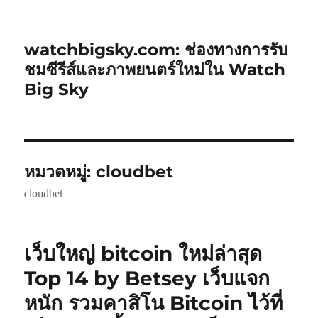
watchbigsky.com: ช่องทางการรับ
ชมซีรีส์และภาพยนตร์ใหม่ใน Watch
Big Sky
หมวดหมู่:
cloudbet
cloudbet
เว็บใหญ่ bitcoin ใหม่ล่าสุด
Top 14 by Betsey เว็บแจก
หนัก รวมคาสิโน Bitcoin ไว้ที่