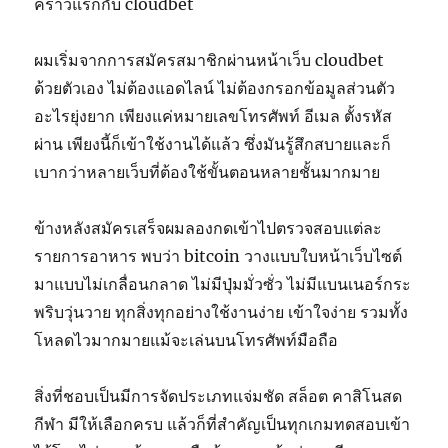
คราวแรกกับ cloudbet
ผมเริ่มจากการสมัครสมาชิกผ่านหน้าเว็บ cloudbet
ด้วยตัวเอง ไม่ต้องแอดไลน์ ไม่ต้องกรอกข้อมูลส่วนตัว
อะไรยุ่งยาก เพียงแค่หมายเลขโทรศัพท์ อีเมล ตั้งรหัส
ผ่าน เพียงนี้ก็เข้าใช้งานได้แล้ว ซึ่งมันรู้สึกสบายและก็
เบากว่าหลายเว็บที่ต้องใช้ขั้นตอนหลายชั้นมากมาย
ข้างหลังสมัครเสร็จผมลองกดเข้าไปตรวจสอบแต่ละ
รายการอาหาร พบว่า bitcoin วางแบบใบหน้าเว็บไซต์
มาแบบไม่เกลื่อนกลาด ไม่มีปุ่มมั่วซั่ว ไม่มีแบนเนอร์กระ
พริบวุ่นวาย ทุกสิ่งทุกอย่างใช้งานง่าย เข้าใจง่าย รวมทั้ง
โหลดไวมากมายแม้จะเล่นบนโทรศัพท์มือถือ
สิ่งที่ชอบเป็นมีการจัดประเภทแจ่มชัด สล็อต คาสิโนสด
กีฬา มีให้เลือกครบ แล้วก็ที่สำคัญเป็นทุกเกมทดสอบเข้า