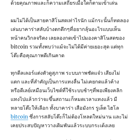
ด้วยคุณภาพและก็ความเสถียรเมื่อใดก็ตามเข้าเล่น
ผมไม่ได้เป็นสายคาสิโนสดเท่าไรนัก แม้กระนั้นก็ทดลอง
เล่นบาคาร่าสลับบ้างตกดึกๆที่อยากลุ้นอะไรแบบเห็น
หน้าคนวิกลจริตง เลยลองกดเข้าไปมองคาสิโนสดของ
bitcoin รวมทั้งพบว่าแม้จะไม่ได้มีค่ายเยอะสุด แต่ทุก
โต๊ะคือคุณภาพดีเกินคาด
ทุกดีลเลอร์แต่งตัวดูสุภาพ ระบบภาพชัดแจ๋ว เสียงไม่
แตก และที่สำคัญเป็นการแทงลื่น ไม่เคยกดแล้วค้าง
หรือดีเลย์เหมือนเว็บไซต์ที่ใช้ระบบช้าๆที่พอเพียงคลิก
แทงไปแล้วกว่าจะขึ้นสถานะก็หมดเวลาแทงแล้ว มี
หลายโต๊ะให้เลือก ทั้งบาคาร่า เสือมังกร รูเล็ต ไฮโล
bitcoin
ซึ่งการสลับโต๊ะก็ไม่ต้องโหลดใหม่นาน และไม่
เคยประสบปัญหาวางเดิมพันแล้วระบบกระเด้งเลย