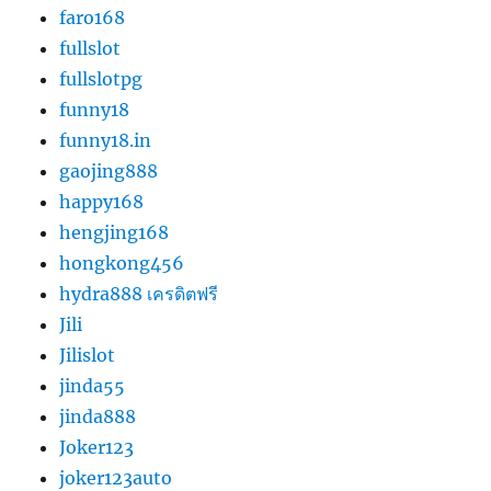
faro168
fullslot
fullslotpg
funny18
funny18.in
gaojing888
happy168
hengjing168
hongkong456
hydra888 เครดิตฟรี
Jili
Jilislot
jinda55
jinda888
Joker123
joker123auto