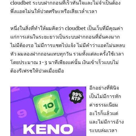
cloudbet ระบบฝากถอนที่เร็วทันใจและไม่จำเป็นต้อง
พึ่งแอดไม่นให้ปวดศรีษะหรือเสียเวล่ำเวลา
หนึ่งในสิ่งที่ทำให้ผมคิดว่า cloudbet เป็นเว็บที่มีคุณค่า
แก่การเล่นในระยะยาวเป็นระบบฝากถอนที่มั่นคงมาก
ไม่มีต้องรอ ไม่มีการแชตไปแจ้ง ไม่มีคำว่าแอดไม่นหลบ
หัว ผมลองฝากถอนแทบทุกวัน รวมทั้งแต่ละครั้งใช้เวลา
โดยประมาณ 1-3 นาทีเพียงแค่นั้น เงินเข้าเร็วแบบไม่
ต้องรีเฟรชให้ปวดเมื่อยมือ
อีกอย่างที่พินิจ
เป็นไม่มีการหัก
ค่าธรรมเนียม
อะไรก็แล้วแต่
และไม่มีการอ้าง
ระบบล่มเวลา