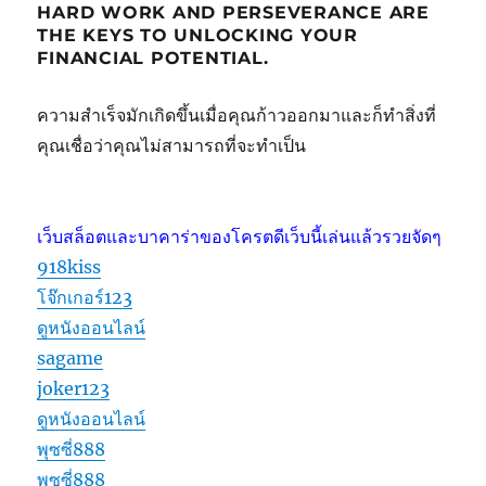
HARD WORK AND PERSEVERANCE ARE
THE KEYS TO UNLOCKING YOUR
FINANCIAL POTENTIAL.
ความสำเร็จมักเกิดขึ้นเมื่อคุณก้าวออกมาและก็ทำสิ่งที่
คุณเชื่อว่าคุณไม่สามารถที่จะทำเป็น
เว็บสล็อตและบาคาร่าของโครตดีเว็บนี้เล่นแล้วรวยจัดๆ
918kiss
โจ๊กเกอร์123
ดูหนังออนไลน์
sagame
joker123
ดูหนังออนไลน์
พุซซี่888
พุซซี่888