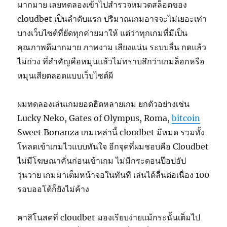
มากมาย เลยทดลองเข้าไปสำรวจหมวดสล็อตของ
cloudbet เป็นลำดับแรก ปริมาณเกมอาจจะไม่เยอะเท่า
บางเว็บไซต์ที่ยัดทุกค่ายมาให้ แต่ว่าทุกเกมที่มีเป็น
คุณภาพดีมากมาย ภาพงาม เสียงแน่น ระบบลื่น กดแล้ว
ไม่ถ่วง ที่สำคัญคือหมุนแล้วไม่ทราบสึกว่าเกมล็อกหรือ
หมุนเสียตลอดแบบเว็บไซต์ผี
ผมทดลองเล่นเกมยอดฮิตหลายเกม ยกตัวอย่างเช่น
Lucky Neko, Gates of Olympus, Roma,
bitcoin
Sweet Bonanza เกมเหล่านี้ cloudbet มีหมด รวมทั้ง
โหลดเข้าเกมไวแบบทันใจ อีกจุดที่ผมชอบคือ Cloudbet
ไม่มีโฆษณาคั่นก่อนเข้าเกม ไม่มีกระดอนป๊อปอัป
วุ่นวาย เกมมาเต็มหน้าจอในทันที เล่นได้ลื่นต่อเนื่อง 100
รอบออโต้ก็ยังไม่ค้าง
คาสิโนสดที่ cloudbet มองเรียบง่ายแม้กระนั้นเต็มไป