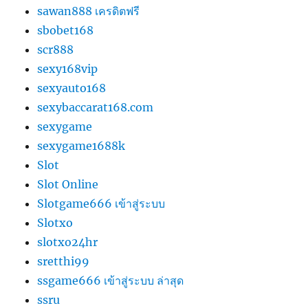
sawan888 เครดิตฟรี
sbobet168
scr888
sexy168vip
sexyauto168
sexybaccarat168.com
sexygame
sexygame1688k
Slot
Slot Online
Slotgame666 เข้าสู่ระบบ
Slotxo
slotxo24hr
sretthi99
ssgame666 เข้าสู่ระบบ ล่าสุด
ssru