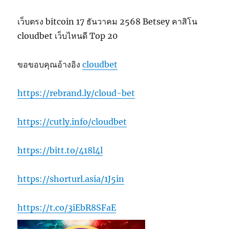
เว็บตรง bitcoin 17 ธันวาคม 2568 Betsey คาสิโน
cloudbet เว็บไหนดี Top 20
ขอขอบคุณอ้างอิง
cloudbet
https://rebrand.ly/cloud-bet
https://cutly.info/cloudbet
https://bitt.to/418l4l
https://shorturl.asia/1J5in
https://t.co/3iEbR8SFaE