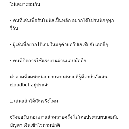
ไม่เหมาะสมกับ
• คนที่เล่นเพื่อรับโบนัสเป็นหลัก อยากได้โปรหนักๆทุก
วี่วัน
• ผู้เล่นที่อยากได้เกมใหม่ๆค่ายทวีปเอเชียอัปเดตถี่ๆ
• คนที่ติดการใช้แรงงานผ่านแอปมือถือ
คำถามที่ผมพบบ่อยมากจากสหายที่รู้ดีว่ากำลังเล่น
cloudbet อยู่ประจำ
1. เล่นแล้วได้เงินจริงไหม
จริงขอรับ ถอนมาแล้วหลายครั้ง ไม่เคยประสบพบเจอกับ
ปัญหา เงินเข้าไวตามปกติ