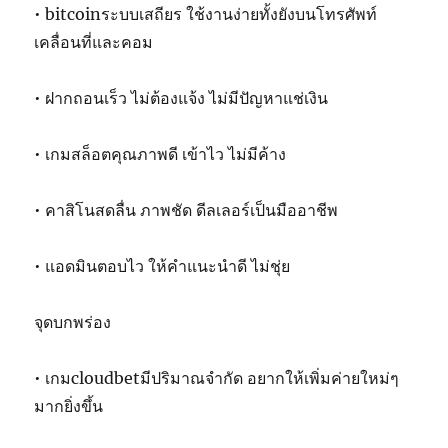
• bitcoinระบบเสถียร ใช้งานง่ายทั้งยังบนโทรศัพท์
เคลื่อนที่และคอม
• ฝากถอนเร็ว ไม่ต้องแจ้ง ไม่มีปัญหาแช่เงิน
• เกมสล็อตคุณภาพดี เข้าไว ไม่มีค้าง
• คาสิโนสดลื่น ภาพชัด ดีลเลอร์เป็นมืออาชีพ
• แอดมินตอบไว ให้คำแนะนำดี ไม่ชุ่ย
จุดบกพร่อง
• เกมcloudbetมีปริมาณจำกัด อยากให้เพิ่มค่ายใหม่ๆ
มากยิ่งขึ้น