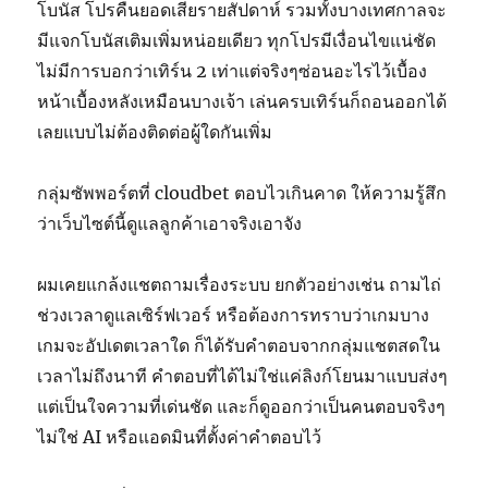
โบนัส โปรคืนยอดเสียรายสัปดาห์ รวมทั้งบางเทศกาลจะ
มีแจกโบนัสเติมเพิ่มหน่อยเดียว ทุกโปรมีเงื่อนไขแน่ชัด
ไม่มีการบอกว่าเทิร์น 2 เท่าแต่จริงๆซ่อนอะไรไว้เบื้อง
หน้าเบื้องหลังเหมือนบางเจ้า เล่นครบเทิร์นก็ถอนออกได้
เลยแบบไม่ต้องติดต่อผู้ใดกันเพิ่ม
กลุ่มซัพพอร์ตที่ cloudbet ตอบไวเกินคาด ให้ความรู้สึก
ว่าเว็บไซต์นี้ดูแลลูกค้าเอาจริงเอาจัง
ผมเคยแกล้งแชตถามเรื่องระบบ ยกตัวอย่างเช่น ถามไถ่
ช่วงเวลาดูแลเซิร์ฟเวอร์ หรือต้องการทราบว่าเกมบาง
เกมจะอัปเดตเวลาใด ก็ได้รับคำตอบจากกลุ่มแชตสดใน
เวลาไม่ถึงนาที คำตอบที่ได้ไม่ใช่แค่ลิงก์โยนมาแบบส่งๆ
แต่เป็นใจความที่เด่นชัด และก็ดูออกว่าเป็นคนตอบจริงๆ
ไม่ใช่ AI หรือแอดมินที่ตั้งค่าคำตอบไว้