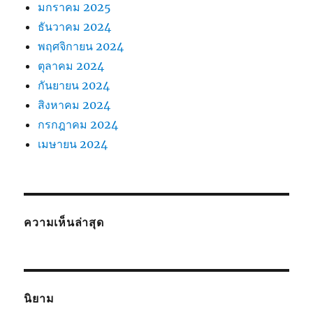
มกราคม 2025
ธันวาคม 2024
พฤศจิกายน 2024
ตุลาคม 2024
กันยายน 2024
สิงหาคม 2024
กรกฎาคม 2024
เมษายน 2024
ความเห็นล่าสุด
นิยาม