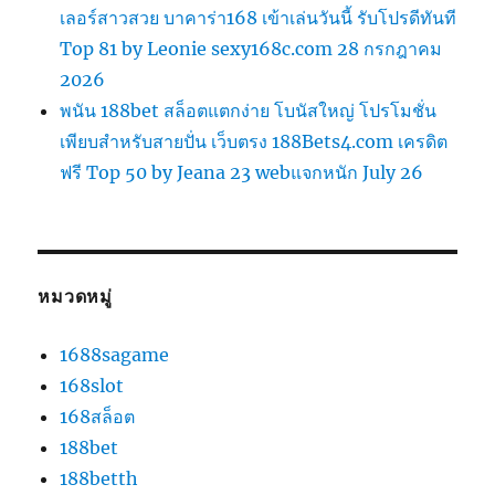
เลอร์สาวสวย บาคาร่า168 เข้าเล่นวันนี้ รับโปรดีทันที
Top 81 by Leonie sexy168c.com 28 กรกฎาคม
2026
พนัน 188bet สล็อตแตกง่าย โบนัสใหญ่ โปรโมชั่น
เพียบสำหรับสายปั่น เว็บตรง 188Bets4.com เครดิต
ฟรี Top 50 by Jeana 23 webแจกหนัก July 26
หมวดหมู่
1688sagame
168slot
168สล็อต
188bet
188betth