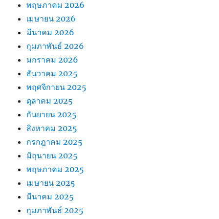
พฤษภาคม 2026
เมษายน 2026
มีนาคม 2026
กุมภาพันธ์ 2026
มกราคม 2026
ธันวาคม 2025
พฤศจิกายน 2025
ตุลาคม 2025
กันยายน 2025
สิงหาคม 2025
กรกฎาคม 2025
มิถุนายน 2025
พฤษภาคม 2025
เมษายน 2025
มีนาคม 2025
กุมภาพันธ์ 2025