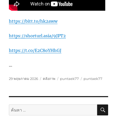
https://bitt.to/hk2aww
https://shorturl.asia/9JPT2
https://t.co/E2C8oYHhGJ
…
เขียน
รูป
หมวด
ป้าย
29 พฤษภาคม 2026
คลังภาพ
puntaek77
puntaek77
เมื่อ
แบบ
หมู่
กำกับ
เรื่อง
ค้นห
ค้นหา: