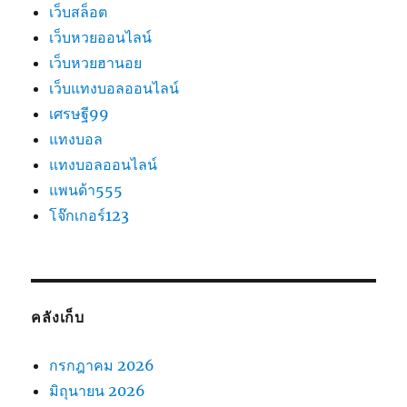
เว็บสล็อต
เว็บหวยออนไลน์
เว็บหวยฮานอย
เว็บแทงบอลออนไลน์
เศรษฐี99
แทงบอล
แทงบอลออนไลน์
แพนด้า555
โจ๊กเกอร์123
คลังเก็บ
กรกฎาคม 2026
มิถุนายน 2026