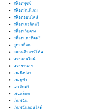
สล็อตพุซซี่
สล็อตมันนี่เกม
สล็อตออนไลน์
สล็อตเครดิตฟรี
สล็อตเว็บตรง
สล็อตเเครดิตฟรี
สูตรสล็อต
สแกนคิวอาร์โค้ด
หวยออนไลน์
หวยฮานอย
เกมยิงปลา
เกมยูฟ่า
เครดิตฟรี
เล่นสล็อต
เว็บพนัน
เว็บพนันออนไลน์