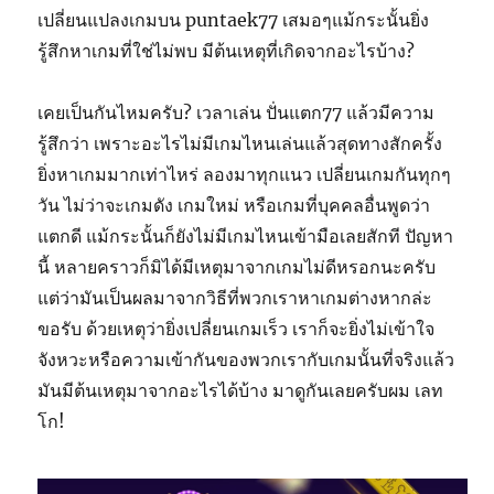
เปลี่ยนแปลงเกมบน puntaek77 เสมอๆแม้กระนั้นยิ่ง
รู้สึกหาเกมที่ใช่ไม่พบ มีต้นเหตุที่เกิดจากอะไรบ้าง?
เคยเป็นกันไหมครับ? เวลาเล่น ปั่นแตก77 แล้วมีความ
รู้สึกว่า เพราะอะไรไม่มีเกมไหนเล่นแล้วสุดทางสักครั้ง
ยิ่งหาเกมมากเท่าไหร่ ลองมาทุกแนว เปลี่ยนเกมกันทุกๆ
วัน ไม่ว่าจะเกมดัง เกมใหม่ หรือเกมที่บุคคลอื่นพูดว่า
แตกดี แม้กระนั้นก็ยังไม่มีเกมไหนเข้ามือเลยสักที ปัญหา
นี้ หลายคราวก็มิได้มีเหตุมาจากเกมไม่ดีหรอกนะครับ
แต่ว่ามันเป็นผลมาจากวิธีที่พวกเราหาเกมต่างหากล่ะ
ขอรับ ด้วยเหตุว่ายิ่งเปลี่ยนเกมเร็ว เราก็จะยิ่งไม่เข้าใจ
จังหวะหรือความเข้ากันของพวกเรากับเกมนั้นที่จริงแล้ว
มันมีต้นเหตุมาจากอะไรได้บ้าง มาดูกันเลยครับผม เลท
โก!