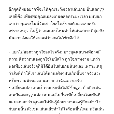
อีกจุดที่ผมอยากที่จะให้คุณระวังเวลาเล่นเกม ปั่นแตก77
เลยก็คือ เพียงพอคุณแปลงเกมตลอดระยะเวลา ผมบอก
เลยว่า คุณจะไม่มีวันเข้าใจสไตล์ของตัวเองเลยครับ
เพราะเหตุว่าไม่รู้ว่าเกมแบบไหนทำให้เล่นสบายที่สุด ซึ่ง
มันอาจส่งผลให้เจอแต่ว่าเกมไม่เข้ามือได้
• แยกไม่ออกว่าถูกใจอะไรจริง: บางบุคคลบางทีอาจมี
ความคิดว่าตนเองถูกใจโบนัสไว ถูกใจภาพงาม แต่ว่า
พอเพียงเล่นจริงๆก็มิได้อินไปกับเกมนั้นๆเลย เพราะเหตุ
ว่าสิ่งที่ทำให้เราเล่นได้นานจริงๆมันเกิดขึ้นจากจังหวะ
หรือความนิ่งของเกมมากกว่านั่นเองขอรับ
• เปลี่ยนแปลงเกมเร็วจนกระทั่งไม่มีข้อมูล: ถ้าเกิดเล่น
เกมปั่นแตก77 แต่ละเกมแค่ไม่กี่นาทีก็เปลี่ยนโดยทันที
ผมบอกเลยว่า คุณจะไม่ทันรู้ด้วยว่าตนเองรู้สึกอย่างไร
กับเกมนั้น ดังเช่น เล่นแล้วทำให้ใจร้อนขึ้นไหม หรือเล่น