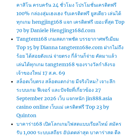
คาสิโน ครบครัน 24 ชั่วโมง โปรโมชั่นเครดิตฟรี
100% กล่องสุ่มเฮงเฮง รับเครดิตฟรี ยูสเดียว เล่นได้
ทุกเกม hengjing168 แจก เครดิตฟรี เยอะที่สุด Top
70 by Daniele Hengjing168d.com
Tangtem168 เกมสดภาพชัด บรรยากาศพรีเมียม
Top 15 by Dianna tangtem168e.com ฝากไม่ถึง
ร้อย ได้สอยตังแน่ จ่ายตรง กี่ล้านก็จ่าย คัดมาแล้ว
เล่นได้ทุกเกม tangtem168 ของรางวัลกำลังรอ
เจ้าของใหม่ 17 ส.ค. 69
สล็อตเว็บตรง สล็อตแตกง่าย มีจริงไหม? เจาะลึก
ระบบเกม ฟีเจอร์ และปัจจัยที่เกี่ยวข้อง 27
September 2026 เว็บ แจกหนัก jin888.asia
casino online เว็บแม่ เครดิตฟรี Top 23 by
Quinton
บาคาร่า168 เปิดโลกเกมไพ่สดแบบเรียลไทม์ สมัคร
รับ 1,000 ระบบเสถียร อัปเดตล่าสุด บาคาร่าสด ดีล