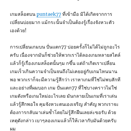
เกมสล็อตบน
puntaek77
ที่เข้ามือ มิได้เกิดจากการ
เปลี่ยนบ่อยมาก แม้กระนั้นจำเป็นต้องรู้เรื่องจังหวะตัว
เองด้วย!
การเปลี่ยนเกมบน ปั่นแตก77 บ่อยครั้งก็ไม่ได้ไม่ถูกอะไร
ครับ เนื่องจากมันก็ช่วยให้พวกเราได้ลองเกมหลายสไตล์
แล้วก็รู้เรื่องเกมสล็อตนั้นๆม กขึ้น แต่ถ้าเกิดเราเปลี่ยน
เกมเร็วเกินความจำเป็นจนถึงไม่เคยอยู่กับเกมไหนนาน
พอ พวกเราก็จะมีความรู้สึกว่า เราหาเกมที่ใช่ไม่พบสักที
และอย่างที่ผมบอก เกม ปั่นแตก77 ที่ใช่บางคราวไม่ใช่
เกมดังหรือเกมใหม่อะไรเลย มันกลายเป็นเกมที่เราเล่น
แล้วรู้สึกพอใจ คุมจังหวะตนเองเจริญ สำคัญ พวกเราจะ
ต้องการกลับมาเล่นซ้ำโดยไม่รู้สึกฝืนเลยล่ะขอรับ ด้วย
เหตุดังกล่าว เบาๆลองเกมแล้วก็ให้เวลากับมันด้วยครับ
ผม