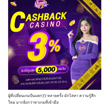
ผู้ที่เปลี่ยนเกมปั่นแตก77 หลายครั้ง มักไล่หา ความรู้สึก
ใหม่ มากยิ่งกว่าหาเกมที่เข้ามือ