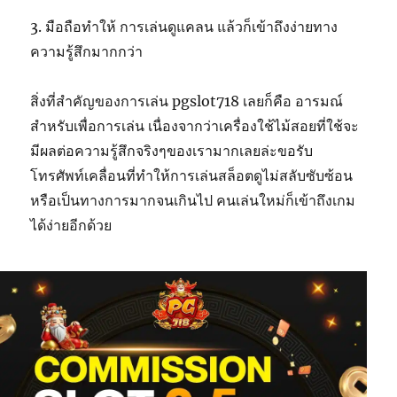
3. มือถือทำให้ การเล่นดูแคลน แล้วก็เข้าถึงง่ายทาง
ความรู้สึกมากกว่า
สิ่งที่สำคัญของการเล่น pgslot718 เลยก็คือ อารมณ์
สำหรับเพื่อการเล่น เนื่องจากว่าเครื่องใช้ไม้สอยที่ใช้จะ
มีผลต่อความรู้สึกจริงๆของเรามากเลยล่ะขอรับ
โทรศัพท์เคลื่อนที่ทำให้การเล่นสล็อตดูไม่สลับซับซ้อน
หรือเป็นทางการมากจนเกินไป คนเล่นใหม่ก็เข้าถึงเกม
ได้ง่ายอีกด้วย