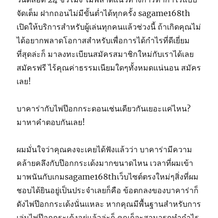
จัดเต็ม ฝากถอนไม่มีขั้นต่ำได้ทุกครั้ง sagame168th
เปิดให้บริการสำหรับผู้เล่นทุกคนแล้วช่วงนี้ ถ้าเกิดคุณไม่
ได้อยากพลาดโอกาสสำหรับเพื่อการได้กำไรที่ดีเยี่ยม
ที่สุดล่ะก็ มาลงทะเบียนสมัครสมาชิกใหม่กับเราได้เลย
สมัครฟรี ไร้คุณค่าธรรมเนียมใดๆทั้งหมดแน่นอน สมัคร
เลย!
บาคาร่ากับไพ่ป๊อกกระดอนเช่นเดียวกันเยอะแค่ไหน?
มาหาคำตอบกันเลย!
ผมมั่นใจว่าคุณคงจะเคยได้ฟังแล้วว่า บาคาร่ามีความ
คล้ายคลึงกับป๊อกกระเด้งมากขนาดไหน เวลาที่ผมเข้า
มาพนันกับเกมsagame168thเว็บไซต์ตรงใหม่ๆสิ่งที่ผม
ชอบได้ยินอยู่เป็นประจำเลยก็คือ ข้อตกลงของบาคาร่าก็
ดังไพ่ป๊อกกระเด้งนั่นแหละ หากคุณมีพื้นฐานสำหรับการ
เล่นไพ่ป๊อกกระเด้งอยู่แล้วล่ะก็ คุณก็จะสามารถทำกำไร