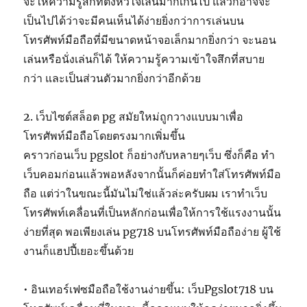
จะให้ความรู้สึกที่ตั้งหัวใจเล่นมากเกินไป แล้วก็อาจจะ
เป็นไปได้ว่าจะมีคนเห็นได้ง่ายยิ่งกว่าการเล่นบน
โทรศัพท์มือถือที่มีขนาดหน้าจอเล็กมากยิ่งกว่า จะนอน
เล่นหรือนั่งเล่นก็ได้ ให้ความรู้ความเข้าใจสึกที่สบาย
กว่า และเป็นส่วนตัวมากยิ่งกว่าอีกด้วย
2. เว็บไซต์สล็อต pg สมัยใหม่ถูกวางแบบมาเพื่อ
โทรศัพท์มือถือโดยตรงมากเพิ่มขึ้น
คราวก่อนเว็บ pgslot ก็อย่างกับหลายๆเว็บ ซึ่งก็คือ ทำ
เว็บคอมก่อนแล้วพอหลังจากนั้นก็ค่อยทำใส่โทรศัพท์มือ
ถือ แต่ว่าในขณะนี้มันไม่ใช่แล้วล่ะครับผม เราทำเว็บ
โทรศัพท์เคลื่อนที่เป็นหลักก่อนเพื่อให้การใช้แรงงานนั้น
ง่ายที่สุด พอเพียงเล่น pg718 บนโทรศัพท์มือถือง่าย ผู้ใช้
งานก็แฮปปี้เยอะขึ้นด้วย
• อินเทอร์เฟซมือถือใช้งานง่ายขึ้น: เว็บPgslot718 บน