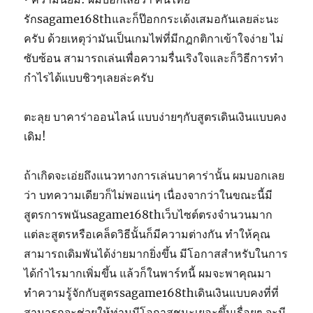
รักsagame168thและก็ป๊อกกระเด้งเสมอกันเลยล่ะนะ
ครับ ด้วยเหตุว่ามันเป็นเกมไพ่ที่มีกฎกติกาเข้าใจง่าย ไม่
ซับซ้อน สามารถเล่นเพื่อความรื่นเริงใจและก็วิธีการทำ
กำไรได้แบบชิวๆเลยล่ะครับ
ตะลุย บาคาร่าออนไลน์ แบบง่ายๆกับสูตรเดินเงินแบบคง
เดิม!
ถ้าเกิดจะเอ่ยถึงแนวทางการเล่นบาคาร่านั้น ผมบอกเลย
ว่า บทความเดียวก็ไม่พอแน่ๆ เนื่องจากว่าในขณะนี้มี
สูตรการพนันsagame168thเว็บไซต์ตรงจำนวนมาก
แต่ละสูตรหรือเคล็ดวิธีนั้นก็มีความต่างกัน ทำให้คุณ
สามารถเดิมพันได้ง่ายมากยิ่งขึ้น มีโอกาสสำหรับในการ
ได้กำไรมากเพิ่มขึ้น แล้วก็ในพาร์ทนี้ ผมจะพาคุณมา
ทำความรู้จักกับสูตรsagame168thเดินเงินแบบคงที่ที่
สามารถจะช่วยให้ท่านมีโอกาสชนะเยอะขึ้นเรื่อยๆ จะมี