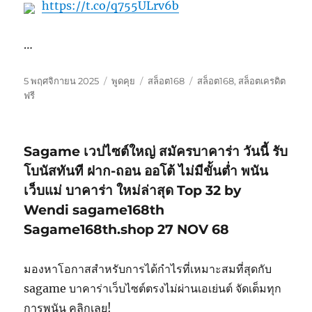
https://t.co/q755ULrv6b
…
เขียน
รูป
หมวด
ป้าย
5 พฤศจิกายน 2025
พูดคุย
สล็อต168
สล็อต168
,
สล็อตเครดิต
เมื่อ
แบบ
หมู่
กำกับ
ฟรี
เรื่อง
Sagame เวปไซต์ใหญ่ สมัครบาคาร่า วันนี้ รับ
โบนัสทันที ฝาก-ถอน ออโต้ ไม่มีขั้นต่ำ พนัน
เว็บแม่ บาคาร่า ใหม่ล่าสุด Top 32 by
Wendi sagame168th
Sagame168th.shop 27 NOV 68
มองหาโอกาสสำหรับการได้กำไรที่เหมาะสมที่สุดกับ
sagame บาคาร่าเว็บไซต์ตรงไม่ผ่านเอเย่นต์ จัดเต็มทุก
การพนัน คลิกเลย!