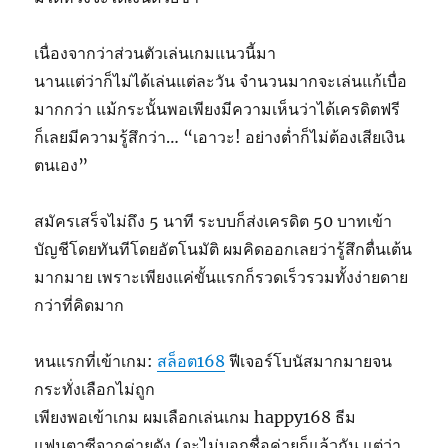
เนื่องจากว่าส่วนตัวเล่นเกมแนวนี้มา
นานแต่ว่าก็ไม่ได้เล่นแต่ละวัน จำนวนมากจะเล่นแก้เบื่อ
มากกว่า แม้กระนั้นพอเพียงมีความเห็นว่าได้เครดิตฟรี
ก็เลยมีความรู้สึกว่า… “เอาวะ! อย่างต่ำก็ไม่ต้องเสียเงิน
ตนเอง”
สมัครเสร็จไม่ถึง 5 นาที ระบบก็ส่งเครดิต 50 บาทเข้า
บัญชีโดยทันทีโดยอัตโนมัติ ผมคิดออกเลยว่ารู้สึกตื่นเต้น
มากมาย เพราะเพียงแค่ขั้นแรกก็รวดเร็วรวมทั้งง่ายดาย
กว่าที่คิดมาก
หนแรกที่เข้าเกม:
สล็อต168
ฟีเจอร์โบนัสมากมายจน
กระทั่งเลือกไม่ถูก
เพียงพอเข้าเกม ผมเลือกเล่นเกม happy168 ธีม
แฟนตาซีจากค่ายดัง (จะไม่บอกชื่อค่ายก็แล้วกัน แต่ว่า