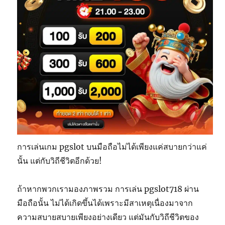
การเล่นเกม pgslot บนมือถือไม่ได้เพียงแค่สบายกว่าแค่
นั้น แต่กับวิถีชีวิตอีกด้วย!
ถ้าหากพวกเรามองภาพรวม การเล่น pgslot718 ผ่าน
มือถือนั้น ไม่ได้เกิดขึ้นได้เพราะมีสาเหตุเนื่องมาจาก
ความสบายสบายเพียงอย่างเดียว แต่มันกับวิถีชีวิตของ