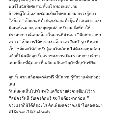
พบร์โบนัสพิเศษรวมทั้งแจ็คพอตแตกง่าย
ถ้าเกิดผู้ใดเป็นสายชอบเสี่ยงโชคแบบผม คงจะรู้ดีว่า
“สล็อต” เป็นเกมที่ทั้งสนุกสนาน ทั้งลุ้น ทั้งเล่นง่าย และ
มีเสน่ห์เฉพาะบุคคลสุดๆแต่สำหรับผม สิ่งที่ทำให้
ประสบการณ์เล่นสล็อตในตอนที่ผ่านมา “พิเศษกว่าทุก
คราว” เป็นการได้ทดลอง สล็อตเครดิตฟรี 50 ที่หลาย
เว็บไซต์แจกให้สำหรับผู้เล่นใหม่แบบไม่ต้องลงทุนก่อน
แล้วก็โน่นคือจุดเริ่มแรกของการเปิดประสบการณ์การ
เล่นสล็อตที่คุ้มและก็เพลิดเพลินเจริญใจที่สุดในชีวิต
จุดเริ่มจาก สล็อตเครดิตฟรี ที่มีความรู้สึกว่าแค่ทดลอง
เล่น
วันนั้นผมเห็นโปรโมทในเครือข่ายสังคมเขียนไว้ว่า
“สมัครวันนี้ รับเครดิตฟรี 50 ไม่ต้องฝากก่อน!”
ช่วงแรกก็มิได้คิดอะไร คิดเพียงแค่ว่าจะเข้าไปลองเฉยๆ
มิได้หวังจะได้เงินด้วยซ้ำ