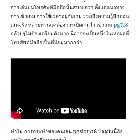
การเล่นบนโทรศัพท์มือถือนั้นสบายกว่า ตั้งแต่แนวทาง
การเข้าเกม การใช้เวลาอยู่กับเกม รวมถึงความรู้สึกตอน
เล่นจริง หลายท่านแค่ต้องการเปิดเกมไว เข้าเกม
pg718
กล้วยๆไม่ต้องเตรียมตัวมาก นี่อาจจะเป็นหนึ่งในเหตุผลที่
โทรศัพท์มือถือเป็นที่นิยมมากกว่า
ทำไม การกระทำของคนเล่น pgslot718 ปัจจุบันนี้ถึง