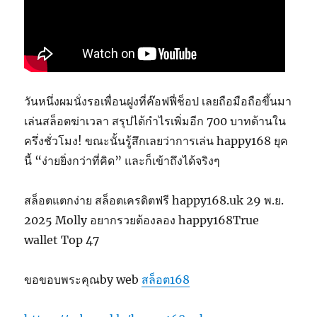
วันหนึ่งผมนั่งรอเพื่อนฝูงที่ค๊อฟฟี่ช็อป เลยถือมือถือขึ้นมา
เล่นสล็อตฆ่าเวลา สรุปได้กำไรเพิ่มอีก 700 บาทด้านใน
ครึ่งชั่วโมง! ขณะนั้นรู้สึกเลยว่าการเล่น happy168 ยุค
นี้ “ง่ายยิ่งกว่าที่คิด” และก็เข้าถึงได้จริงๆ
สล็อตแตกง่าย สล็อตเครดิตฟรี happy168.uk 29 พ.ย.
2025 Molly อยากรวยต้องลอง happy168True
wallet Top 47
ขอขอบพระคุณby web
สล็อต168