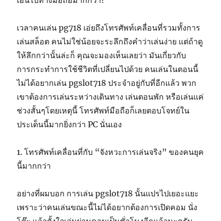
เอนไปทางมือถือมากกว่า?
เวลาคนเล่น pg718 เอ่ยถึงโทรศัพท์เคลื่อนที่รวมทั้งการ
เล่นสล็อต คนไม่ใช่น้อยจะระลึกถึงคำว่าเล่นง่าย แต่ถ้าดู
ให้ลึกกว่านั้นล่ะก็ คุณจะมองเห็นเลยว่า มันเกี่ยวกับ
การกระทำการใช้ชีวิตที่เปลี่ยนไปด้วย คนเล่นในตอนนี้
ไม่ได้อยากเล่น pgslot718 ประจำอยู่กับที่อีกแล้ว พวก
เขาต้องการเล่นระหว่างเดินทาง เล่นตอนพัก หรือเล่นแค่
ช่วงสั้นๆโดยเหตุนี้ โทรศัพท์มือถือก็เลยตอบโจทย์ใน
ประเด็นนี้มากยิ่งกว่า PC นั่นเอง
1. โทรศัพท์เคลื่อนที่กับ “จังหวะการเล่นจริง” ของคนยุค
นี้มากกว่า
อย่างที่ผมบอก การเล่น pgslot718 นั้นแปรไปเยอะแยะ
เพราะว่าคนเล่นขณะนี้ไม่ได้อยากต้องการเปิดคอม นั่ง