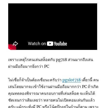
เพราะเหตุไรคนเล่นสล็อตกับ pg718 ส่วนมากถึงเล่น
ผ่านมือถือมากยิ่งกว่า PC
ไม่เชื่อก็จำเป็นต้องเชื่อนะครับว่า
pgslot718
เดี๋ยวนี้ คน
เล่นโดยมากจะเข้าใช้งานผ่านมือถือมากกว่า PC ถ้าเกิด
คุณทดลองพิจารณาคนรอบกายที่เล่นสล็อต จะเห็นได้
ชัดเจนกว่าเดิมเลยว่า หลายคนไม่เปิดคอมเล่นกันแล้ว
ครับ แม้กระทั่งมี PC หรือโน้ตบุ๊กอยู่ในบ้านก็ตาม เพราะ