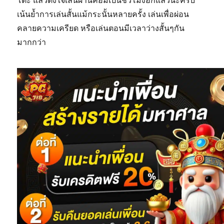
โต๊ะ แล้วตั้งใจเล่นผ่านคอมเป็นชั่วโมงอีกแล้วนะครับ
เน้นย้ำการเล่นสั้นแม้กระนั้นหลายครั้ง เล่นเพื่อผ่อน
คลายความเครียด หรือเล่นตอนมีเวลาว่างสั้นๆกัน
มากกว่า