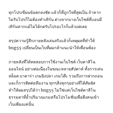
ทุกโปรเขียนข้อตกลงชัด แล้วก็ที่ถูกใจที่สุดเป็น ถ้าหาก
ไม่รับโปรก็ไม่ต้องทำเทิร์น ต่างจากบางเว็บไซต์ที่แอบมี
เทิร์นหากแม้ไม่ได้กดรับโปรอะไรก็แล้วแต่เลย
สรุปความรู้สึกภายหลังเล่นจริงแล้วก็เหตุผลที่ทำให้
bng55 เปลี่ยนเป็นเว็บที่ผมกล้าแนะนำให้เพื่อนพ้อง
ภายหลังที่ได้ทดสอบการใช้งานเว็บไซต์ เว็บคาสิโน
ออนไลน์ อย่างต่อเนื่องในขณะหลายสัปดาห์ ทั้งการเล่น
สล็อต บาคาร่า เกมยิงปลา เกมโต๊ะ รวมถึงการฝากถอน
และก็การติดต่อทีมงาน ทุกๆสิ่งทุกๆอย่างที่ได้สัมผัส
ทำให้ผมสรุปได้ว่า bng55 ไม่ใช่แค่เว็บไซต์คาสิโน
ธรรมดาที่ย้ำปริมาณเกมหรือโปรโมชั่นเพื่อดึงคนเข้า
เว็บเพียงแค่นั้น