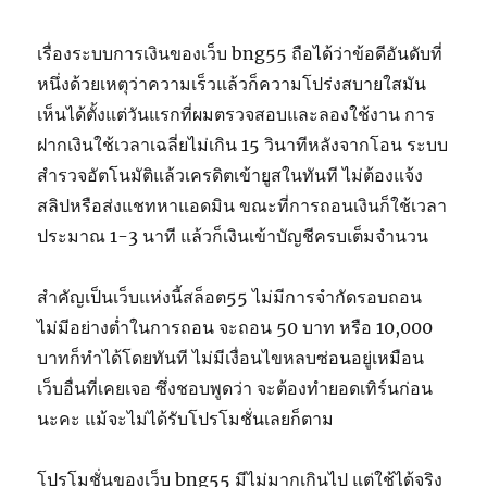
เรื่องระบบการเงินของเว็บ bng55 ถือได้ว่าข้อดีอันดับที่
หนึ่งด้วยเหตุว่าความเร็วแล้วก็ความโปร่งสบายใสมัน
เห็นได้ตั้งแต่วันแรกที่ผมตรวจสอบและลองใช้งาน การ
ฝากเงินใช้เวลาเฉลี่ยไม่เกิน 15 วินาทีหลังจากโอน ระบบ
สำรวจอัตโนมัติแล้วเครดิตเข้ายูสในทันที ไม่ต้องแจ้ง
สลิปหรือส่งแชทหาแอดมิน ขณะที่การถอนเงินก็ใช้เวลา
ประมาณ 1-3 นาที แล้วก็เงินเข้าบัญชีครบเต็มจำนวน
สำคัญเป็นเว็บแห่งนี้สล็อต55 ไม่มีการจำกัดรอบถอน
ไม่มีอย่างต่ำในการถอน จะถอน 50 บาท หรือ 10,000
บาทก็ทำได้โดยทันที ไม่มีเงื่อนไขหลบซ่อนอยู่เหมือน
เว็บอื่นที่เคยเจอ ซึ่งชอบพูดว่า จะต้องทำยอดเทิร์นก่อน
นะคะ แม้จะไม่ได้รับโปรโมชั่นเลยก็ตาม
โปรโมชั่นของเว็บ bng55 มีไม่มากเกินไป แต่ใช้ได้จริง