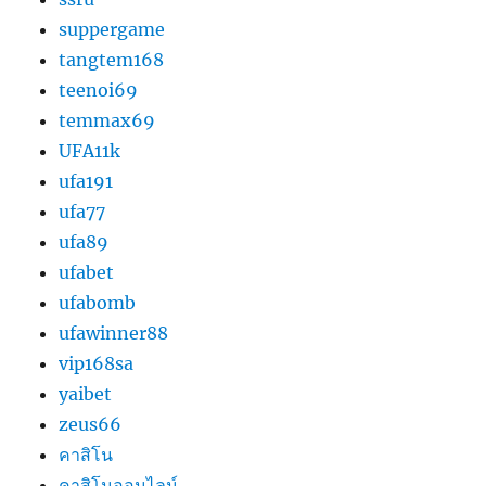
suppergame
tangtem168
teenoi69
temmax69
UFA11k
ufa191
ufa77
ufa89
ufabet
ufabomb
ufawinner88
vip168sa
yaibet
zeus66
คาสิโน
คาสิโนออนไลน์