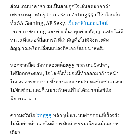
ส่วน เกมบาคาร่า ผมเป็นสายถูกใจเล่นสดมากกว่า
เพราะเหตุว่ามันรู้สึกสมจริงสมจัง bng55 มีให้เลือกอีก
ทั้ง SA Gaming, AE Sexy,
เว็บคาสิโนออนไลน์
Dream Gaming และค่ายอื่นๆทุกค่ายสัญญาณชัด ไม่มี
หน่วง ดีลเลอร์สื่อสารดี ที่สำคัญคือไม่มีจังหวะตัด
สัญญาณหรือเปลี่ยนแปลงดีลเลอร์แบบน่าสงสัย
นอกจากนี้ผมยังทดลองสล็อต55 พวก เกมยิงปลา,
ไพ่ป๊อกกระดอน, ไฮโล ซึ่งทั้งผองนี้ทำออกมาก้าวหน้า
ในแง่ของระบบรวมทั้งการออกแบบอินเทอร์เฟซ เล่นง่าย
ไม่ซับซ้อน และก็เหมาะกับคนที่ไม่ได้อยากนั่งพินิจ
พิจารณามาก
ความตรึงใจ
bng55
หลักๆเป็นระบบฝากถอนที่เร็วจริง
ไม่มีอย่างต่ำ และไม่มีการหักค่าธรรมเนียมแม้แต่บาท
เดียว