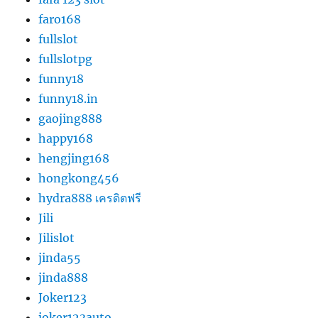
faro168
fullslot
fullslotpg
funny18
funny18.in
gaojing888
happy168
hengjing168
hongkong456
hydra888 เครดิตฟรี
Jili
Jilislot
jinda55
jinda888
Joker123
joker123auto