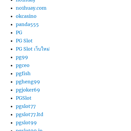
no1huay.com
okcasino
panda555
PG
PG Slot
PG Slot เว็บใหม่
pg99
pgceo
pgfish
pgheng99
pgjoker69
PGSlot
pgslot77
pgslot77.ltd
pgslot99
pgslot99.in