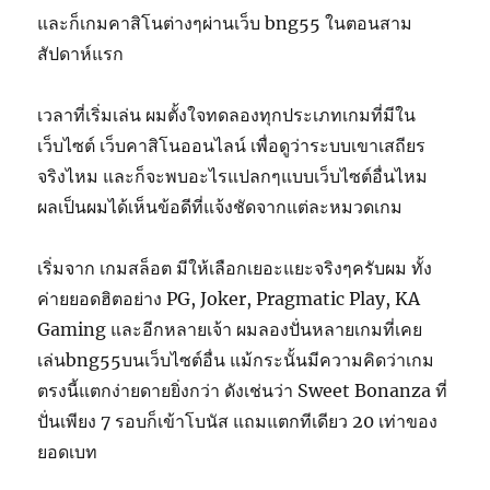
และก็เกมคาสิโนต่างๆผ่านเว็บ bng55 ในตอนสาม
สัปดาห์แรก
เวลาที่เริ่มเล่น ผมตั้งใจทดลองทุกประเภทเกมที่มีใน
เว็บไซต์ เว็บคาสิโนออนไลน์ เพื่อดูว่าระบบเขาเสถียร
จริงไหม และก็จะพบอะไรแปลกๆแบบเว็บไซต์อื่นไหม
ผลเป็นผมได้เห็นข้อดีที่แจ้งชัดจากแต่ละหมวดเกม
เริ่มจาก เกมสล็อต มีให้เลือกเยอะแยะจริงๆครับผม ทั้ง
ค่ายยอดฮิตอย่าง PG, Joker, Pragmatic Play, KA
Gaming และอีกหลายเจ้า ผมลองปั่นหลายเกมที่เคย
เล่นbng55บนเว็บไซต์อื่น แม้กระนั้นมีความคิดว่าเกม
ตรงนี้แตกง่ายดายยิ่งกว่า ดังเช่นว่า Sweet Bonanza ที่
ปั่นเพียง 7 รอบก็เข้าโบนัส แถมแตกทีเดียว 20 เท่าของ
ยอดเบท