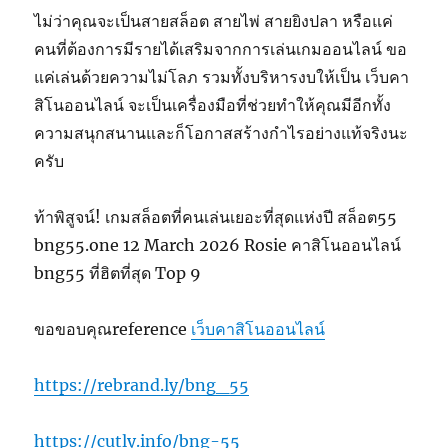
ไม่ว่าคุณจะเป็นสายสล็อต สายไพ่ สายยิงปลา หรือแค่
คนที่ต้องการมีรายได้เสริมจากการเล่นเกมออนไลน์ ขอ
แค่เล่นด้วยความไม่โลภ รวมทั้งบริหารงบให้เป็น เว็บคา
สิโนออนไลน์ จะเป็นเครื่องมือที่ช่วยทำให้คุณมีอีกทั้ง
ความสนุกสนานและก็โอกาสสร้างกำไรอย่างแท้จริงนะ
ครับ
ท้าพิสูจน์! เกมสล็อตที่คนเล่นเยอะที่สุดแห่งปี สล็อต55
bng55.one 12 March 2026 Rosie คาสิโนออนไลน์
bng55 ที่ฮิตที่สุด Top 9
ขอขอบคุณreference
เว็บคาสิโนออนไลน์
https://rebrand.ly/bng_55
https://cutly.info/bng-55