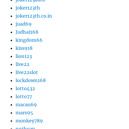
joker123th
joker123th.co.in
juad69
Judhai168
kingdom66
kiss918
lion123
live22
live22slot
lockdown168
lotto432
lotto77
macau69
mars95
monkey789
no1huay