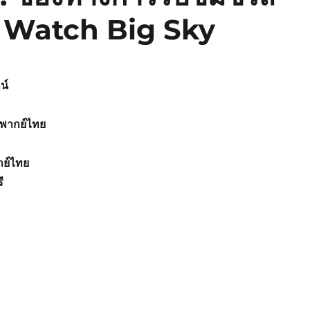
น Watch Big Sky
น์
tv พากย์ไทย
ากย์ไทย
ี