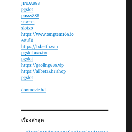
JINDA888
pgslot
pussy888
บาคาร่า
slotxo
https://www.tangtem168.io
คลิปโป๊
https://1xbetth.win
pgslot แตกง่าย
pgslot
https://gaojing888.vip
https://allbet24hr.shop
pgslot
doomovie hd
เรื่องล่าสุด