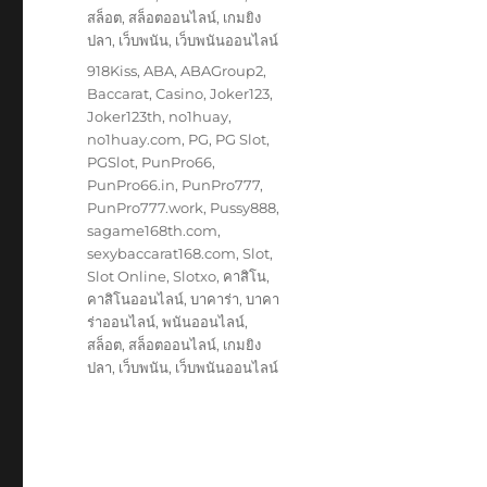
สล็อต
,
สล็อตออนไลน์
,
เกมยิง
ปลา
,
เว็บพนัน
,
เว็บพนันออนไลน์
ป้าย
918Kiss
,
ABA
,
ABAGroup2
,
กำกับ
Baccarat
,
Casino
,
Joker123
,
Joker123th
,
no1huay
,
no1huay.com
,
PG
,
PG Slot
,
PGSlot
,
PunPro66
,
PunPro66.in
,
PunPro777
,
PunPro777.work
,
Pussy888
,
sagame168th.com
,
sexybaccarat168.com
,
Slot
,
Slot Online
,
Slotxo
,
คาสิโน
,
คาสิโนออนไลน์
,
บาคาร่า
,
บาคา
ร่าออนไลน์
,
พนันออนไลน์
,
สล็อต
,
สล็อตออนไลน์
,
เกมยิง
ปลา
,
เว็บพนัน
,
เว็บพนันออนไลน์