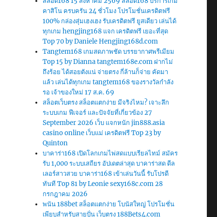
สล็อต168 15 สิงหาคม 2569 สล็อต168 บริการเกม
คาสิโน ครบครัน 24 ชั่วโมง โปรโมชั่นเครดิตฟรี
100% กล่องสุ่มเฮงเฮง รับเครดิตฟรี ยูสเดียว เล่นได้
ทุกเกม hengjing168 แจก เครดิตฟรี เยอะที่สุด
Top 70 by Daniele Hengjing168d.com
Tangtem168 เกมสดภาพชัด บรรยากาศพรีเมียม
Top 15 by Dianna tangtem168e.com ฝากไม่
ถึงร้อย ได้สอยตังแน่ จ่ายตรง กี่ล้านก็จ่าย คัดมา
แล้ว เล่นได้ทุกเกม tangtem168 ของรางวัลกำลัง
รอ เจ้าของใหม่ 17 ส.ค. 69
สล็อตเว็บตรง สล็อตแตกง่าย มีจริงไหม? เจาะลึก
ระบบเกม ฟีเจอร์ และปัจจัยที่เกี่ยวข้อง 27
September 2026 เว็บ แจกหนัก jin888.asia
casino online เว็บแม่ เครดิตฟรี Top 23 by
Quinton
บาคาร่า168 เปิดโลกเกมไพ่สดแบบเรียลไทม์ สมัคร
รับ 1,000 ระบบเสถียร อัปเดตล่าสุด บาคาร่าสด ดีล
เลอร์สาวสวย บาคาร่า168 เข้าเล่นวันนี้ รับโปรดี
ทันที Top 81 by Leonie sexy168c.com 28
กรกฎาคม 2026
พนัน 188bet สล็อตแตกง่าย โบนัสใหญ่ โปรโมชั่น
เพียบสำหรับสายปั่น เว็บตรง 188Bets4.com