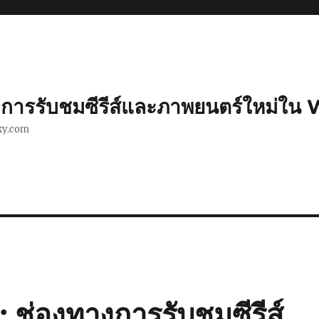
ารรับชมซีรีส์และภาพยนตร์ใหม่ใน
sky.com
่องทางการรับชมซีรีส์