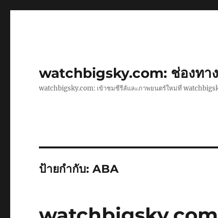
watchbigsky.com: ช่องทางก
watchbigsky.com: เข้าชมซีรีส์และภาพยนตร์ใหม่ที่ watchbig
ป้ายกำกับ:
ABA
watchbigsky.com: ช