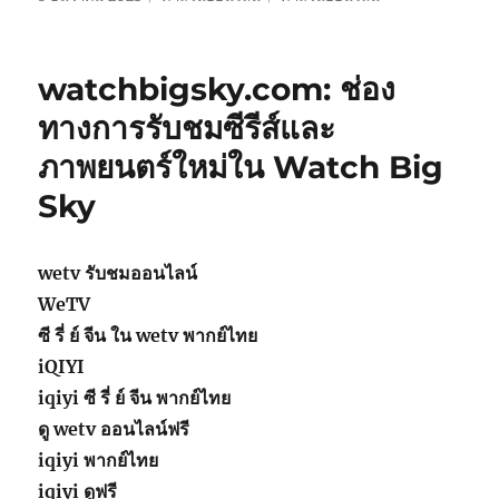
เมื่อ
หมู่
กำกับ
watchbigsky.com: ช่อง
ทางการรับชมซีรีส์และ
ภาพยนตร์ใหม่ใน Watch Big
Sky
wetv รับชมออนไลน์
WeTV
ซี รี่ ย์ จีน ใน wetv พากย์ไทย
iQIYI
iqiyi ซี รี่ ย์ จีน พากย์ไทย
ดู wetv ออนไลน์ฟรี
iqiyi พากย์ไทย
iqiyi ดูฟรี