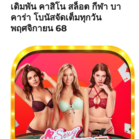
เดิมพัน คาสิโน สล็อต กีฬา บา
คาร่า โบนัสจัดเต็มทุกวัน
พฤศจิกายน 68