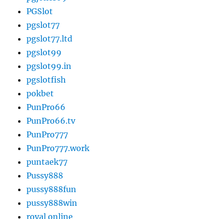
PGSlot
pgslot77
pgslot77.ltd
pgslot99
pgslot99.in
pgslotfish
pokbet
PunPro66
PunPro66.tv
PunPro777
PunPro777.work
puntaek77
Pussy888
pussy888fun
pussy888win
royal online