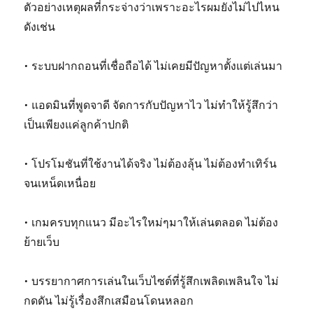
ตัวอย่างเหตุผลที่กระจ่างว่าเพราะอะไรผมยังไม่ไปไหน
ดังเช่น
• ระบบฝากถอนที่เชื่อถือได้ ไม่เคยมีปัญหาตั้งแต่เล่นมา
• แอดมินที่พูดจาดี จัดการกับปัญหาไว ไม่ทำให้รู้สึกว่า
เป็นเพียงแค่ลูกค้าปกติ
• โปรโมชันที่ใช้งานได้จริง ไม่ต้องลุ้น ไม่ต้องทำเทิร์น
จนเหน็ดเหนื่อย
• เกมครบทุกแนว มีอะไรใหม่ๆมาให้เล่นตลอด ไม่ต้อง
ย้ายเว็บ
• บรรยากาศการเล่นในเว็บไซต์ที่รู้สึกเพลิดเพลินใจ ไม่
กดดัน ไม่รู้เรื่องสึกเสมือนโดนหลอก