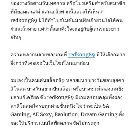
ของรางวัลตามวันเทศกาล หรือโปรเสริมสำหรับสมาชิก
ที่มียอดเล่นสม่ำเสมอ สิ่งพวกนี้แสดงให้เห็นว่า
redkong89 มิได้ทำโปรโมชั่นมาเพื่อเย้ายวนใจให้คน
ฝากแล้วหาย แต่ว่าตั้งอกตั้งใจจะอยู่กับผู้เล่นระยะยาว
จริงๆ
ความหลากหลายของเกมที่
redkong89
มีให้เลือกมาก
ยิ่งกว่าที่เคยเจอในเว็บไซต์ไหนมาก่อน
ผมเองเป็นคนเล่นสล็อต89 หลายแนว บางวันชอบลุยคา
สิโนสด บางวันอยากปั่นสล็อต หรือบางช่วงก็ลองเกมยิง
ปลาแก้เครียด ซึ่ง redkong89 มีเกมครอบคลุมทั้งผอง
คาสิโนสดมีครบทุกค่ายชั้นหนึ่ง ไม่ว่าจะเป็น SA
Gaming, AE Sexy, Evolution, Dream Gaming ทั้ง
ผองให้บริการแบบไลฟ์สดภาพชัดไม่กระตุก