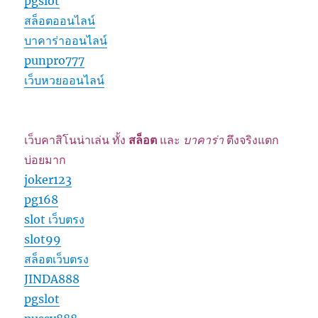
pgslot
สล็อตออนไลน์
บาคาร่าออนไลน์
punpro777
เว็บหวยออนไลน์
เว็บคาสิโนน่าเล่น ทั้ง
สล็อต
และ
บาคาร่า
ตึงจริงแตก
บ่อยมาก
joker123
pg168
slot เว็บตรง
slot99
สล็อตเว็บตรง
JINDA888
pgslot