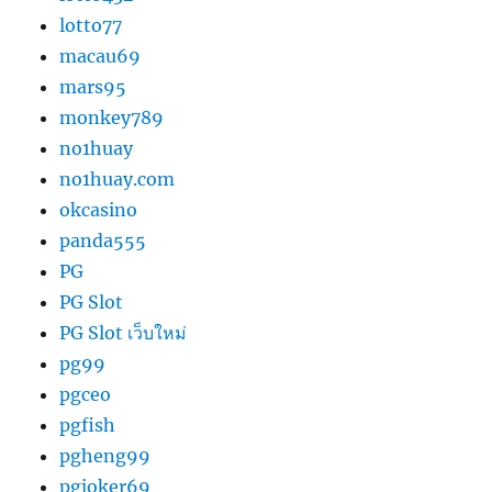
lotto77
macau69
mars95
monkey789
no1huay
no1huay.com
okcasino
panda555
PG
PG Slot
PG Slot เว็บใหม่
pg99
pgceo
pgfish
pgheng99
pgjoker69