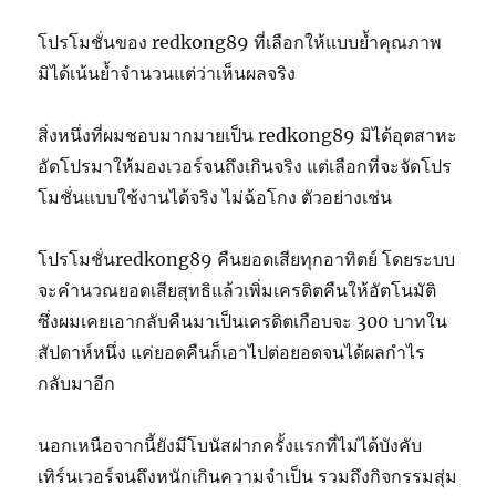
โปรโมชั่นของ redkong89 ที่เลือกให้แบบย้ำคุณภาพ
มิได้เน้นย้ำจำนวนแต่ว่าเห็นผลจริง
สิ่งหนึ่งที่ผมชอบมากมายเป็น redkong89 มิได้อุตสาหะ
อัดโปรมาให้มองเวอร์จนถึงเกินจริง แต่เลือกที่จะจัดโปร
โมชั่นแบบใช้งานได้จริง ไม่ฉ้อโกง ตัวอย่างเช่น
โปรโมชั่นredkong89 คืนยอดเสียทุกอาทิตย์ โดยระบบ
จะคำนวณยอดเสียสุทธิแล้วเพิ่มเครดิตคืนให้อัตโนมัติ
ซึ่งผมเคยเอากลับคืนมาเป็นเครดิตเกือบจะ 300 บาทใน
สัปดาห์หนึ่ง แค่ยอดคืนก็เอาไปต่อยอดจนได้ผลกำไร
กลับมาอีก
นอกเหนือจากนี้ยังมีโบนัสฝากครั้งแรกที่ไม่ได้บังคับ
เทิร์นเวอร์จนถึงหนักเกินความจำเป็น รวมถึงกิจกรรมสุ่ม