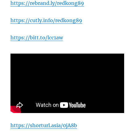
https://rebrand.ly/redkong89
https://cutly.info/redkong89
https://bitt.to/lcc1aw
https://shorturl.asia/0jA8b