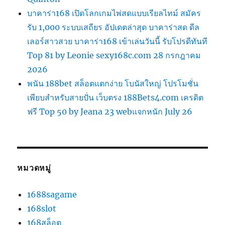
บาคาร่า168 เปิดโลกเกมไพ่สดแบบเรียลไทม์ สมัคร
รับ 1,000 ระบบเสถียร อัปเดตล่าสุด บาคาร่าสด ดีล
เลอร์สาวสวย บาคาร่า168 เข้าเล่นวันนี้ รับโปรดีทันที
Top 81 by Leonie sexy168c.com 28 กรกฎาคม
2026
พนัน 188bet สล็อตแตกง่าย โบนัสใหญ่ โปรโมชั่น
เพียบสำหรับสายปั่น เว็บตรง 188Bets4.com เครดิต
ฟรี Top 50 by Jeana 23 webแจกหนัก July 26
หมวดหมู่
1688sagame
168slot
168สล็อต