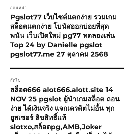
แนะแนว
ก่อนหน้า
เรื่อง
Pgslot77 เว็บไซต์แตกง่าย รวมเกม
เรื่อง
ก่อน
สล็อตแตกง่าย โบนัสออกบ่อยที่สุด
หน้า:
พนัน เว็บเปิดใหม่ pg77 ทดลองเล่น
Top 24 by Danielle pgslot
pgslot77.me 27 ตุลาคม 2568
ถัดไป
สล็อต666 alot666.alott.site 14
เรื่อง
ต่อ
NOV 25 pgslot ผู้นำเกมสล็อต ถอน
ไป:
ง่าย ได้เงินจริง แจกเครดิตไม่อั้น ทุก
ยูสเซอร์ ลิขสิทธิ์แท้
slotxo,สล็อตpg,AMB,Joker