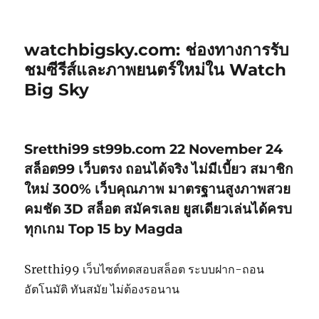
watchbigsky.com: ช่องทางการรับ
ชมซีรีส์และภาพยนตร์ใหม่ใน Watch
Big Sky
Sretthi99 st99b.com 22 November 24
สล็อต99 เว็บตรง ถอนได้จริง ไม่มีเบี้ยว สมาชิก
ใหม่ 300% เว็บคุณภาพ มาตรฐานสูงภาพสวย
คมชัด 3D สล็อต สมัครเลย ยูสเดียวเล่นได้ครบ
ทุกเกม Top 15 by Magda
Sretthi99 เว็บไซต์ทดสอบสล็อต ระบบฝาก-ถอน
อัตโนมัติ ทันสมัย ไม่ต้องรอนาน