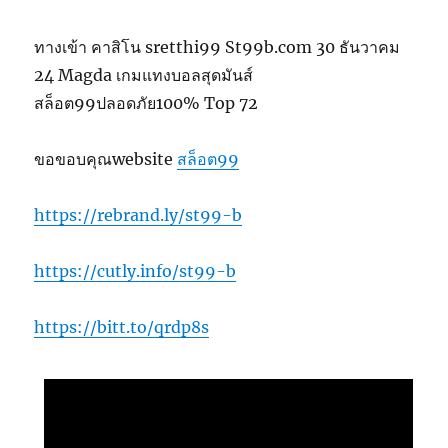
ทางเข้า คาสิโน sretthi99 St99b.com 30 ธันวาคม
24 Magda เกมแทงบอลสุดมันส์
สล็อต99ปลอดภัย100% Top 72
ขอขอบคุณwebsite
สล็อต99
https://rebrand.ly/st99-b
https://cutly.info/st99-b
https://bitt.to/qrdp8s