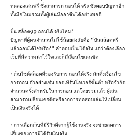
ทดลองเล่นฟรี ซึ่งสามารถ ถอนได้ จริง ซึ่งตอบปัญหาอีก
ทั้งมือใหม่รวมทั้งผู้เล่นมืออาชีพได้อย่างพอดี
ปั่น สล็อต99 ถอนได้ จริงไหม?
ปัญหาที่ผู้คนจำนวนไม่ใช้น้อยสงสัยคือ “ปั่นสล็อตฟรี
แล้วถอนได้ใช่หรือ?” คำตอบเป็น ได้จริง แต่ว่าต้องเลือก
เว็บที่มีความน่าไว้ใจและก็มีเงื่อนไขเด่นชัด
• เว็บไซต์สล็อตที่รองรับการ ถอนได้จริง มักตั้งเงื่อนไข
การถอน ตัวอย่างเช่น ยอดเทิร์นโอเวอร์ขั้นต่ำ หรือจำกัด
จำนวนครั้งสำหรับในการถอน แต่โดยรวมแล้ว ผู้เล่น
สามารถเปลี่ยนเครดิตฟรีจากการทดสอบเล่นให้เปลี่ยน
เป็นเงินจริงได้
• การเลือกเว็บที่มีรีวิวดีจากผู้ใช้งานจริง จะช่วยลดการ
เสี่ยงของการมิได้รับเงินจริง