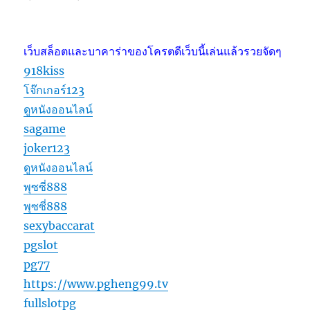
เว็บสล็อตและบาคาร่าของโครตดีเว็บนี้เล่นแล้วรวยจัดๆ
918kiss
โจ๊กเกอร์123
ดูหนังออนไลน์
sagame
joker123
ดูหนังออนไลน์
พุซซี่888
พุซซี่888
sexybaccarat
pgslot
pg77
https://www.pgheng99.tv
fullslotpg