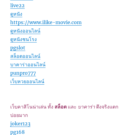
live22
ดูหนัง
https://www.ilike-movie.com
ดูหนังออนไลน์
ดูหนังชนโรง
pgslot
สล็อตออนไลน์
บาคาร่าออนไลน์
punpro777
เว็บหวยออนไลน์
เว็บคาสิโนน่าเล่น ทั้ง
สล็อต
และ
บาคาร่า
ตึงจริงแตก
บ่อยมาก
joker123
pg168