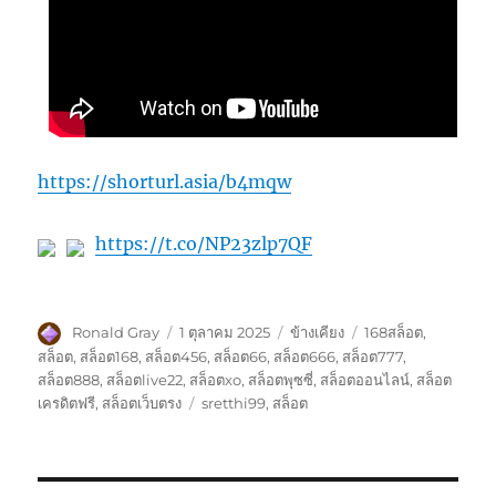
https://shorturl.asia/b4mqw
https://t.co/NP23zlp7QF
ผู้
เขียน
รูป
หมวด
Ronald Gray
1 ตุลาคม 2025
ข้างเคียง
168สล็อต
,
เขียน
เมื่อ
แบบ
หมู่
สล็อต
,
สล็อต168
,
สล็อต456
,
สล็อต66
,
สล็อต666
,
สล็อต777
,
เรื่อง
สล็อต888
,
สล็อตlive22
,
สล็อตxo
,
สล็อตพุซซี่
,
สล็อตออนไลน์
,
สล็อต
ป้าย
เครดิตฟรี
,
สล็อตเว็บตรง
sretthi99
,
สล็อต
กำกับ