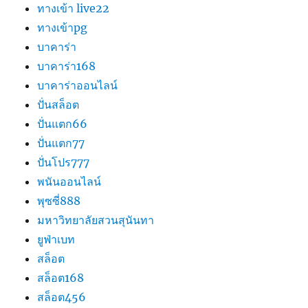
ทางเข้า live22
ทางเข้าpg
บาคาร่า
บาคาร่า168
บาคาร่าออนไลน์
ปั่นสล็อต
ปั่นแตก66
ปั่นแตก77
ปั่นโปร777
พนันออนไลน์
พุซซี่888
มหาวิทยาลัยสวนสุนันทา
ยูฟ่าเบท
สล็อต
สล็อต168
สล็อต456