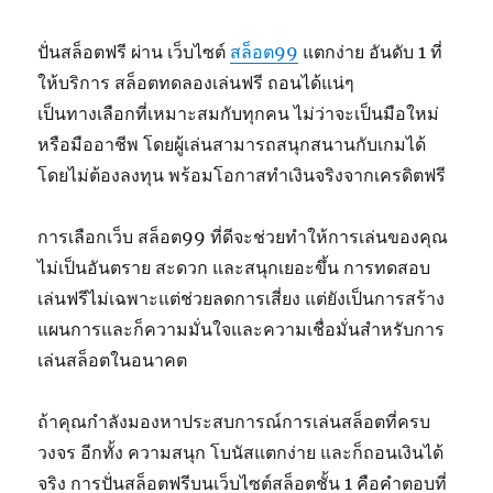
ปั่นสล็อตฟรี ผ่าน เว็บไซต์
สล็อต99
แตกง่าย อันดับ 1 ที่
ให้บริการ สล็อตทดลองเล่นฟรี ถอนได้แน่ๆ
เป็นทางเลือกที่เหมาะสมกับทุกคน ไม่ว่าจะเป็นมือใหม่
หรือมืออาชีพ โดยผู้เล่นสามารถสนุกสนานกับเกมได้
โดยไม่ต้องลงทุน พร้อมโอกาสทำเงินจริงจากเครดิตฟรี
การเลือกเว็บ สล็อต99 ที่ดีจะช่วยทำให้การเล่นของคุณ
ไม่เป็นอันตราย สะดวก และสนุกเยอะขึ้น การทดสอบ
เล่นฟรีไม่เฉพาะแต่ช่วยลดการเสี่ยง แต่ยังเป็นการสร้าง
แผนการและก็ความมั่นใจและความเชื่อมั่นสำหรับการ
เล่นสล็อตในอนาคต
ถ้าคุณกำลังมองหาประสบการณ์การเล่นสล็อตที่ครบ
วงจร อีกทั้ง ความสนุก โบนัสแตกง่าย และก็ถอนเงินได้
จริง การปั่นสล็อตฟรีบนเว็บไซต์สล็อตชั้น 1 คือคำตอบที่