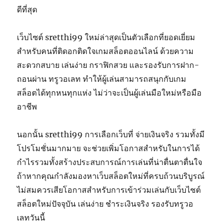
ดีที่สุด
เว็บไซต์ sretthi99 ใหม่ล่าสุดเป็นตัวเลือกที่ยอดเยี่ยม
สำหรับคนที่ติดอกติดใจเกมสล็อตออนไลน์ ด้วยความ
สะดวกสบาย เล่นง่าย กราฟิกสวย และรองรับการฝาก-
ถอนผ่าน ทรูวอเลท ทำให้ผู้เล่นสามารถสนุกกับเกม
สล็อตได้ทุกหนทุกแห่ง ไม่ว่าจะเป็นผู้เล่นมือใหม่หรือมือ
อาชีพ
นอกนั้น sretthi99 การเลือกเว็บที่ จ่ายเงินจริง รวมทั้งมี
โปรโมชั่นมากมาย จะช่วยเพิ่มโอกาสสำหรับในการได้
กำไรรวมทั้งสร้างประสบการณ์การเล่นที่น่าตื่นตาตื่นใจ
ถ้าหากคุณกำลังมองหาเว็บสล็อตใหม่ที่ครบถ้วนบริบูรณ์
ไม่สมควรเสียโอกาสสำหรับการเข้าร่วมเล่นกับเว็บไซต์
สล็อตใหม่ปัจจุบัน เล่นง่าย ชำระเงินจริง รองรับทรูวอ
เลทวันนี้