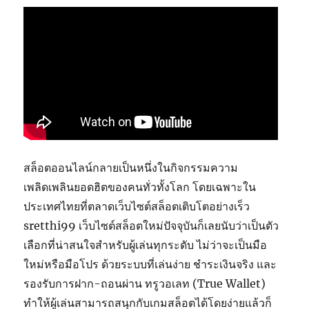
สล็อตออนไลน์กลายเป็นหนึ่งในกิจกรรมความ
เพลิดเพลินยอดฮิตของคนทั่วทั้งโลก โดยเฉพาะใน
ประเทศไทยที่ตลาดเว็บไซต์สล็อตเติบโตอย่างเร็ว
sretthi99 เว็บไซต์สล็อตใหม่ปัจจุบันก็เลยนับว่าเป็นตัว
เลือกที่น่าสนใจสำหรับผู้เล่นทุกระดับ ไม่ว่าจะเป็นมือ
ใหม่หรือมือโปร ด้วยระบบที่เล่นง่าย ชำระเงินจริง และ
รองรับการฝาก-ถอนผ่าน ทรูวอเลท (True Wallet)
ทำให้ผู้เล่นสามารถสนุกกับเกมสล็อตได้โดยง่ายแล้วก็