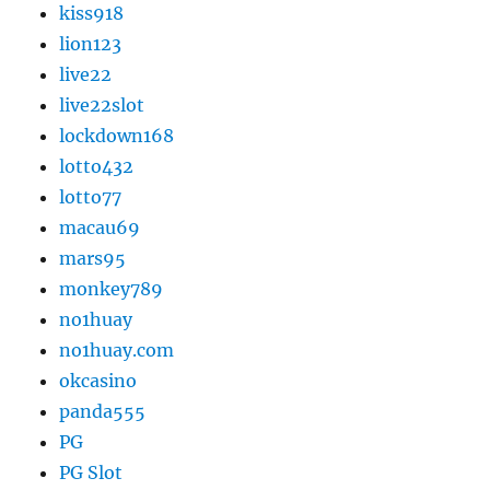
kiss918
lion123
live22
live22slot
lockdown168
lotto432
lotto77
macau69
mars95
monkey789
no1huay
no1huay.com
okcasino
panda555
PG
PG Slot