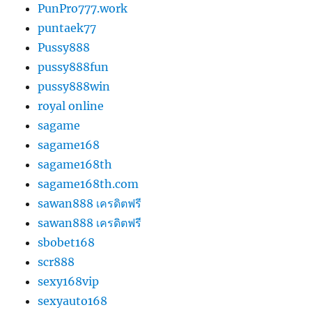
PunPro777.work
puntaek77
Pussy888
pussy888fun
pussy888win
royal online
sagame
sagame168
sagame168th
sagame168th.com
sawan888 เครดิตฟรี
sawan888 เครดิตฟรี
sbobet168
scr888
sexy168vip
sexyauto168