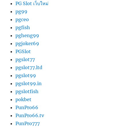
PG Slot เว็บใหม่
pg99
pgceo
pgfish
pgheng99
pgjoker69
PGSlot
pgslot77
pgslot77.ltd
pgslot99
pgslot99.in
pgslotfish
pokbet
PunPro66
PunPro66.tv
PunPro777