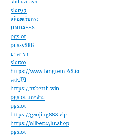
slot เว็บตรง
slot99
สล็อตเว็บตรง
JINDA888
pgslot
pussy888
บาคาร่า
slotxo
https://www.tangtem168.io
คลิปโป๊
https://1xbetth.win
pgslot แตกง่าย
pgslot
https://gaojing888.vip
https://allbet24hr.shop
pgslot