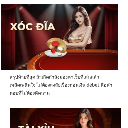
สรุปท้ายที่สุด ถ้าเกิดกำลังมองหาเว็บที่เล่นแล้ว
เพลิดเพลินใจ ไม่ต้องสงสัยเรื่องถอนเงิน debet คือคำ
ตอบที่ไม่ต้องคิดนาน