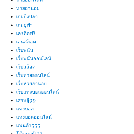
หวยฮานอย
เกมยิงปลา
เกมยูฟ่า
เครดิตฟรี
เล่นสล็อต
เว็บพนัน
เว็บพนันออนไลน์
เว็บสล็อต
เว็บหวยออนไลน์
เว็บหวยฮานอย
เว็บแทงบอลออนไลน์
เศรษฐี99
แทงบอล
แทงบอลออนไลน์
แพนด้า555
โจ๊กเกอร์123