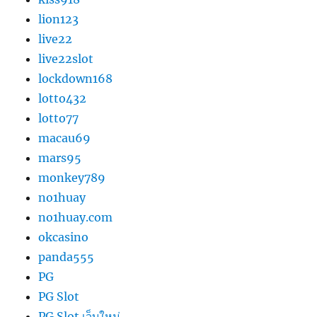
lion123
live22
live22slot
lockdown168
lotto432
lotto77
macau69
mars95
monkey789
no1huay
no1huay.com
okcasino
panda555
PG
PG Slot
PG Slot เว็บใหม่