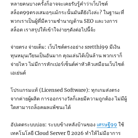
หลายคนบางครั้งก็อาจจะเคยรับรู้คำว่าเว็บไซต์
สล็อต99ตรงเสมอๆแม้กระนั้นมันดียังไงล่ะ? ในฐานะที่
พวกเราเป็นผู้ที่มีความชำนาญด้าน SEO และวงการ
สล็อต เราสรุปให้เข้าใจง่ายๆดังต่อไปนี้จ้ะ
จ่ายตรง จ่ายเต็ม: เว็บไซต์ตรงอย่าง sretthi99 มีเงิน
ทุนหมุนเวียนเป็นอันมาก คุณเล่นได้เป็นล้าน พวกเราก็
จ่ายไหว ไม่มีการหักเปอร์เซ็นต์ค่าหัวคิวเสมือนเว็บไซต์
เอเย่นต์
โปรแกรมแท้ (Licensed Software): ทุกเกมส่งตรง
จากค่ายผู้ผลิต การออกรางวัลก็เลยมีความถูกต้อง ไม่มีผู้
ใดสามารถล็อคผลแพ้ชนะได้
อัปเดตระบบบ่อย: ระบบข้างหลังบ้านของ
เศรษฐี99
ใช้
เทคโนโลยี Cloud Server ปี 2026 ทำให้ไม่มีอาการ