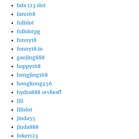
fafa 123 slot
faro168
fullslot
fullslotpg
funny18
funny18.in
gaojing888
happy168
hengjing168
hongkong456
hydra888 เครดิตฟรี
Jili
Jilislot
jinda55
jinda888
Joker123