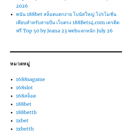
2026
พนัน 188bet สล็อตแตกง่าย โบนัสใหญ่ โปรโมชั่น
เพียบสำหรับสายปั่น เว็บตรง 188Bets4.com เครดิต
ฟรี Top 50 by Jeana 23 webแจกหนัก July 26
หมวดหมู่
1688sagame
168slot
168สล็อต
188bet
188betth
1xbet
1xbetth