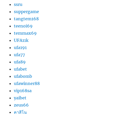
ssru
suppergame
tangtem168
teenoi69
temmax69
UFA11k
ufa191
ufa77
ufa89
ufabet
ufabomb
ufawinner88
vip168sa
yaibet
zeus66
คาสิโน