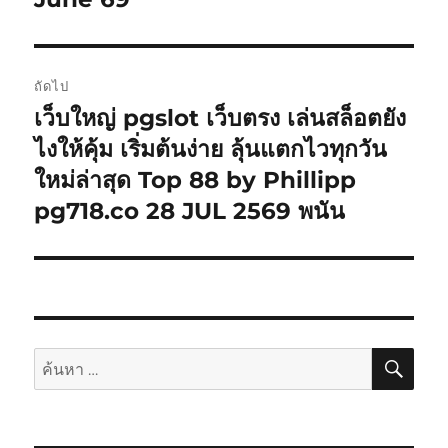
ถัดไป
เว็บใหญ่ pgslot เว็บตรง เล่นสล็อตยัง
เรื่อง
ต่อ
ไงให้คุ้ม เริ่มต้นง่าย ลุ้นแตกไวทุกวัน
ไป:
ใหม่ล่าสุด Top 88 by Phillipp
pg718.co 28 JUL 2569 พนัน
ค้นห
ค้นหา: