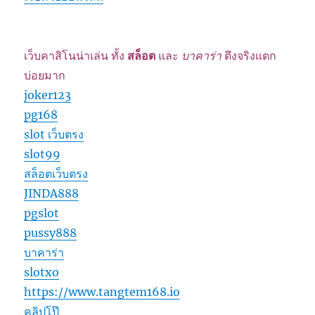
เว็บคาสิโนน่าเล่น ทั้ง
สล็อต
และ
บาคาร่า
ตึงจริงแตก
บ่อยมาก
joker123
pg168
slot เว็บตรง
slot99
สล็อตเว็บตรง
JINDA888
pgslot
pussy888
บาคาร่า
slotxo
https://www.tangtem168.io
คลิปโป๊