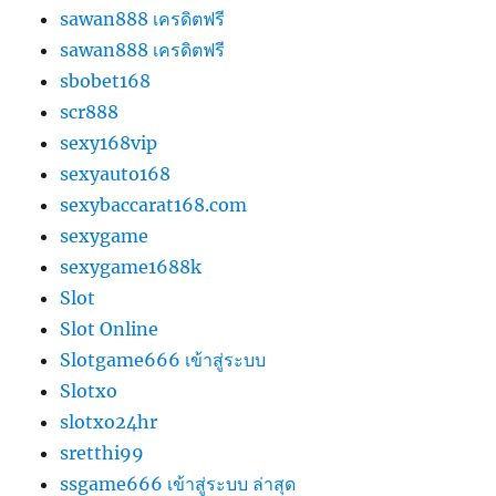
sawan888 เครดิตฟรี
sawan888 เครดิตฟรี
sbobet168
scr888
sexy168vip
sexyauto168
sexybaccarat168.com
sexygame
sexygame1688k
Slot
Slot Online
Slotgame666 เข้าสู่ระบบ
Slotxo
slotxo24hr
sretthi99
ssgame666 เข้าสู่ระบบ ล่าสุด