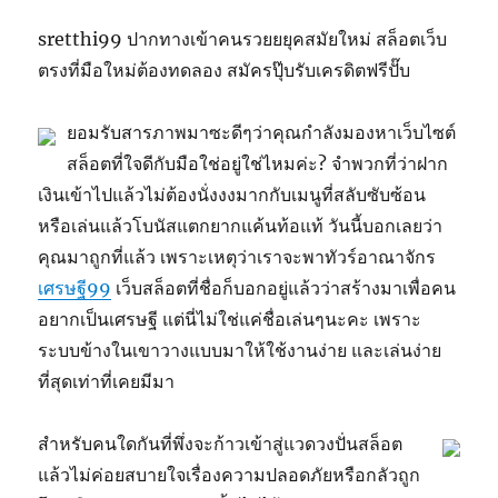
sretthi99 ปากทางเข้าคนรวยยยุคสมัยใหม่ สล็อตเว็บ
ตรงที่มือใหม่ต้องทดลอง สมัครปุ๊บรับเครดิตฟรีปั๊บ
ยอมรับสารภาพมาซะดีๆว่าคุณกำลังมองหาเว็บไซต์
สล็อตที่ใจดีกับมือใช่อยู่ใช่ไหมค่ะ? จำพวกที่ว่าฝาก
เงินเข้าไปแล้วไม่ต้องนั่งงงมากกับเมนูที่สลับซับซ้อน
หรือเล่นแล้วโบนัสแตกยากแค้นท้อแท้ วันนี้บอกเลยว่า
คุณมาถูกที่แล้ว เพราะเหตุว่าเราจะพาทัวร์อาณาจักร
เศรษฐี99
เว็บสล็อตที่ชื่อก็บอกอยู่แล้วว่าสร้างมาเพื่อคน
อยากเป็นเศรษฐี แต่นี่ไม่ใช่แค่ชื่อเล่นๆนะคะ เพราะ
ระบบข้างในเขาวางแบบมาให้ใช้งานง่าย และเล่นง่าย
ที่สุดเท่าที่เคยมีมา
สำหรับคนใดกันที่พึ่งจะก้าวเข้าสู่แวดวงปั่นสล็อต
แล้วไม่ค่อยสบายใจเรื่องความปลอดภัยหรือกลัวถูก