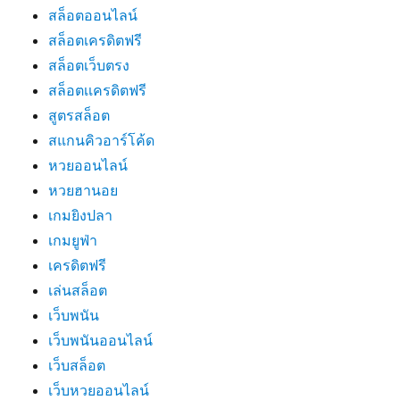
สล็อตออนไลน์
สล็อตเครดิตฟรี
สล็อตเว็บตรง
สล็อตเเครดิตฟรี
สูตรสล็อต
สแกนคิวอาร์โค้ด
หวยออนไลน์
หวยฮานอย
เกมยิงปลา
เกมยูฟ่า
เครดิตฟรี
เล่นสล็อต
เว็บพนัน
เว็บพนันออนไลน์
เว็บสล็อต
เว็บหวยออนไลน์