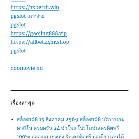
https://1xbetth.win
pgslot แตกง่าย
pgslot
https://gaojing888.vip
https://allbet24hr.shop
pgslot
doomovie hd
เรื่องล่าสุด
สล็อต168 15 สิงหาคม 2569 สล็อต168 บริการเกม
คาสิโน ครบครัน 24 ชั่วโมง โปรโมชั่นเครดิตฟรี
100% กล่องสุ่มเฮงเฮง รับเครดิตฟรี ยูสเดียว เล่นได้