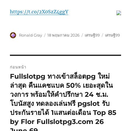
https://t.co/2X0SzZ4ggY
ผู้
เขียน
หมวด
ป้าย
Ronald Gray
18 พฤษภาคม 2026
เศรษฐี99
เศรษฐี99
เขียน
เมื่อ
หมู่
กำกับ
แนะแนว
ก่อนหน้า
เรื่อง
Fullslotpg ทางเข้าสล็อตpg ใหม่
เรื่อง
ก่อน
ล่าสุด คืนแคชแบค 50% เยอะสุดใน
หน้า:
วงการ พร้อมให้คำปรึกษา 24 ช.ม.
โบนัสสูง ทดลองเล่นฟรี pgslot รับ
ประกันรายได้ 1แสนต่อเดือน Top 85
by Flor Fullslotpg3.com 26
June 69