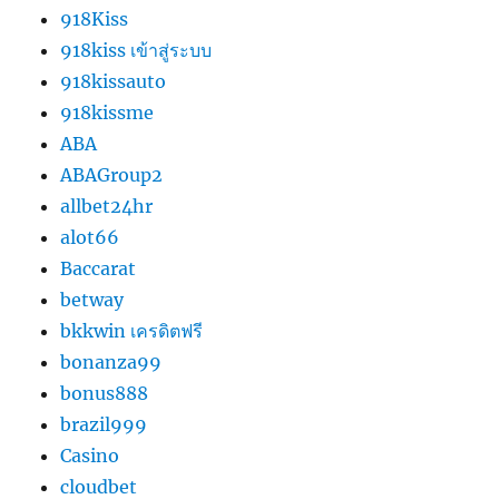
918Kiss
918kiss เข้าสู่ระบบ
918kissauto
918kissme
ABA
ABAGroup2
allbet24hr
alot66
Baccarat
betway
bkkwin เครดิตฟรี
bonanza99
bonus888
brazil999
Casino
cloudbet