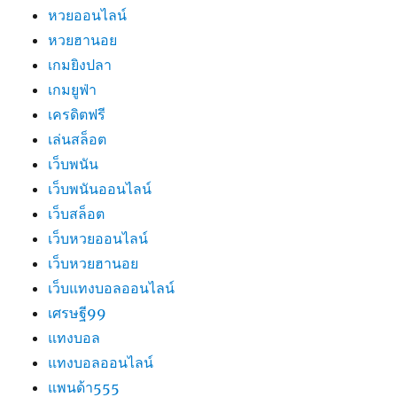
หวยออนไลน์
หวยฮานอย
เกมยิงปลา
เกมยูฟ่า
เครดิตฟรี
เล่นสล็อต
เว็บพนัน
เว็บพนันออนไลน์
เว็บสล็อต
เว็บหวยออนไลน์
เว็บหวยฮานอย
เว็บแทงบอลออนไลน์
เศรษฐี99
แทงบอล
แทงบอลออนไลน์
แพนด้า555