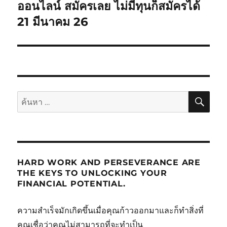
ออนไลน์ สมัครเลย ไม่มีทุนก็สมัครได้
21 มีนาคม 26
ค้นห
ค้นหา:
HARD WORK AND PERSEVERANCE ARE
THE KEYS TO UNLOCKING YOUR
FINANCIAL POTENTIAL.
ความสำเร็จมักเกิดขึ้นเมื่อคุณก้าวออกมาและก็ทำสิ่งที่
คุณเชื่อว่าคุณไม่สามารถที่จะทำเป็น