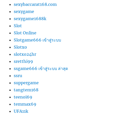
sexybaccarat168.com
sexygame
sexygame1688k
Slot
Slot Online
Slotgame666 เข้าสู่ระบบ
Slotxo
slotxo24hr
sretthi99
ssgame666 เข้าสู่ระบบ ล่าสุด
ssru
suppergame
tangtem168
teenoi69
temmax69
UFA11k