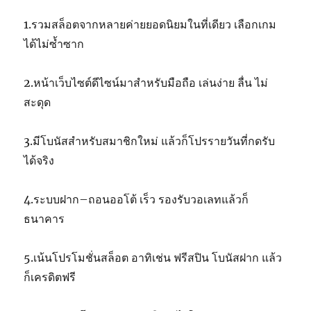
1.รวมสล็อตจากหลายค่ายยอดนิยมในที่เดียว เลือกเกม
ได้ไม่ซ้ำซาก
2.หน้าเว็บไซต์ดีไซน์มาสำหรับมือถือ เล่นง่าย ลื่น ไม่
สะดุด
3.มีโบนัสสำหรับสมาชิกใหม่ แล้วก็โปรรายวันที่กดรับ
ได้จริง
4.ระบบฝาก–ถอนออโต้ เร็ว รองรับวอเลทแล้วก็
ธนาคาร
5.เน้นโปรโมชั่นสล็อต อาทิเช่น ฟรีสปิน โบนัสฝาก แล้ว
ก็เครดิตฟรี