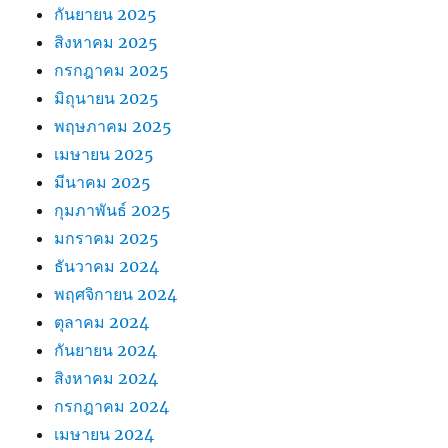
กันยายน 2025
สิงหาคม 2025
กรกฎาคม 2025
มิถุนายน 2025
พฤษภาคม 2025
เมษายน 2025
มีนาคม 2025
กุมภาพันธ์ 2025
มกราคม 2025
ธันวาคม 2024
พฤศจิกายน 2024
ตุลาคม 2024
กันยายน 2024
สิงหาคม 2024
กรกฎาคม 2024
เมษายน 2024