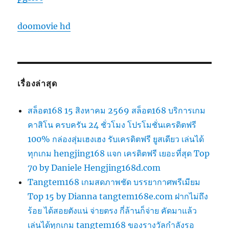
doomovie hd
เรื่องล่าสุด
สล็อต168 15 สิงหาคม 2569 สล็อต168 บริการเกม
คาสิโน ครบครัน 24 ชั่วโมง โปรโมชั่นเครดิตฟรี
100% กล่องสุ่มเฮงเฮง รับเครดิตฟรี ยูสเดียว เล่นได้
ทุกเกม hengjing168 แจก เครดิตฟรี เยอะที่สุด Top
70 by Daniele Hengjing168d.com
Tangtem168 เกมสดภาพชัด บรรยากาศพรีเมียม
Top 15 by Dianna tangtem168e.com ฝากไม่ถึง
ร้อย ได้สอยตังแน่ จ่ายตรง กี่ล้านก็จ่าย คัดมาแล้ว
เล่นได้ทุกเกม tangtem168 ของรางวัลกำลังรอ