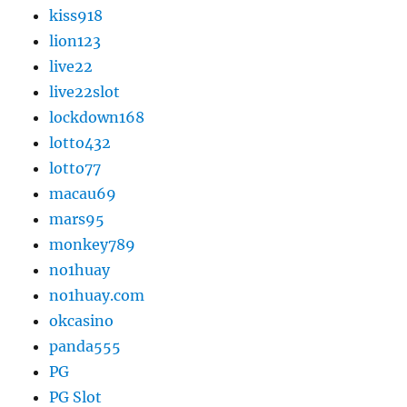
kiss918
lion123
live22
live22slot
lockdown168
lotto432
lotto77
macau69
mars95
monkey789
no1huay
no1huay.com
okcasino
panda555
PG
PG Slot