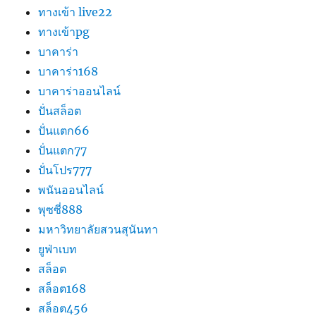
ทางเข้า live22
ทางเข้าpg
บาคาร่า
บาคาร่า168
บาคาร่าออนไลน์
ปั่นสล็อต
ปั่นแตก66
ปั่นแตก77
ปั่นโปร777
พนันออนไลน์
พุซซี่888
มหาวิทยาลัยสวนสุนันทา
ยูฟ่าเบท
สล็อต
สล็อต168
สล็อต456