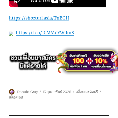
https://shorturl.asia/TnBGH
https://t.co/1CMM0YWRm8
ผู้
เขียน
หมวด
ป้าย
Ronald Gray
13 กุมภาพันธ์ 2026
สล็อตเครดิตฟรี
เขียน
เมื่อ
หมู่
กำกับ
สล็อต168