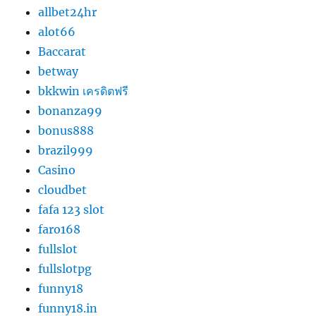
allbet24hr
alot66
Baccarat
betway
bkkwin เครดิตฟรี
bonanza99
bonus888
brazil999
Casino
cloudbet
fafa 123 slot
faro168
fullslot
fullslotpg
funny18
funny18.in