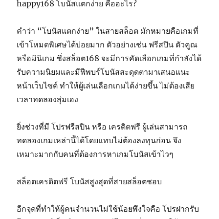
happy168 โบนัสแตกง่าย คืออะไร?
คำว่า “โบนัสแตกง่าย” ในสายสล็อต มักหมายคือเกมที่
เข้าโหมดพิเศษได้บ่อยมาก ตัวอย่างเช่น ฟรีสปิน ตัวคูณ
หรือมินิเกม ซึ่งสล็อต168 จะมีการคัดเลือกเกมที่กำลังได้
รับความนิยมและมีฟีพบร์โบนัสสะดุดตามาเสนอแนะ
หน้าเว็บไซต์ ทำให้ผู้เล่นเลือกเกมได้ง่ายขึ้น ไม่ต้องเสีย
เวลาทดลองสุ่มเอง
ยิ่งช่วงที่มี โปรฟรีสปิน หรือ เครดิตฟรี ผู้เล่นสามารถ
ทดลองเกมเหล่านี้ได้โดยแทบไม่ต้องลงทุนก่อน จึง
เหมาะมากกับคนที่ต้องการหาเกมโบนัสเข้าไวๆ
สล็อตเครดิตฟรี โบนัสสูงสุดที่สายสล็อตชอบ
อีกจุดที่ทำให้ผู้คนจำนวนไม่ใช้น้อยพึงใจคือ โปรฝากรับ