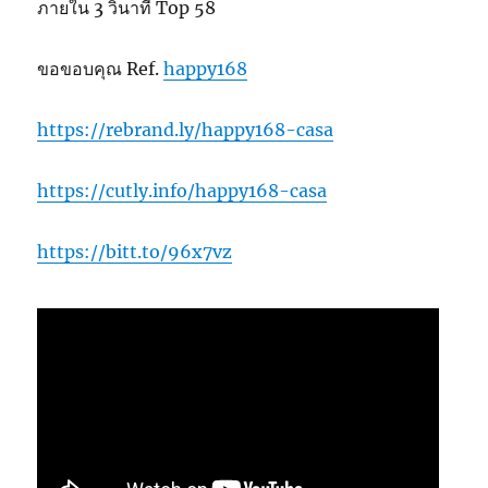
ภายใน 3 วินาที Top 58
ขอขอบคุณ Ref.
happy168
https://rebrand.ly/happy168-casa
https://cutly.info/happy168-casa
https://bitt.to/96x7vz