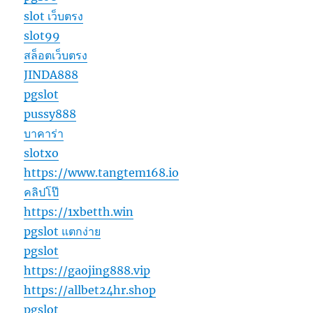
slot เว็บตรง
slot99
สล็อตเว็บตรง
JINDA888
pgslot
pussy888
บาคาร่า
slotxo
https://www.tangtem168.io
คลิปโป๊
https://1xbetth.win
pgslot แตกง่าย
pgslot
https://gaojing888.vip
https://allbet24hr.shop
pgslot