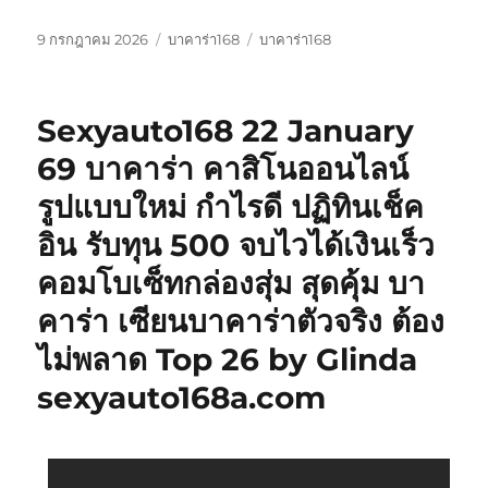
เขียน
หมวด
ป้าย
9 กรกฎาคม 2026
บาคาร่า168
บาคาร่า168
เมื่อ
หมู่
กำกับ
Sexyauto168 22 January
69 บาคาร่า คาสิโนออนไลน์
รูปแบบใหม่ กำไรดี ปฏิทินเช็ค
อิน รับทุน 500 จบไวได้เงินเร็ว
คอมโบเซ็ทกล่องสุ่ม สุดคุ้ม บา
คาร่า เซียนบาคาร่าตัวจริง ต้อง
ไม่พลาด Top 26 by Glinda
sexyauto168a.com