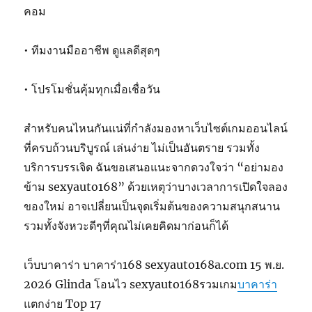
คอม
• ทีมงานมืออาชีพ ดูแลดีสุดๆ
• โปรโมชั่นคุ้มทุกเมื่อเชื่อวัน
สำหรับคนไหนกันแน่ที่กำลังมองหาเว็บไซต์เกมออนไลน์
ที่ครบถ้วนบริบูรณ์ เล่นง่าย ไม่เป็นอันตราย รวมทั้ง
บริการบรรเจิด ฉันขอเสนอแนะจากดวงใจว่า “อย่ามอง
ข้าม sexyauto168” ด้วยเหตุว่าบางเวลาการเปิดใจลอง
ของใหม่ อาจเปลี่ยนเป็นจุดเริ่มต้นของความสนุกสนาน
รวมทั้งจังหวะดีๆที่คุณไม่เคยคิดมาก่อนก็ได้
เว็บบาคาร่า บาคาร่า168 sexyauto168a.com 15 พ.ย.
2026 Glinda โอนไว sexyauto168รวมเกม
บาคาร่า
แตกง่าย Top 17