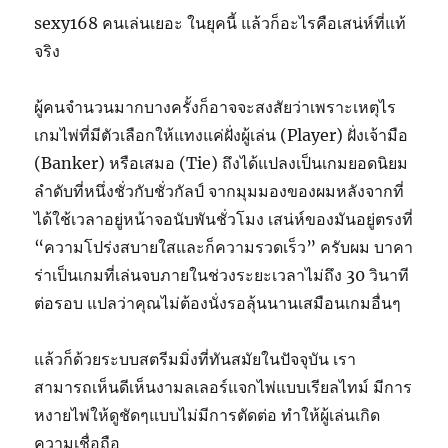
sexy168 คนเล่นเยอะ ในยุคนี้ แล้วก็อะไรคือเสน่ห์ที่แท้
จริง
ผู้คนจำนวนมากบางครั้งก็อาจจะสงสัยว่าเพราะเหตุไร
เกมไพ่ที่มีตัวเลือกให้แทงแค่ฝั่งผู้เล่น (Player) ฝั่งเจ้ามือ
(Banker) หรือเสมอ (Tie) ถึงได้แปลงเป็นเกมยอดนิยม
ลำดับที่หนึ่งชั่วกับชั่วกัลป์ จากมุมมองของผมหลังจากที่
ได้ใช้เวลาอยู่หน้าจอนับพันชั่วโมง เสน่ห์ของมันอยู่ตรงที่
“ความโปร่งสบายใสและก็ความรวดเร็ว” ครับผม บาคา
ร่าเป็นเกมที่เล่นจบภายในช่วงระยะเวลาไม่ถึง 30 วินาที
ต่อรอบ แปลว่าคุณไม่ต้องนั่งรอลุ้นนานเสมือนเกมอื่นๆ
แล้วก็ด้วยระบบสตรีมมิ่งที่ทันสมัยในปัจจุบัน เรา
สามารถเห็นดีเห็นงามลเลอร์แจกไพ่แบบเรียลไทม์ มีการ
หงายไพ่ให้ดูชัดๆแบบไม่มีการตัดต่อ ทำให้ผู้เล่นเกิด
ความเชื่อถือ