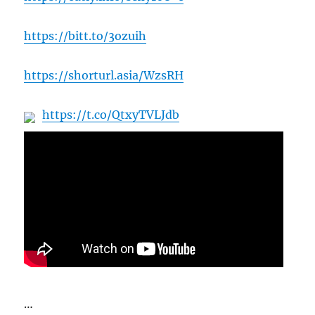
https://bitt.to/3ozuih
https://shorturl.asia/WzsRH
https://t.co/QtxyTVLJdb
…