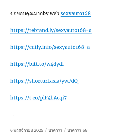
ขอขอบคุณมากby web
sexyauto168
https://rebrand.ly/sexyauto168-a
https://cutly.info/sexyauto168-a
https://bitt.to/w4dydl
https://shorturl.asia/ywFdQ
https://t.co/plF4bAcqi7
…
เขียน
หมวด
ป้าย
6 พฤศจิกายน 2025
บาคาร่า
บาคาร่า168