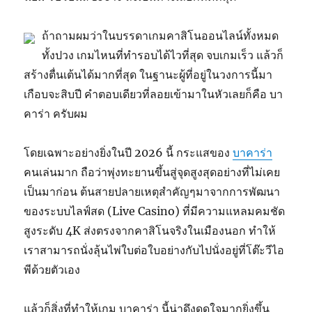
ถ้าถามผมว่าในบรรดาเกมคาสิโนออนไลน์ทั้งหมด
ทั้งปวง เกมไหนที่ทำรอบได้ไวที่สุด จบเกมเร็ว แล้วก็
สร้างตื่นเต้นได้มากที่สุด ในฐานะผู้ที่อยู่ในวงการนี้มา
เกือบจะสิบปี คำตอบเดียวที่ลอยเข้ามาในหัวเลยก็คือ บา
คาร่า ครับผม
โดยเฉพาะอย่างยิ่งในปี 2026 นี้ กระแสของ
บาคาร่า
คนเล่นมาก ถือว่าพุ่งทะยานขึ้นสู่จุดสูงสุดอย่างที่ไม่เคย
เป็นมาก่อน ต้นสายปลายเหตุสำคัญๆมาจากการพัฒนา
ของระบบไลฟ์สด (Live Casino) ที่มีความแหลมคมชัด
สูงระดับ 4K ส่งตรงจากคาสิโนจริงในเมืองนอก ทำให้
เราสามารถนั่งลุ้นไพ่ใบต่อใบอย่างกับไปนั่งอยู่ที่โต๊ะวีไอ
พีด้วยตัวเอง
แล้วก็สิ่งที่ทำให้เกม บาคาร่า นี้น่าดึงดูดใจมากยิ่งขึ้น