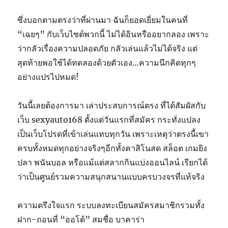
ซึ่งบอกตามตรงว่าที่ผ่านมา ฉันก็ยอดเยี่ยมในคนที่
“เฉยๆ” กับเว็บไซต์พวกนี้ ไม่ได้อินหรืออยากลอง เพราะ
ว่ากลัวเรื่องความปลอดภัย กลัวเล่นแล้วไม่ได้จริง แต่
สุดท้ายพอใช้ได้ทดลองด้วยตัวเอง…ความนึกคิดทุกๆ
อย่างแปรไปหมด!
วันนี้เลยต้องการมา เล่าประสบการณ์ตรง ที่ได้สัมผัสกับ
เว็บ sexyauto168 ตั้งแต่วันแรกที่สมัคร กระทั่งแปลง
เป็นเว็บโปรดที่เข้าเล่นแทบทุกวัน เพราะเหตุว่าตรงนี้เขา
ครบทั้งหมดทุกอย่างจริงๆอีกทั้งคาสิโนสด สล็อต เกมยิง
ปลา พนันบอล หรือแม้แต่สลากกินแบ่งออนไลน์ เรียกได้
ว่าเป็นศูนย์รวมความสนุกสนานแบบครบวงจรที่แท้จริง
ความตรึงใจแรก ระบบลงทะเบียนสมัครสมาชิกรวมทั้ง
ฝาก-ถอนที่ “ออโต้” สมชื่อ บาคาร่า