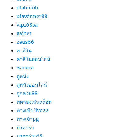
ufabomb
ufawinner88
vip168sa
yaibet
zeus66
คาสิโน
คาสิโนออนไลน์
ซอยเบท
ดูหนัง
ดูหนังออนไลน์
ถูกหวย88
ทดลองเล่นสล็อต
ทางเข้า live22
ทางเข้าpg
บาคาร่า
บาคาร่า168