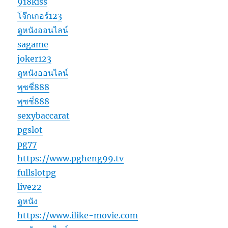
918kiss
โจ๊กเกอร์123
ดูหนังออนไลน์
sagame
joker123
ดูหนังออนไลน์
พุซซี่888
พุซซี่888
sexybaccarat
pgslot
pg77
https://www.pgheng99.tv
fullslotpg
live22
ดูหนัง
https://www.ilike-movie.com