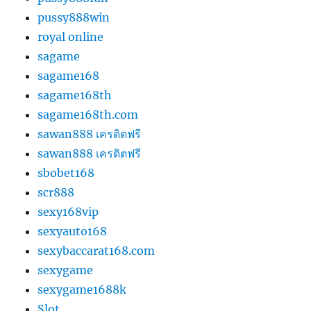
pussy888win
royal online
sagame
sagame168
sagame168th
sagame168th.com
sawan888 เครดิตฟรี
sawan888 เครดิตฟรี
sbobet168
scr888
sexy168vip
sexyauto168
sexybaccarat168.com
sexygame
sexygame1688k
Slot