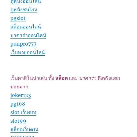
ดูหนังออนไลน์
ดูหนังชนโรง
pgslot
สล็อตออนไลน์
บาคาร่าออนไลน์
punpro777
เว็บหวยออนไลน์
เว็บคาสิโนน่าเล่น ทั้ง
สล็อต
และ
บาคาร่า
ตึงจริงแตก
บ่อยมาก
joker123
pg168
slot เว็บตรง
slot99
สล็อตเว็บตรง