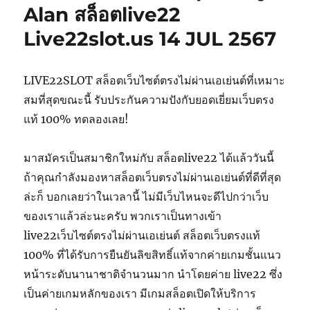
Alan สล็อตlive22
Live22slot.us 14 JUL 2567
LIVE22SLOT สล็อตเว็บไซต์ตรงไม่ผ่านเอเย่นต์ที่เหมาะ
สมที่สุดขณะนี้ รับประกันความปังกับยอดเยี่ยมเว็บตรง
แท้ 100% ทดลองเลย!
มาสมัครเป็นสมาชิกใหม่กับ สล็อตlive22 ได้แล้ววันนี้
ถ้าคุณกำลังมองหาสล็อตเว็บตรงไม่ผ่านเอเย่นต์ที่ดีที่สุด
ล่ะก็ บอกเลยว่าในเวลานี้ ไม่มีเว็บไหนจะดีไปกว่าเว็บ
ของเราแล้วล่ะนะครับ พวกเราเป็นทางเข้า
live22เว็บไซต์ตรงไม่ผ่านเอเย่นต์ สล็อตเว็บตรงแท้
100% ที่ได้รับการยืนยันลิขสิทธิ์แท้จากค่ายเกมชั้นแนว
หน้าระดับนานาชาติจำนวนมาก นำโดยค่าย live22 ซึ่ง
เป็นค่ายเกมหลักของเรา มีเกมสล็อตเปิดให้บริการ