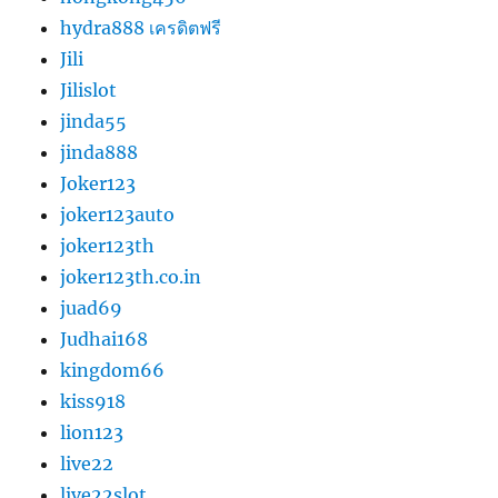
hydra888 เครดิตฟรี
Jili
Jilislot
jinda55
jinda888
Joker123
joker123auto
joker123th
joker123th.co.in
juad69
Judhai168
kingdom66
kiss918
lion123
live22
live22slot