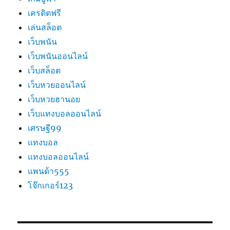
เครดิตฟรี
เล่นสล็อต
เว็บพนัน
เว็บพนันออนไลน์
เว็บสล็อต
เว็บหวยออนไลน์
เว็บหวยฮานอย
เว็บแทงบอลออนไลน์
เศรษฐี99
แทงบอล
แทงบอลออนไลน์
แพนด้า555
โจ๊กเกอร์123