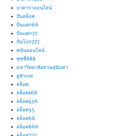
บาคาร่าออนไลน์
ปั่นสล็อต
ปั่นแตก66
ปั่นแตก77
ปั่นโปร777
พนันออนไลน์
พุซซี่888
มหาวิทยาลัยสวนสุนันทา
ยูฟ่าเบท
สล็อต
สล็อต168
สล็อต456
สล็อต55
สล็อต66
สล็อต666
สล็อต777