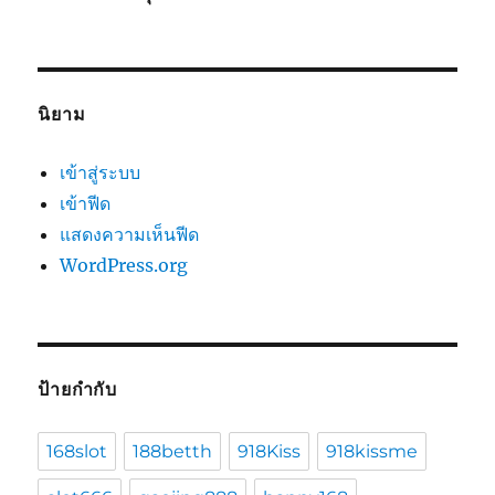
นิยาม
เข้าสู่ระบบ
เข้าฟีด
แสดงความเห็นฟีด
WordPress.org
ป้ายกำกับ
168slot
188betth
918Kiss
918kissme