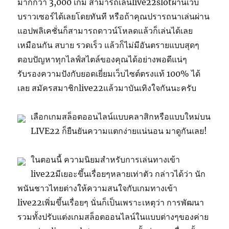
มากกว่า 3,000 เกม สามารถเล่นlive22slotผ่านเว็บ
บราวเซอร์ได้เลยโดยทันที หรือถ้าคุณปรารถนาเล่นผ่าน
แอปพลิเคชั่นก็สามารถดาวน์โหลดแล้วก็เล่นได้เลย
เหมือนกัน สบาย รวดเร็ว แล้วก็ไม่มีอันตรายแบบสุดๆ
ตอบปัญหาทุกไลฟ์สไตล์ของคุณได้อย่างพอดีแน่ๆ
รับรองความปังกับยอดเยี่ยมเว็บไซต์ตรงแท้ 100% ได้
เลย สมัครสมาชิกlive22แล้วมาบันเทิงใจกันนะครับ
เลือกเกมสล็อตออนไลน์แบบคลาสิกหรือแบบใหม่บน
LIVE22 ก็ยืนยันความแตกง่ายแน่นอน มาดูกันเลย!
ในตอนนี้ ความนิยมสำหรับการเล่นทางเข้า
live22มีเยอะขึ้นเรื่อยๆหลายเท่าตัว กล่าวได้ว่า นัก
พนันชาวไทยต่างให้ความสนใจกับเกมทางเข้า
live22เพิ่มขึ้นเรื่อยๆ นั่นก็เป็นเพราะเหตุว่า การพัฒนา
รวมทั้งปรับแต่งเกมสล็อตออนไลน์ในแบบต่างๆของค่าย