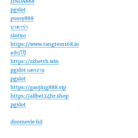
JINDA888
pgslot
pussy888
บาคาร่า
slotxo
https://www.tangtem168.io
คลิปโป๊
https://1xbetth.win
pgslot แตกง่าย
pgslot
https://gaojing888.vip
https://allbet24hr.shop
pgslot
doomovie hd