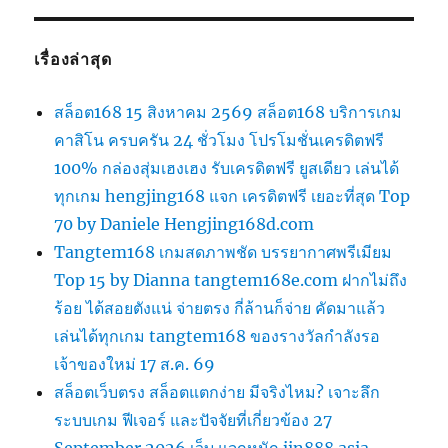
เรื่องล่าสุด
สล็อต168 15 สิงหาคม 2569 สล็อต168 บริการเกม
คาสิโน ครบครัน 24 ชั่วโมง โปรโมชั่นเครดิตฟรี
100% กล่องสุ่มเฮงเฮง รับเครดิตฟรี ยูสเดียว เล่นได้
ทุกเกม hengjing168 แจก เครดิตฟรี เยอะที่สุด Top
70 by Daniele Hengjing168d.com
Tangtem168 เกมสดภาพชัด บรรยากาศพรีเมียม
Top 15 by Dianna tangtem168e.com ฝากไม่ถึง
ร้อย ได้สอยตังแน่ จ่ายตรง กี่ล้านก็จ่าย คัดมาแล้ว
เล่นได้ทุกเกม tangtem168 ของรางวัลกำลังรอ
เจ้าของใหม่ 17 ส.ค. 69
สล็อตเว็บตรง สล็อตแตกง่าย มีจริงไหม? เจาะลึก
ระบบเกม ฟีเจอร์ และปัจจัยที่เกี่ยวข้อง 27