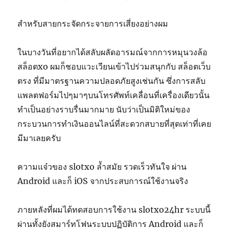
สำหรับสายกระจัดกระจายการเสี่ยงอย่างผม
ในบางวันที่อยากได้สลับผลัดอารมณ์จากการหมุนวงล้อ
สล็อตxo ผมก็ชอบแวะเวียนเข้าไปร่วมสนุกกับ สล็อตเว็บ
ตรง ที่มีมาตรฐานความปลอดภัยสูงเช่นกัน ซึ่งการสลับ
แพลตฟอร์มไปๆมาๆบนโทรศัพท์เคลื่อนที่เครื่องเดียวนั้น
ทำเป็นอย่างราบรื่นมากมาย นับว่าเป็นมิติใหม่ของ
กระบวนการทำเงินออนไลน์ที่สะดวกสบายที่สุดเท่าที่เคย
มีมาเลยครับ
ความแจ๋วของ slotxo ล้ำสมัย รวดเร็วทันใจ ผ่าน
Android และก็ iOS จากประสบการณ์ใช้งานจริง
ภายหลังที่ผมได้ทดสอบการใช้งาน slotxo24hr ระบบนี้
ผ่านทั้งยังสมาร์ทโฟนระบบปฏิบัติการ Android และก็