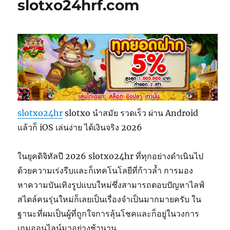
slotxo24hrf.com
slotxo24hr
slotxo นำสมัย รวดเร็ว ผ่าน Android
แล้วก็ iOS เล่นง่าย ได้เงินจริง 2026
ในยุคดิจิทัลปี 2026 slotxo24hr ที่ทุกอย่างดำเนินไป
ด้วยความเร่งรีบและก็เทคโนโลยีที่ก้าวล้ำ การมอง
หาความบันเทิงรูปแบบใหม่ซึ่งสามารถตอบปัญหาไลฟ์
สไตล์คนรุ่นใหม่ก็เลยเป็นเรื่องจำเป็นมากมายครับ ใน
ฐานะที่ผมเป็นผู้ที่ถูกใจการลุ้นโชคและก็อยู่ในวงการ
เกมออนไลน์มาอย่างช้านาน