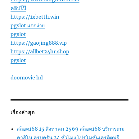
คลิปโป๊
https://1xbetth.win
pgslot แตกง่าย
pgslot
https://gaojing888.vip
https://allbet24hr.shop
pgslot
doomovie hd
เรื่องล่าสุด
สล็อต168 15 สิงหาคม 2569 สล็อต168 บริการเกม
คาสิโน ครบครัน 24 ชั่วโมง โปรโมชั่นเครดิตฟรี