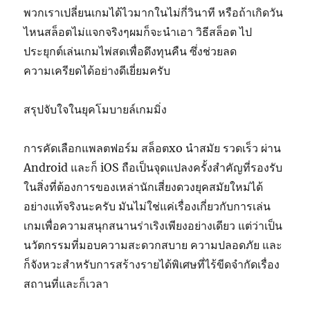
พวกเราเปลี่ยนเกมได้ไวมากในไม่กี่วินาที หรือถ้าเกิดวัน
ไหนสล็อตไม่แจกจริงๆผมก็จะนำเอา วิธีสล็อต ไป
ประยุกต์เล่นเกมไพ่สดเพื่อดึงทุนคืน ซึ่งช่วยลด
ความเครียดได้อย่างดีเยี่ยมครับ
สรุปจับใจในยุคโมบายล์เกมมิ่ง
การคัดเลือกแพลตฟอร์ม สล็อตxo นำสมัย รวดเร็ว ผ่าน
Android และก็ iOS ถือเป็นจุดแปลงครั้งสำคัญที่รองรับ
ในสิ่งที่ต้องการของเหล่านักเสี่ยงดวงยุคสมัยใหม่ได้
อย่างแท้จริงนะครับ มันไม่ใช่แค่เรื่องเกี่ยวกับการเล่น
เกมเพื่อความสนุกสนานร่าเริงเพียงอย่างเดียว แต่ว่าเป็น
นวัตกรรมที่มอบความสะดวกสบาย ความปลอดภัย และ
ก็จังหวะสำหรับการสร้างรายได้พิเศษที่ไร้ขีดจำกัดเรื่อง
สถานที่และก็เวลา