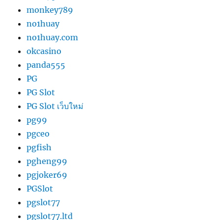
monkey789
no1huay
no1huay.com
okcasino
panda555
PG
PG Slot
PG Slot เว็บใหม่
pg99
pgceo
pgfish
pgheng99
pgjoker69
PGSlot
pgslot77
pgslot77.ltd