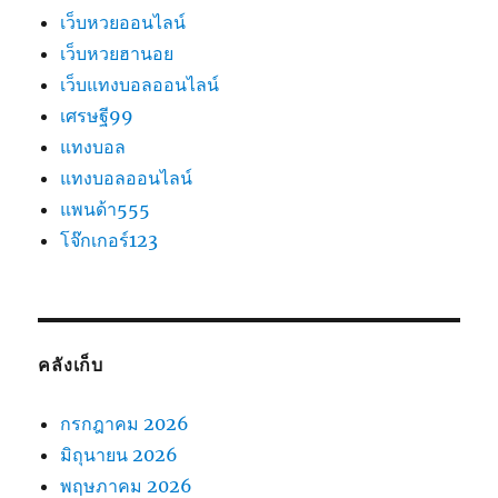
เว็บหวยออนไลน์
เว็บหวยฮานอย
เว็บแทงบอลออนไลน์
เศรษฐี99
แทงบอล
แทงบอลออนไลน์
แพนด้า555
โจ๊กเกอร์123
คลังเก็บ
กรกฎาคม 2026
มิถุนายน 2026
พฤษภาคม 2026