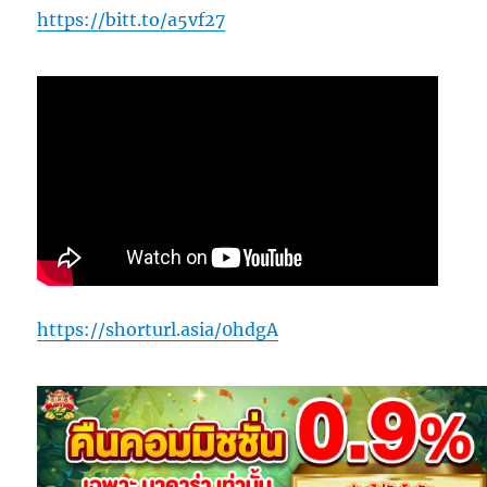
https://bitt.to/a5vf27
https://shorturl.asia/0hdgA