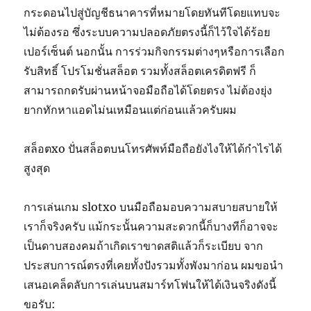
กระดอนไปสู่บัญชีธนาคารที่หมายโดยทันทีโดยแทบจะ
ไม่ต้องรอ ซึ่งระบบความปลอดภัยตรงนี้ก็ไว้ใจได้ร้อย
เปอร์เซ็นต์ นอกนั้น การร่วมกิจกรรมต่างๆหรือการเลือก
รับสิทธิ์ โปรโมชั่นสล็อต รวมทั้งสล็อตเครดิตฟรี ก็
สามารถกดรับผ่านหน้าจอมือถือได้โดยตรง ไม่ต้องยุ่ง
ยากทักหาแอดไม่นเหมือนแต่ก่อนแล้วครับผม
สล็อตxo ปั่นสล็อตบนโทรศัพท์มือถือยังไงให้ได้กำไรได้
สูงสุด
การเล่นเกม slotxo บนมือถือมอบความสบายสบายให้
เราก็จริงครับ แม้กระนั้นความสะดวกนี้ก็บางทีก็อาจจะ
เป็นดาบสองคมถ้าเกิดเราขาดสติแล้วก็ระเบียบ จาก
ประสบการณ์ตรงที่เคยทั้งปังรวมทั้งพังมาก่อน ผมขอนำ
เสนอเคล็ดลับการเล่นบนสมาร์ทโฟนให้ได้เงินจริงดังนี้
ขอรับ: