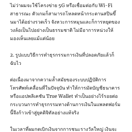
ไม่ว่าผมจะใช้โครงข่าย 5G หรือเชื่อมต่อกับ Wi-Fi
สาธารณะ ตัวเกมก็สามารถโหลดหน้ากระดานสปินขึ้
นมาได้อย่างรวดเร็ว จังหวะการหมุนและก็การหยุดของ
วงล้อเป็นไปอย่างเป็นธรรมชาติ ไม่มีอาการหน่วงให้
มองเห็นเลยแม้แต่น้อย
2. รูปแบบวิธีการทำธุรกรรมการเงินที่ปลอดภัยแล้วก็
ฉับไว
ต่อเนื่องมาจากความล้ำสมัยของระบบปฏิบัติการ
โทรศัพท์เคลื่อนที่ในปัจจุบัน ทำให้การมัดบัญชีธนาคาร
หรือแอปพลิเคชัน True Wallet ทำเป็นอย่างไร้รอยต่อ
กระบวนการทำธุรกรรมทางด้านการเงินในแพลตฟอร์ม
นี้จึงก้าวเข้าสู่ยุคดิจิทัลอย่างแท้จริง
ในเวลาที่ผมกดเบิกเงินจากการชนะรางวัลใหญ่ เงินจะ