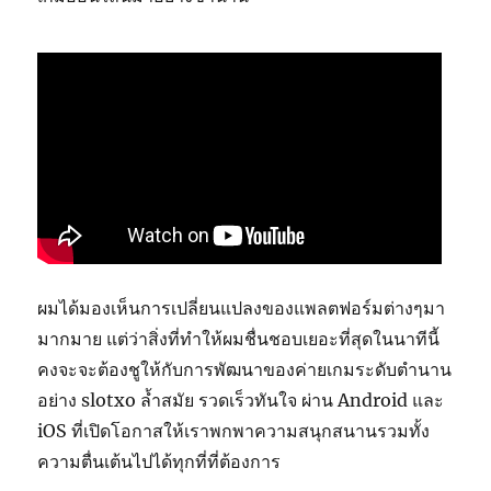
ผมได้มองเห็นการเปลี่ยนแปลงของแพลตฟอร์มต่างๆมา
มากมาย แต่ว่าสิ่งที่ทำให้ผมชื่นชอบเยอะที่สุดในนาทีนี้
คงจะจะต้องชูให้กับการพัฒนาของค่ายเกมระดับตำนาน
อย่าง slotxo ล้ำสมัย รวดเร็วทันใจ ผ่าน Android และ
iOS ที่เปิดโอกาสให้เราพกพาความสนุกสนานรวมทั้ง
ความตื่นเต้นไปได้ทุกที่ที่ต้องการ