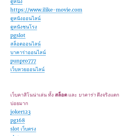
ดูหนัง
https://www.ilike-movie.com
ดูหนังออนไลน์
ดูหนังชนโรง
pgslot
สล็อตออนไลน์
บาคาร่าออนไลน์
punpro777
เว็บหวยออนไลน์
เว็บคาสิโนน่าเล่น ทั้ง
สล็อต
และ
บาคาร่า
ตึงจริงแตก
บ่อยมาก
joker123
pg168
slot เว็บตรง