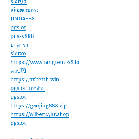
slot99
สล็อตเว็บตรง
JINDA888
pgslot
pussy888
บาคาร่า
slotxo
https://www.tangtem168.io
คลิปโป๊
https://1xbetth.win
pgslot แตกง่าย
pgslot
https://gaojing888.vip
https://allbet24hr.shop
pgslot