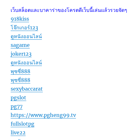
เว็บสล็อตและบาคาร่าของโครตดีเว็บนี้เล่นแล้วรวยจัดๆ
918kiss
โจ๊กเกอร์123
ดูหนังออนไลน์
sagame
joker123
ดูหนังออนไลน์
พุซซี่888
พุซซี่888
sexybaccarat
pgslot
pg77
https://www.pgheng99.tv
fullslotpg
live22