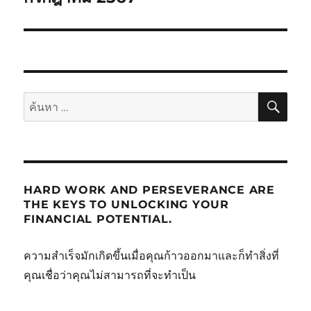
ค้นห
ค้นหา:
HARD WORK AND PERSEVERANCE ARE
THE KEYS TO UNLOCKING YOUR
FINANCIAL POTENTIAL.
ความสำเร็จมักเกิดขึ้นเมื่อคุณก้าวออกมาและก็ทำสิ่งที่
คุณเชื่อว่าคุณไม่สามารถที่จะทำเป็น