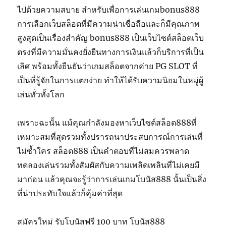
ไปด้วยความสบาย สำหรับเพื่อการเล่นเกมbonus888
การเลือกเว็บสล็อตที่มีความน่าเชื่อถือและก็มีคุณภาพ
สูงสุดเป็นเรื่องสำคัญ bonus888 เป็นเว็บไซต์สล็อตเว็บ
ตรงที่มีความมั่นคงยั่งยืนทางการเงินแล้วก็บริการที่เป็น
เลิศ พร้อมทั้งยืนยันว่าเกมสล็อตจากค่าย PG SLOT ที่
เป็นที่รู้จักในการแตกง่าย ทำให้ได้รับความนิยมในหมู่ผู้
เล่นทั่วทั้งโลก
เพราะฉะนั้น แม้คุณกำลังมองหาเว็บไซต์สล็อต888ที่
เหมาะสมที่สุดรวมทั้งปรารถนาประสบการณ์การเล่นที่
ไม่ซ้ำใคร สล็อต888 เป็นคำตอบที่ไม่สมควรพลาด
ทดลองเล่นรวมทั้งสัมผัสกับความเพลิดเพลินที่ไม่เคยมี
มาก่อน แล้วคุณจะรู้ว่าการเล่นเกมโบนัส888 นั้นเป็นสิ่ง
ที่น่าประทับใจแล้วก็คุ้มค่าที่สุด
สมัครใหม่ รับโบนัสฟรี 100 บาท โบนัส888