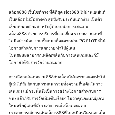
สล็อต888 เว็บไซต์ตรง ที่ดีที่สุด slot888 ไม่ผ่านเอเย่นต์
เว็บสล็อตไม่มีอย่างต่ำ สุดปังรับประกันแตกง่าย เป็นตัว
เลือกที่ยอดเยี่ยมสำหรับผู้ที่ชอบพอการเล่นเกม
สล็อต888 ด้วยการบริการที่ยอดเยี่ยม ระบบฝากถอนที่
ไม่มีอย่างน้อย รวมทั้งเกมสล็อตจากค่าย PG SLOT ที่ได้
โอกาสสำหรับการแตกง่าย ทำให้ผู้เล่น
โบนัส888สามารถเพลิดเพลินกับการเล่นเกมและก็มี
โอกาสได้รับรางวัลจำนวนมาก
การเลือกเล่นเกมslot888กับสล็อตไม่เฉพาะแต่จะทำให้
ผู้เล่นได้สัมผัสกับความสนุกรวมทั้งความตื่นเต้นในการ
เล่นเกม แม้กระนั้นยังเป็นการสร้างโอกาสสำหรับการ
ชนะแล้วก็รับรางวัลเพิ่มขึ้นเรื่อยๆ ไม่ว่าคุณจะเป็นผู้เล่น
ใหม่หรือผู้เล่นที่มีประสบการณ์ สล็อตจะมอบ
ประสบการณ์การเล่นสล็อต888ที่ไม่เหมือนใครและเต็ม