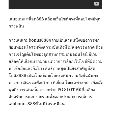
เสนอแนะ สล็อต888 สล็อตเว็บไซต์ตรงที่ตอบโจทย์ทุก
การพนัน
การเล่นเกมbonus888กลายเป็นส่วนหนึ่งของการพัก
ผ่อนหย่อนใจรวมทั้งความบันเทิงที่ไม่สมควรพลาด ด้วย
การเจริญเติบโตของอุตสาหกรรมเกมออนไลน์ มีเว็บ
สล็อตให้เลือกมากมาย แต่ว่าการเลือกเว็บไซต์ที่มีความ
น่าเชื่อถือแล้วก็มีประสิทธิภาพสูงเป็นสิ่งสำคัญที่สุด
โบนัส888 เป็นเว็บสล็อตเว็บตรงที่มีความยั่งยืนมั่นคง
ทางการเงินรวมทั้งบริการที่เยี่ยม โดยเฉพาะอย่างยิ่งเมื่อ
พูดถึงการเล่นสล็อตจากค่าย PG SLOT ที่มีชื่อเสียง
สำหรับการแตกง่ายรวมทั้งมอบประสบการณ์การ
เล่นbonus888ที่ไม่มีใครเหมือน