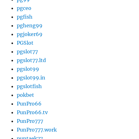
pgceo
pgfish
pgheng99
pgjoker69
PGSlot
pgslot77
pgslot77.ltd
pgslot99
pgslot99.in
pgslotfish
pokbet
PunPro66
PunPro66.tv
PunPro777
PunPro777.work
puntaek77