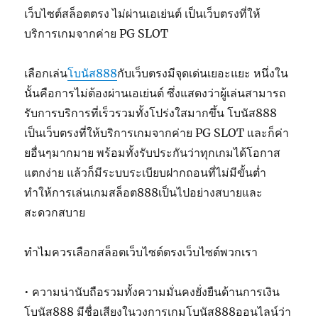
เว็บไซต์สล็อตตรง ไม่ผ่านเอเย่นต์ เป็นเว็บตรงที่ให้
บริการเกมจากค่าย PG SLOT
เลือกเล่น
โบนัส888
กับเว็บตรงมีจุดเด่นเยอะแยะ หนึ่งใน
นั้นคือการไม่ต้องผ่านเอเย่นต์ ซึ่งแสดงว่าผู้เล่นสามารถ
รับการบริการที่เร็วรวมทั้งโปร่งใสมากขึ้น โบนัส888
เป็นเว็บตรงที่ให้บริการเกมจากค่าย PG SLOT และก็ค่า
ยอื่นๆมากมาย พร้อมทั้งรับประกันว่าทุกเกมได้โอกาส
แตกง่าย แล้วก็มีระบบระเบียบฝากถอนที่ไม่มีขั้นต่ำ
ทำให้การเล่นเกมสล็อต888เป็นไปอย่างสบายและ
สะดวกสบาย
ทำไมควรเลือกสล็อตเว็บไซต์ตรงเว็บไซต์พวกเรา
• ความน่านับถือรวมทั้งความมั่นคงยั่งยืนด้านการเงิน
โบนัส888 มีชื่อเสียงในวงการเกมโบนัส888ออนไลน์ว่า