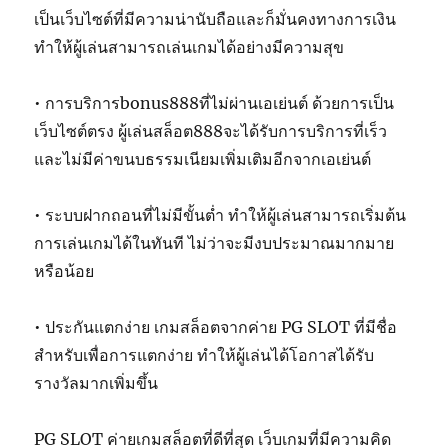
เป็นเว็บไซต์ที่มีความน่านับถือและก็มั่นคงทางการเงิน
ทำให้ผู้เล่นสามารถเล่นเกมได้อย่างมีความสุข
• การบริการbonus888ที่ไม่ผ่านเอเย่นต์ ด้วยการเป็น
เว็บไซต์ตรง ผู้เล่นสล็อต888จะได้รับการบริการที่เร็ว
และไม่มีค่าขนบธรรมเนียมเพิ่มเติมอีกจากเอเย่นต์
• ระบบฝากถอนที่ไม่มีขั้นต่ำ ทำให้ผู้เล่นสามารถเริ่มต้น
การเล่นเกมได้ในทันที ไม่ว่าจะมีงบประมาณมากมาย
หรือน้อย
• ประกันแตกง่าย เกมสล็อตจากค่าย PG SLOT ที่มีชื่อ
สำหรับเพื่อการแตกง่าย ทำให้ผู้เล่นได้โอกาสได้รับ
รางวัลมากเพิ่มขึ้น
PG SLOT ค่ายเกมสล็อตที่ดีที่สุด เว็บเกมที่มีความคิด