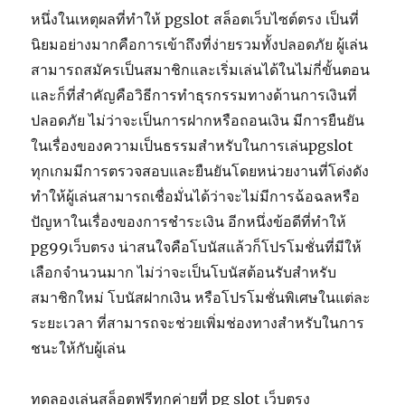
หนึ่งในเหตุผลที่ทำให้ pgslot สล็อตเว็บไซต์ตรง เป็นที่
นิยมอย่างมากคือการเข้าถึงที่ง่ายรวมทั้งปลอดภัย ผู้เล่น
สามารถสมัครเป็นสมาชิกและเริ่มเล่นได้ในไม่กี่ขั้นตอน
และก็ที่สำคัญคือวิธีการทำธุรกรรมทางด้านการเงินที่
ปลอดภัย ไม่ว่าจะเป็นการฝากหรือถอนเงิน มีการยืนยัน
ในเรื่องของความเป็นธรรมสำหรับในการเล่นpgslot
ทุกเกมมีการตรวจสอบและยืนยันโดยหน่วยงานที่โด่งดัง
ทำให้ผู้เล่นสามารถเชื่อมั่นได้ว่าจะไม่มีการฉ้อฉลหรือ
ปัญหาในเรื่องของการชำระเงิน อีกหนึ่งข้อดีที่ทำให้
pg99เว็บตรง น่าสนใจคือโบนัสแล้วก็โปรโมชั่นที่มีให้
เลือกจำนวนมาก ไม่ว่าจะเป็นโบนัสต้อนรับสำหรับ
สมาชิกใหม่ โบนัสฝากเงิน หรือโปรโมชั่นพิเศษในแต่ละ
ระยะเวลา ที่สามารถจะช่วยเพิ่มช่องทางสำหรับในการ
ชนะให้กับผู้เล่น
ทดลองเล่นสล็อตฟรีทุกค่ายที่ pg slot เว็บตรง