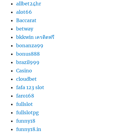
allbet24hr
alot66
Baccarat
betway
bkkwin เครดิตฟรี
bonanza99
bonus888
brazil999
Casino
cloudbet
fafa 123 slot
faro168
fullslot
fullslotpg
funny18
funny18.in