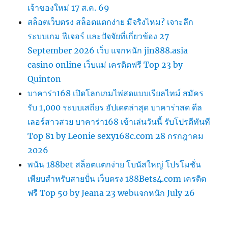
เจ้าของใหม่ 17 ส.ค. 69
สล็อตเว็บตรง สล็อตแตกง่าย มีจริงไหม? เจาะลึก
ระบบเกม ฟีเจอร์ และปัจจัยที่เกี่ยวข้อง 27
September 2026 เว็บ แจกหนัก jin888.asia
casino online เว็บแม่ เครดิตฟรี Top 23 by
Quinton
บาคาร่า168 เปิดโลกเกมไพ่สดแบบเรียลไทม์ สมัคร
รับ 1,000 ระบบเสถียร อัปเดตล่าสุด บาคาร่าสด ดีล
เลอร์สาวสวย บาคาร่า168 เข้าเล่นวันนี้ รับโปรดีทันที
Top 81 by Leonie sexy168c.com 28 กรกฎาคม
2026
พนัน 188bet สล็อตแตกง่าย โบนัสใหญ่ โปรโมชั่น
เพียบสำหรับสายปั่น เว็บตรง 188Bets4.com เครดิต
ฟรี Top 50 by Jeana 23 webแจกหนัก July 26