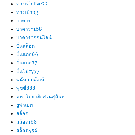
ทางเข้า live22
ทางเข้าpg
บาคาร่า
บาคาร่า168
บาคาร่าออนไลน์
ปั่นสล็อต
ปั่นแตก66
ปั่นแตก77
ปั่นโปร777
พนันออนไลน์
พุซซี่888
มหาวิทยาลัยสวนสุนันทา
ยูฟ่าเบท
สล็อต
สล็อต168
สล็อต456