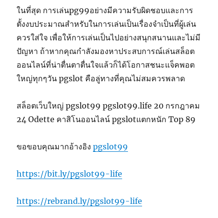
ในที่สุด การเล่นpg99อย่างมีความรับผิดชอบและการ
ตั้งงบประมาณสำหรับในการเล่นเป็นเรื่องจำเป็นที่ผู้เล่น
ควรใส่ใจ เพื่อให้การเล่นเป็นไปอย่างสนุกสนานและไม่มี
ปัญหา ถ้าหากคุณกำลังมองหาประสบการณ์เล่นสล็อต
ออนไลน์ที่น่าตื่นตาตื่นใจแล้วก็ได้โอกาสชนะแจ็คพอต
ใหญ่ทุกๆวัน pgslot คือลู่ทางที่คุณไม่สมควรพลาด
สล็อตเว็บใหญ่ pgslot99 pgslot99.life 20 กรกฎาคม
24 Odette คาสิโนออนไลน์ pgslotแตกหนัก Top 89
ขอขอบคุณมากอ้างอิง
pgslot99
https://bit.ly/pgslot99-life
https://rebrand.ly/pgslot99-life