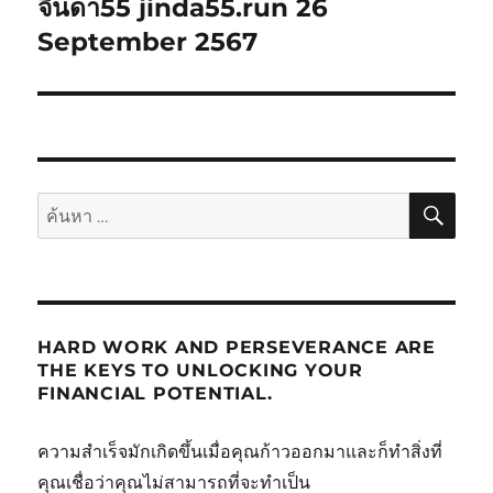
จินดา55 jinda55.run 26
September 2567
ค้นห
ค้นหา:
HARD WORK AND PERSEVERANCE ARE
THE KEYS TO UNLOCKING YOUR
FINANCIAL POTENTIAL.
ความสำเร็จมักเกิดขึ้นเมื่อคุณก้าวออกมาและก็ทำสิ่งที่
คุณเชื่อว่าคุณไม่สามารถที่จะทำเป็น