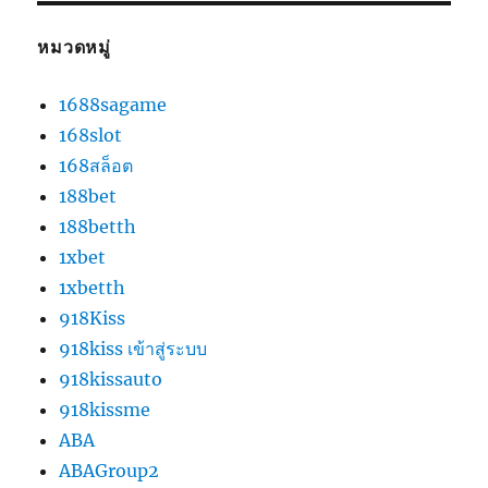
หมวดหมู่
1688sagame
168slot
168สล็อต
188bet
188betth
1xbet
1xbetth
918Kiss
918kiss เข้าสู่ระบบ
918kissauto
918kissme
ABA
ABAGroup2