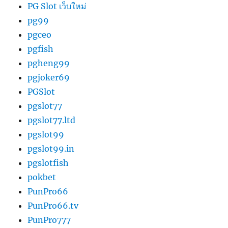
PG Slot เว็บใหม่
pg99
pgceo
pgfish
pgheng99
pgjoker69
PGSlot
pgslot77
pgslot77.ltd
pgslot99
pgslot99.in
pgslotfish
pokbet
PunPro66
PunPro66.tv
PunPro777