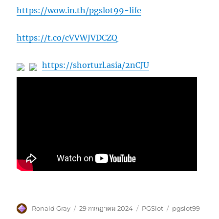
https://wow.in.th/pgslot99-life
https://t.co/cVVWJVDCZQ
https://shorturl.asia/2nCJU
ผู้
เขียน
หมวด
ป้าย
Ronald Gray
29 กรกฎาคม 2024
PGSlot
pgslot99
เขียน
เมื่อ
หมู่
กำกับ