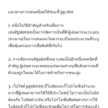
แนวทางการเล่นสล็อตให้ชนะที่ pg slot
1. หนึ่งในวิธีสำคัญสำหรับเพื่อการ
เล่นPgslot99เป็นการจัดการเงินที่ดี ผู้เล่นควรจะระบุงบ
ประมาณในการเล่นและไม่ควรจะเกินงบประมาณที่ระบุ
เพื่อคุ้มครองการเสียตังค์ที่เกินไป
2. การเลือกเกมPgslotที่เหมาะสมเป็นอีกหนึ่งเทคนิคที่
สำคัญ ผู้เล่นควรจะทดสอบเล่นเกมต่างๆเพื่อค้นหาเกมที่
ตัวเองถูกใจและได้โอกาสสำหรับการชนะสูง
3. เว็บไซต์ pgslot99 มีโบนัสและก็โปรโมชั่นจำนวน
มากที่ผู้เล่นสามารถใช้ให้มีประโยชน์ ไม่ว่าจะเป็นโบนัส
ต้อนรับ โบนัสฝากเงิน หรือโปรโมชั่นพิเศษต่างๆการใช้
โบนัสแล้วก็โปรโมชั่นจะช่วยเพิ่มโอกาสในการชนะแล้ว