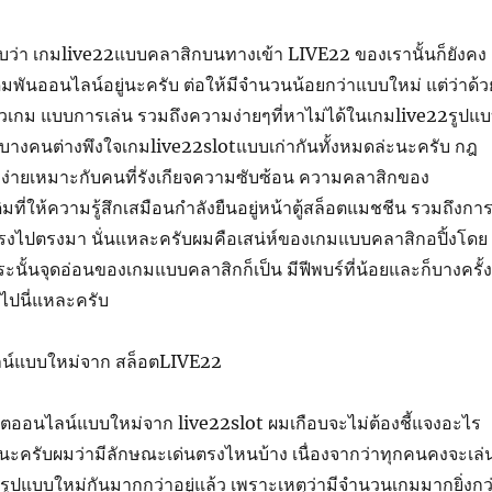
บว่า เกมlive22แบบคลาสิกบนทางเข้า LIVE22 ของเรานั้นก็ยังคง
ดิมพันออนไลน์อยู่นะครับ ต่อให้มีจำนวนน้อยกว่าแบบใหม่ แต่ว่าด้ว
เกม แบบการเล่น รวมถึงความง่ายๆที่หาไม่ได้ในเกมlive22รูปแ
ิมบางคนต่างพึงใจเกมlive22slotแบบเก่ากันทั้งหมดล่ะนะครับ กฎ
บง่ายเหมาะกับคนที่รังเกียจความซับซ้อน ความคลาสิกของ
ิมที่ให้ความรู้สึกเสมือนกำลังยืนอยู่หน้าตู้สล็อตแมชชีน รวมถึงกา
่ตรงไปตรงมา นั่นแหละครับผมคือเสน่ห์ของเกมแบบคลาสิกอปิ้งโดย
ะนั้นจุดอ่อนของเกมแบบคลาสิกก็เป็น มีฟีพบร์ที่น้อยและก็บางครั้ง
นไปนี่แหละครับ
ลน์แบบใหม่จาก สล็อตLIVE22
ตออนไลน์แบบใหม่จาก live22slot ผมเกือบจะไม่ต้องชี้แจงอะไร
ครับผมว่ามีลักษณะเด่นตรงไหนบ้าง เนื่องจากว่าทุกคนคงจะเล่
รูปแบบใหม่กันมากกว่าอยู่แล้ว เพราะเหตุว่ามีจำนวนเกมมากยิ่งกว