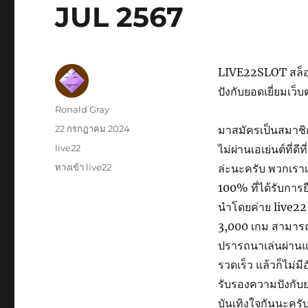
JUL 2567
LIVE22SLOT สล็อตเ
ปังกับยอดเยี่ยมเว
ผู้
Ronald Gray
เขียน
เขียน
22 กรกฎาคม 2024
มาสมัครเป็นสมาชิก
เมื่อ
หมวด
live22
ไม่ผ่านเอเย่นต์ที่ด
หมู่
ป้าย
ทางเข้า live22
ล่ะนะครับ พวกเราเป
กำกับ
100% ที่ได้รับการ
นำโดยค่าย live22 
3,000 เกม สามารถเ
ปรารถนาเล่นผ่านแ
รวดเร็ว แล้วก็ไม่
รับรองความปังกับย
บันเทิงใจกันนะครั