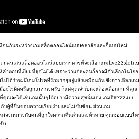
หมือนกันระหว่างเกมสล็อตออนไลน์แบบคลาสิกและก็แบบใหม่
ว่า คนเล่นสล็อตออนไลน์แบบเราๆควรที่จะเลือกเกมlive22slotแ
คำตอบที่เยี่ยมที่สุดไม่ได้ เพราะว่าแต่ละคนก็อาจมีตัวเลือกในใจอยู
ไปได้ว่าจะมีเกมโปรดที่รักมากๆอยู่แล้วเหมือนกัน ซึ่งการเลือกเก
มีอะไรผิดหรือถูกแน่ๆนะครับ ก็แค่คุณจำเป็นจะต้องเลือกเกมที่คุณ
ื่อที่คุณจะได้เล่นเกมนั้นๆได้อย่างมีความสุขนั่นเอง เกมlive22แบบ
บผู้ที่ชื่นชอบความเรียบง่ายและไม่ซับซ้อน ส่วนเกม
ม่จะเหมาะกับคนที่ถูกใจความตื่นเต้นและท้าทาย คุณชอบแบบไห
รับ