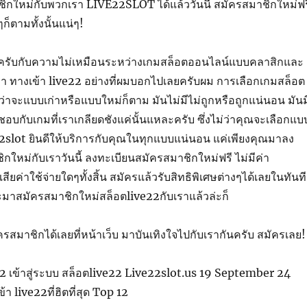
ิกใหม่กับพวกเรา LIVE22SLOT ได้แล้ววันนี้ สมัครสมาชิกใหม่ฟร
ๆก็ตามทั้งนั้นแน่ๆ!
างครับกับความไม่เหมือนระหว่างเกมสล็อตออนไลน์แบบคลาสิกและ
 ทางเข้า live22 อย่างที่ผมบอกไปเลยครับผม การเลือกเกมสล็อต
ว่าจะแบบเก่าหรือแบบใหม่ก็ตาม มันไม่มีไม่ถูกหรือถูกแน่นอน มันม
ชอบกับเกมที่เราเกลียดชังแค่นั้นแหละครับ ซึ่งไม่ว่าคุณจะเลือกแบ
2slot ยินดีให้บริการกับคุณในทุกแบบแน่นอน แค่เพียงคุณมาลง
กใหม่กับเราวันนี้ ลงทะเบียนสมัครสมาชิกใหม่ฟรี ไม่มีค่า
ียค่าใช้จ่ายใดๆทั้งสิ้น สมัครแล้วรับสิทธิพิเศษต่างๆได้เลยในทันที
มาสมัครสมาชิกใหม่สล็อตlive22กับเราแล้วล่ะก็
รสมาชิกได้เลยที่หน้าเว็บ มาบันเทิงใจไปกับเรากันครับ สมัครเลย!
2 เข้าสู่ระบบ สล็อตlive22 Live22slot.us 19 September 24
า live22ที่ฮิตที่สุด Top 12