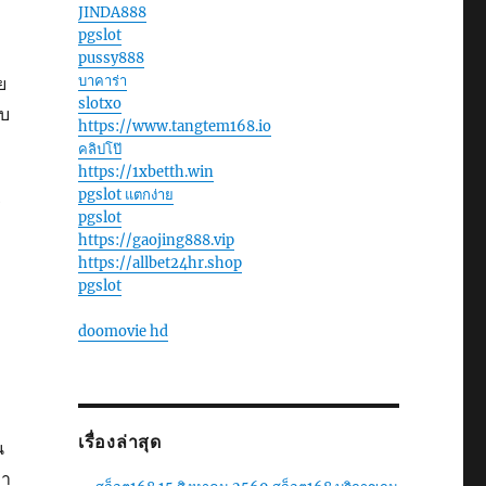
JINDA888
pgslot
pussy888
บาคาร่า
ย
slotxo
บบ
https://www.tangtem168.io
คลิปโป๊
https://1xbetth.win
pgslot แตกง่าย
ร
pgslot
https://gaojing888.vip
https://allbet24hr.shop
pgslot
doomovie hd
เรื่องล่าสุด
น
่า