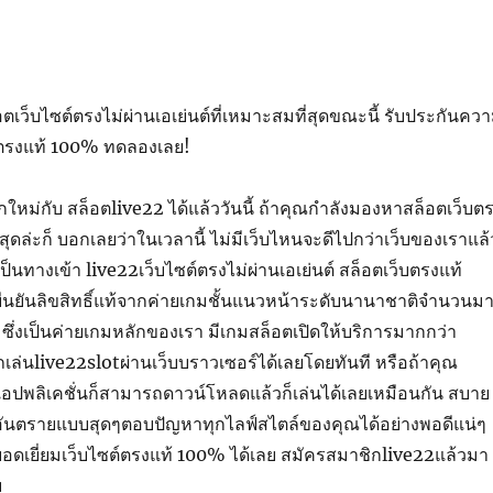
ว็บไซต์ตรงไม่ผ่านเอเย่นต์ที่เหมาะสมที่สุดขณะนี้ รับประกันคว
็บตรงแท้ 100% ทดลองเลย!
ใหม่กับ สล็อตlive22 ได้แล้ววันนี้ ถ้าคุณกำลังมองหาสล็อตเว็บต
ีที่สุดล่ะก็ บอกเลยว่าในเวลานี้ ไม่มีเว็บไหนจะดีไปกว่าเว็บของเราแล้
็นทางเข้า live22เว็บไซต์ตรงไม่ผ่านเอเย่นต์ สล็อตเว็บตรงแท้
ยืนยันลิขสิทธิ์แท้จากค่ายเกมชั้นแนวหน้าระดับนานาชาติจำนวนม
ซึ่งเป็นค่ายเกมหลักของเรา มีเกมสล็อตเปิดให้บริการมากกว่า
ล่นlive22slotผ่านเว็บบราวเซอร์ได้เลยโดยทันที หรือถ้าคุณ
อปพลิเคชั่นก็สามารถดาวน์โหลดแล้วก็เล่นได้เลยเหมือนกัน สบาย
มีอันตรายแบบสุดๆตอบปัญหาทุกไลฟ์สไตล์ของคุณได้อย่างพอดีแน่ๆ
อดเยี่ยมเว็บไซต์ตรงแท้ 100% ได้เลย สมัครสมาชิกlive22แล้วมา
บ