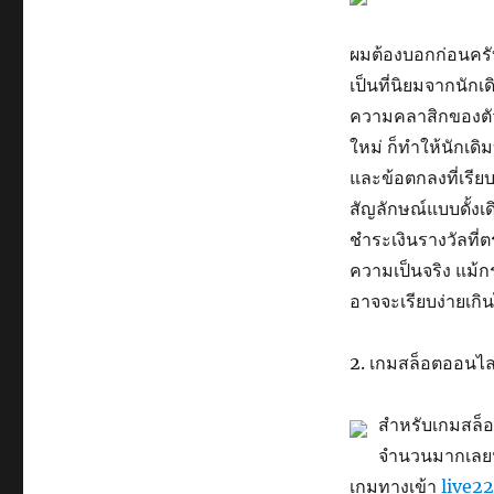
ผมต้องบอกก่อนครั
เป็นที่นิยมจากนักเ
ความคลาสิกของตัว
ใหม่ ก็ทำให้นักเด
และข้อตกลงที่เรีย
สัญลักษณ์แบบดั้งเด
ชำระเงินรางวัลที
ความเป็นจริง แม้กร
อาจจะเรียบง่ายเกิ
2. เกมสล็อตออนไ
สำหรับเกมสล็อ
จำนวนมากเลยนะ
เกมทางเข้า
live22