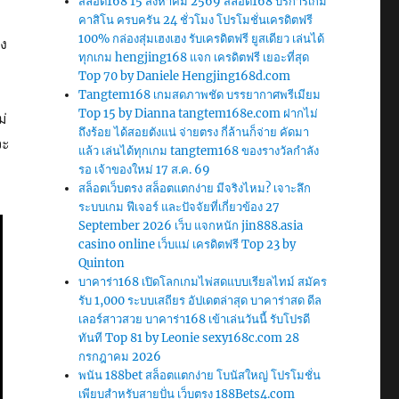
สล็อต168 15 สิงหาคม 2569 สล็อต168 บริการเกม
คาสิโน ครบครัน 24 ชั่วโมง โปรโมชั่นเครดิตฟรี
100% กล่องสุ่มเฮงเฮง รับเครดิตฟรี ยูสเดียว เล่นได้
ง
ทุกเกม hengjing168 แจก เครดิตฟรี เยอะที่สุด
Top 70 by Daniele Hengjing168d.com
Tangtem168 เกมสดภาพชัด บรรยากาศพรีเมียม
Top 15 by Dianna tangtem168e.com ฝากไม่
ม่
ถึงร้อย ได้สอยตังแน่ จ่ายตรง กี่ล้านก็จ่าย คัดมา
จะ
แล้ว เล่นได้ทุกเกม tangtem168 ของรางวัลกำลัง
รอ เจ้าของใหม่ 17 ส.ค. 69
สล็อตเว็บตรง สล็อตแตกง่าย มีจริงไหม? เจาะลึก
ระบบเกม ฟีเจอร์ และปัจจัยที่เกี่ยวข้อง 27
September 2026 เว็บ แจกหนัก jin888.asia
casino online เว็บแม่ เครดิตฟรี Top 23 by
Quinton
บาคาร่า168 เปิดโลกเกมไพ่สดแบบเรียลไทม์ สมัคร
รับ 1,000 ระบบเสถียร อัปเดตล่าสุด บาคาร่าสด ดีล
เลอร์สาวสวย บาคาร่า168 เข้าเล่นวันนี้ รับโปรดี
ทันที Top 81 by Leonie sexy168c.com 28
กรกฎาคม 2026
พนัน 188bet สล็อตแตกง่าย โบนัสใหญ่ โปรโมชั่น
เพียบสำหรับสายปั่น เว็บตรง 188Bets4.com