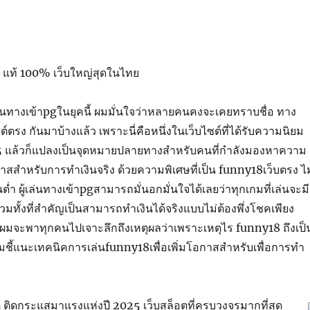
ง แท้ 100% เว็บใหญ่สุดในไทย
่นทางเข้าpgในยุคนี้ ผมมั่นใจว่าหลายคนคงจะเคยทราบชื่อ ทาง
ต์ตรง กันมาบ้างแล้ว เพราะนี่คือหนึ่งในเว็บไซต์ที่ได้รับความนิยม
25 แล้วก็แปลงเป็นจุดหมายปลายทางสำหรับคนที่กำลังมองหาความ
สสำหรับการทำเงินจริง ด้วยความพิเศษที่เป็น funny18เว็บตรง ไม
ั้นต่ำ ผู้เล่นทางเข้าpgสามารถมั่นอกมั่นใจได้เลยว่าทุกเกมที่เล่นจะมี
มทั้งที่สำคัญเป็นสามารถทำเงินได้จริงแบบไม่ต้องพึ่งโชคเพียง
านี้ผมจะพาทุกคนไปเจาะลึกถึงเหตุผลว่าเพราะเหตุไร funny18 ถึงเป็
้อมชี้แนะเทคนิคการเล่นfunny18เพื่อเพิ่มโอกาสสำหรับเพื่อการทำ
 ติดกระแสมาแรงแห่งปี 2025 เว็บสล็อตที่ครบวงจรมากที่สุด