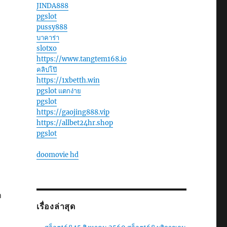
JINDA888
pgslot
pussy888
บาคาร่า
slotxo
https://www.tangtem168.io
คลิปโป๊
https://1xbetth.win
pgslot แตกง่าย
pgslot
https://gaojing888.vip
https://allbet24hr.shop
pgslot
doomovie hd
า
เรื่องล่าสุด