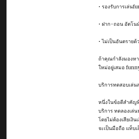
• รองรับการเล่นfu
• ฝาก-ถอน อัตโนมัติ
• ไม่เป็นอันตราย
ถ้าคุณกำลังมองหาเ
ใหม่อยู่เสมอ funn
บริการทดสอบเล่นส
หนึ่งในข้อดีสำคัญท
บริการ ทดลองเล่นฟ
โดยไม่ต้องเสียเงิ
จะเป็นมือถือ แท็บเ