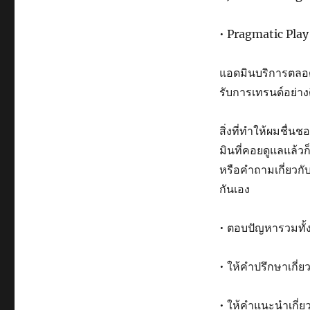
• Pragmatic Play
แอดมินบริการตลอด 
รับการเทรนด์อย่างด
สิ่งที่ทำให้ผมชื่
มินที่คอยดูแลแล้
หรือคำถามเกี่ยวกั
กันเอง
• ตอบปัญหารวมทั้ง
• ให้คำปรึกษาเกี่ย
• ให้คำแนะนำเกี่ย