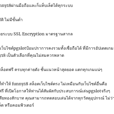
nny18ผ่านมือถือและก็แท็บเล็ตได้ทุกระบบ
 ไม่มีขั้นต่ำ
ด้วยระบบ SSL Encryption มาตรฐานสากล
ว็บไซต์pgslotป้อมปราการคงรวมทั้งเชื่อถือได้ ที่มีการอัปเดตเกม
y18 เป็นตัวเลือกที่คุณไม่สมควรพลาด
ล็อตฟรี ครบทุกค่ายดัง ชั้นแนวหน้าสุดยอด แตกทุกเกมแน่ๆ
ี่ทำให้ funny18 สล็อตเว็บไซต์ตรง ไม่เหมือนกับเว็บไซต์อื่นคือ
รี ที่เปิดโอกาสให้ท่านได้สัมผัสกับประสบการณ์เล่นpgslotจริงๆ
นเสียทองสักบาท คุณสามารถทดสอบเล่นได้จากทุกวัสดุอุปกรณ์ ไม่ว่
ล็ต หรือคอมพิวเตอร์