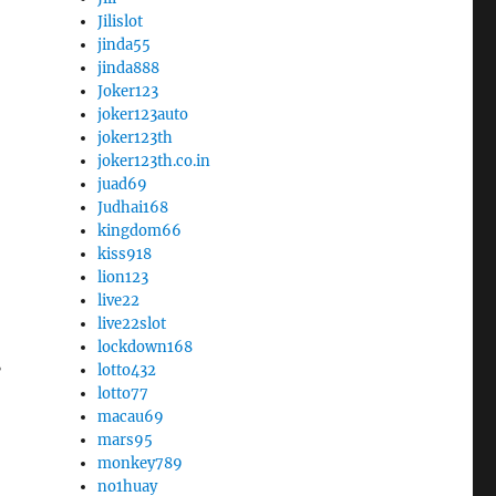
Jilislot
jinda55
jinda888
Joker123
joker123auto
joker123th
joker123th.co.in
juad69
Judhai168
kingdom66
kiss918
lion123
live22
live22slot
lockdown168
น
lotto432
lotto77
macau69
mars95
monkey789
no1huay