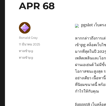
APR 68
pgslot เว็บตร
ผู้
Ronald Gray
หากกล่าวถึงการเล
เขียน
เขียน
11 มีนาคม 2025
เข้าpg สล็อตเว็บไซ
เมื่อ
หมวด
ทางเข้าpg
มากที่สุดในปี 20
หมู่
ป้าย
ทางเข้าpg
เพลิดเพลินและโอกา
กำกับ
ผ่านเอเย่นต์ ไม่มีข
โอกาสชนะสูงสุด รว
อย่างเดียว เนื้อห
ที่นิยมขนาดนี้ พร
กำไรให้กับคุณ
funny18 เว็บสล็อต