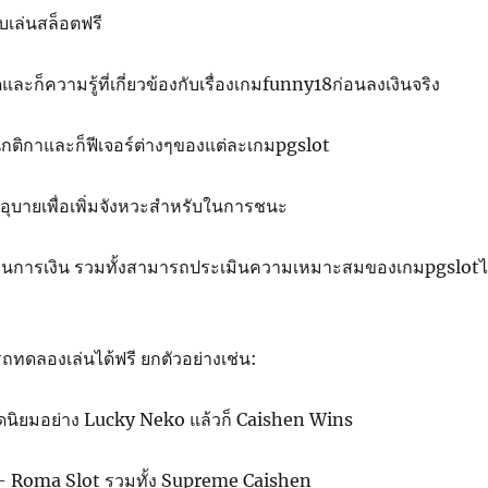
เล่นสล็อตฟรี
ละก็ความรู้ที่เกี่ยวข้องกับเรื่องเกมfunny18ก่อนลงเงินจริง
กติกาและก็ฟีเจอร์ต่างๆของแต่ละเกมpgslot
ุบายเพื่อเพิ่มจังหวะสำหรับในการชนะ
งด้านการเงิน รวมทั้งสามารถประเมินความเหมาะสมของเกมpgslotไ
ถทดลองเล่นได้ฟรี ยกตัวอย่างเช่น:
ดนิยมอย่าง Lucky Neko แล้วก็ Caishen Wins
– Roma Slot รวมทั้ง Supreme Caishen