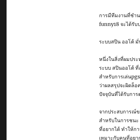
การมีทีมงานที่ชำน
funny18 จะได้รับป
ระบบสปิน ออโต้ มั
หนึ่งในสิ่งที่ผมปร
ระบบ สปินออโต้ ที่
สำหรับการเล่นpgslo
ว่าผลสรุปจะผิดล็อ
ปัจจุบันที่ได้รับก
จากประสบการณ์ของผ
สำหรับในการชนะ เ
ที่อยากได้ ทำให้กา
เหมาะกับคนที่อยา