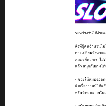
ระหว่างวันได้ง่ายด
สิ่งที่ผู้คนจำนวนไ
การเปลี่ยนจังหวะค
สมองที่พวกเราไม่ต
แล้ว สนุกกับเกมได้เ
• ช่วยให้สมองออก
คิดเรื่องงานมิได้ค
หรือจังหวะภายในเ
• สร้างขณะส่วนตัว