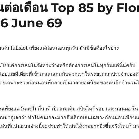
นต่อเดือน Top 85 by Flo
26 June 69
ล่น fullslot เพียงแค่ก่อนนอนทุกวัน มันมีข้อดีอะไรบ้าง
ม่ใช่แค่การเล่นในจังหวะว่างหรือต้องการเล่นในทุกวันแค่นั้นครับ
้อยเลยทีเดียวที่เข้ามาเล่นเกมกับพวกเราในระยะเวลาประจำของตั
 โดยเฉพาะช่วงก่อนนอนที่กลายเป็นเวลายอดนิยมของคนอีกจำนวนไ
เพียงแค่วันละไม่กี่นาที เปิดเกมเดิม สปินไม่กี่รอบ และนอนต่อ ใน
คุณมาดูเลยว่า ทำไมคนเยอะมากถึงเลือกเล่นเฉพาะก่อนนอนเพียงแค
ล่นที่แน่นอนอย่างนี้จะช่วยทำให้เล่นได้ง่ายมากยิ่งขึ้นจริงไหม? มา