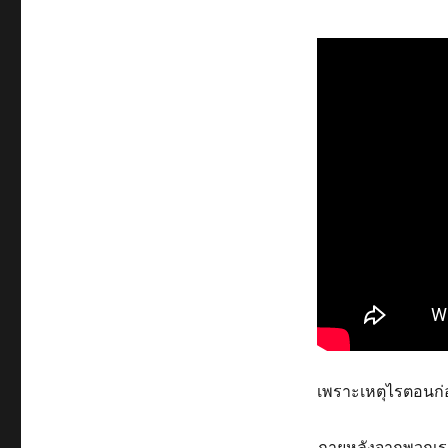
เพราะเหตุไรตอนก่อ
ภายหลังจากพวกเราใ