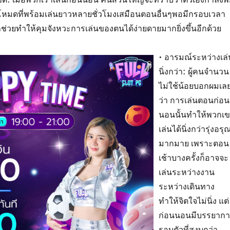
่ในโหมดที่พร้อมเล่นยาวหลายชั่วโมงเสมือนตอนอื่นๆพอมีกรอบเวลา
ถช่วยทำให้คุมจังหวะการเล่นของตนได้ง่ายดายมากยิ่งขึ้นอีกด้วย
• อารมณ์ระหว่างเล่
นิ่งกว่า: ผู้คนจำนวน
ไม่ใช้น้อยบอกผมเล
ว่า การเล่นตอนก่อน
นอนนั้นทำให้พวกเ
เล่นได้นิ่งกว่ารุ่งอรุ
มากมาย เพราะตอน
เช้าบางครั้งก็อาจจะ
เล่นระหว่างงาน
ระหว่างเดินทาง
ทำให้จิตใจไม่นิ่ง แต่
ก่อนนอนมีบรรยาก
รอบตัวที่สงบกว่า