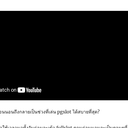
นนอนถึงกลายเป็นช่วงที่เล่น pgslot ได้สบายที่สุด?
ช้เวลามาทั้งวันก่อนจะเข้า fullslot ตอนก่อนนอนจะเป็นตอนๆที่