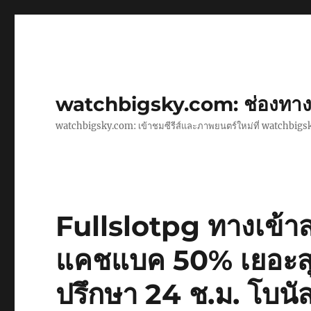
watchbigsky.com: ช่องทางก
watchbigsky.com: เข้าชมซีรีส์และภาพยนตร์ใหม่ที่ watchbig
Fullslotpg ทางเข้าส
แคชแบค 50% เยอะสุ
ปรึกษา 24 ช.ม. โบนั