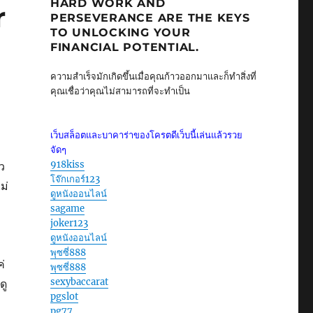
HARD WORK AND
r
PERSEVERANCE ARE THE KEYS
TO UNLOCKING YOUR
FINANCIAL POTENTIAL.
ความสำเร็จมักเกิดขึ้นเมื่อคุณก้าวออกมาและก็ทำสิ่งที่
คุณเชื่อว่าคุณไม่สามารถที่จะทำเป็น
เว็บสล็อตและบาคาร่าของโครตดีเว็บนี้เล่นแล้วรวย
จัดๆ
918kiss
ว
โจ๊กเกอร์123
ม่
ดูหนังออนไลน์
sagame
joker123
ดูหนังออนไลน์
พุซซี่888
่
พุซซี่888
sexybaccarat
ดู
pgslot
pg77