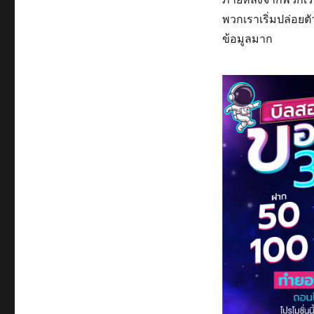
พวกเราเริ่มปล่อยต
ข้อมูลมาก