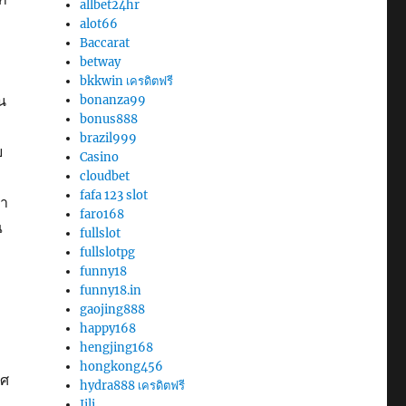
allbet24hr
alot66
Baccarat
betway
bkkwin เครดิตฟรี
น
bonanza99
bonus888
brazil999
ย
Casino
cloudbet
fafa 123 slot
ขา
faro168
ณ
fullslot
fullslotpg
funny18
funny18.in
gaojing888
happy168
hengjing168
hongkong456
าศ
hydra888 เครดิตฟรี
Jili