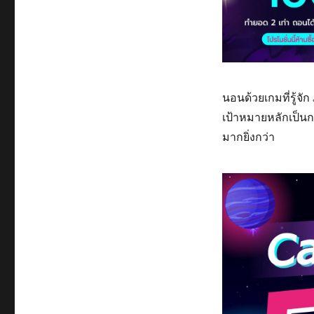
นอนด้วยเกมที่รู้จ
เป้าหมายหลักเป็นกา
มากยิ่งกว่า