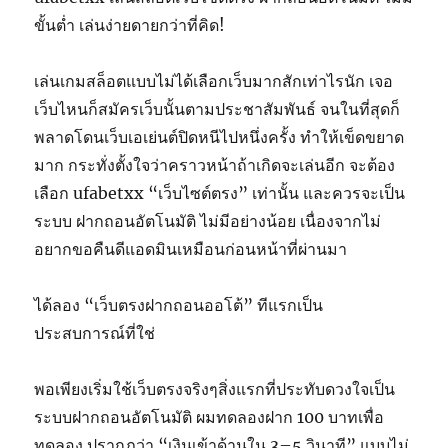
ขั้นต่ำ เล่นง่ายดายกว่าที่คิด!
เล่นเกมสล็อตแบบไม่ได้เลือกเว็บมากสักเท่าไรนัก เจอ
เว็บไหนก็สมัครเว็บนั้นตามประชาสัมพันธ์ จนในที่สุดก็
พลาดโดนเว็บเอเย่นต์ปิดหนีไปหนึ่งครั้ง ทำให้เข็ดขยาด
มาก กระทั่งตั้งใจว่าคราวหน้าถ้าเกิดจะเล่นอีก จะต้อง
เลือก ufabetxx “เว็บไซต์ตรง” เท่านั้น และควรจะเป็น
ระบบ ฝากถอนอัตโนมัติ ไม่มีอย่างน้อย เนื่องจากไม่
อยากขอคืนดีแอดมินเหมือนก่อนหน้าที่ผ่านมา
ได้ลอง “เว็บตรงฝากถอนออโต้” ทีแรกเป็น
ประสบการณ์ที่ใช่
พอเพียงเริ่มใช้เว็บตรงจริงๆสิ่งแรกที่ประทับดวงใจเป็น
ระบบฝากถอนอัตโนมัติ ผมทดลองฝาก 100 บาทเพื่อ
ทดลอง ปรากฏว่า “เงินเข้าด้านใน 3–5 วินาที” แบบไม่