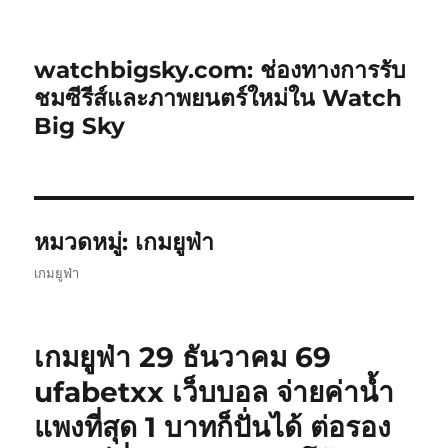
watchbigsky.com: ช่องทางการรับ
ชมซีรีส์และภาพยนตร์ใหม่ใน Watch
Big Sky
หมวดหมู่:
เกมยูฟ่า
เกมยูฟ่า
เกมยูฟ่า 29 ธันวาคม 69
ufabetxx เว็บบอล จ่ายค่าน้ำ
แพงที่สุด 1 บาทก็ปั่นได้ ต่อรอง