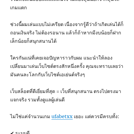
เกมแตก
ช่วงนี้ผมเล่นแบบไม่เครียด เนื่องจากรู้ดีว่าถ้าเกิดเล่นได้ก็
ถอนเงินจริง ไม่ต้องรอนาน แล้วก็ถ้าหากมีงบน้อยก็ฝาก
เล็กน้อยก็สนุกสนานได้
ใครกันแน่ที่เคยเจอปัญหาราวกับผม แนะนำให้ลอง
เปลี่ยนมาเล่นเว็บไซต์ตรงสักหนึ่งครั้ง คุณจะทราบเลยว่า
มันคนละโลกกับเว็บไซต์เอเย่นต์จริงๆ
เว็บสล็อตที่ดีเยี่ยมที่สุด = เว็บที่สนุกสนาน ตรงไปตรงมา
แจกจริง รวมทั้งดูแลผู้เล่นดี
ไม่ใช่แค่จำนวนเกม
ufabetxx
เยอะ แต่ควรมีครบทั้ง:
✔ ระบบดี