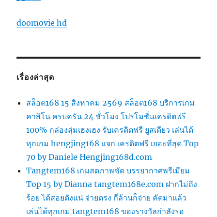
doomovie hd
เรื่องล่าสุด
สล็อต168 15 สิงหาคม 2569 สล็อต168 บริการเกม
คาสิโน ครบครัน 24 ชั่วโมง โปรโมชั่นเครดิตฟรี
100% กล่องสุ่มเฮงเฮง รับเครดิตฟรี ยูสเดียว เล่นได้
ทุกเกม hengjing168 แจก เครดิตฟรี เยอะที่สุด Top
70 by Daniele Hengjing168d.com
Tangtem168 เกมสดภาพชัด บรรยากาศพรีเมียม
Top 15 by Dianna tangtem168e.com ฝากไม่ถึง
ร้อย ได้สอยตังแน่ จ่ายตรง กี่ล้านก็จ่าย คัดมาแล้ว
เล่นได้ทุกเกม tangtem168 ของรางวัลกำลังรอ