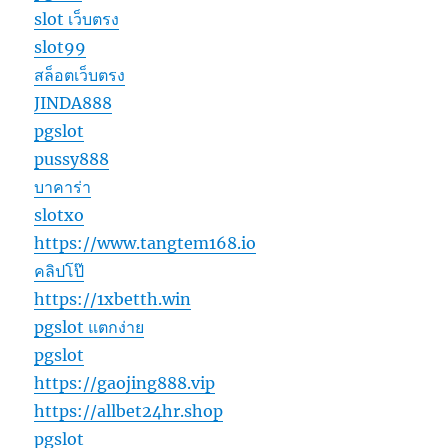
slot เว็บตรง
slot99
สล็อตเว็บตรง
JINDA888
pgslot
pussy888
บาคาร่า
slotxo
https://www.tangtem168.io
คลิปโป๊
https://1xbetth.win
pgslot แตกง่าย
pgslot
https://gaojing888.vip
https://allbet24hr.shop
pgslot