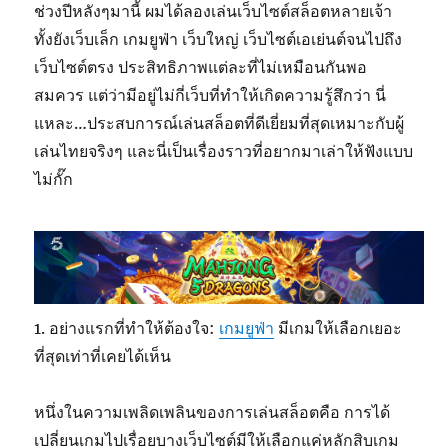
ช่วงปีหลังๆมานี้ ผมได้ลองเล่นเว็บไซต์สล็อตหลายเจ้า
ทั้งยังเว็บเล็ก เกมยูฟ่า เว็บใหญ่ เว็บไซต์เอเย่นต์จนไปถึง
เว็บไซต์ตรง ประสิทธิภาพแต่ละที่ไม่เหมือนกันพอ
สมควร แต่ว่ามีอยู่ไม่กี่เว็บที่ทำให้เกิดความรู้สึกว่า นี่
แหละ…ประสบการณ์เล่นสล็อตที่ดีเยี่ยมที่สุดเหมาะกับผู้
เล่นไทยจริงๆ และนี่เป็นเรื่องราวที่อยากมาเล่าให้ฟังแบบ
ไม่กั๊ก
1. อย่างแรกที่ทำให้ต้องใจ:
เกมยูฟ่า
มีเกมให้เลือกเยอะ
ที่สุดเท่าที่เคยได้เห็น
หนึ่งในความเพลิดเพลินของการเล่นสล็อตคือ การได้
เปลี่ยนเกมไปเรื่อยบางเว็บไซต์มีให้เลือกแค่หลักสิบเกม