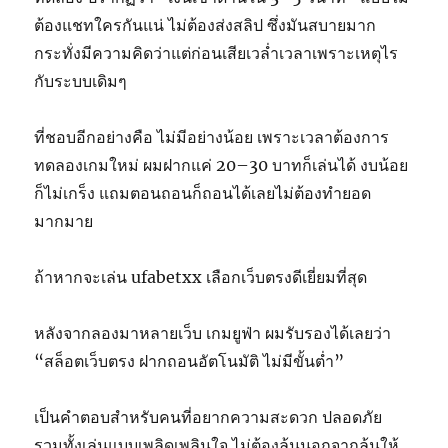
ต้องแชทใครกันแน่ ไม่ต้องส่งสลิป ซึ่งมันสบายมาก
กระทั่งมีความคิดว่าแต่ก่อนเสียเวล่ำเวลาเพราะเหตุไร
กับระบบเดิมๆ
ที่ชอบอีกอย่างคือ ไม่มีอย่างน้อย เพราะเวลาต้องการ
ทดลองเกมใหม่ ผมฝากแค่ 20–30 บาทก็เล่นได้ งบน้อย
ก็ไม่เกร็ง แถมตอนถอนก็ถอนได้เลยไม่ต้องทำยอด
มากมาย
ถ้าหากจะเล่น ufabetxx เลือกเว็บตรงดีเยี่ยมที่สุด
หลังจากลองมาหลายเว็บ เกมยูฟ่า ผมรับรองได้เลยว่า
“สล็อตเว็บตรง ฝากถอนอัตโนมัติ ไม่มีขั้นต่ำ”
เป็นคำตอบสำหรับคนที่อยากความสะดวก ปลอดภัย
รวมทั้งเล่นแบบเพลิดเพลินใจ ไม่ต้องลุ้นนอกจากลุ้นให้