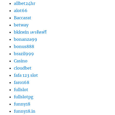
allbet24hr
alot66
Baccarat
betway
bkkwin เครดิตฟรี
bonanza99
bonus888
brazil999
Casino
cloudbet
fafa 123 slot
faro168
fullslot
fullslotpg
funny18
funny18.in