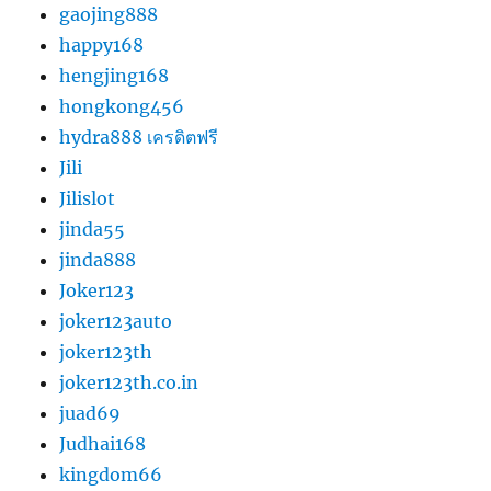
gaojing888
happy168
hengjing168
hongkong456
hydra888 เครดิตฟรี
Jili
Jilislot
jinda55
jinda888
Joker123
joker123auto
joker123th
joker123th.co.in
juad69
Judhai168
kingdom66