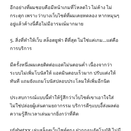
อีกอย่างที่ผมชอบคือมีหน้าเกมที่โหลดไว ไม่ค้าง ไม่
กระตุก เพราะว่าบางเว็บไซต์ที่ผมเคยทดลอง หากหมุนๆ
อยู่แล้วค้างนี่คือไม่มีอารมณ์มากมาย
5. สิ่งที่ทำให้เว็บ สล็อตยูฟ่า ดีที่สุด ไม่ใช่แค่เกม…แต่คือ
การบริการ
มีครั้งหนึ่งผมเคยติดต่อแอดไม่นตอนค่ำ เนื่องจากว่า
ระบบไม่เพิ่มโบนัสให้ แอดมินตอบเร็วมาก ปรับแต่งให้
ทันที แถมยังแถมโบนัสปลอบประโลมให้เพิ่มอีกนิด
ประสบการณ์แบบนี้ทำให้รู้สึกว่าเว็บไซต์เขาเอาใจใส่
ไม่ใช่ปล่อยผู้เล่นตามยถากรรม บริการดีๆแบบงี้ส่งผลต่อ
ความรู้สึกเวลาเล่นมากยิ่งกว่าที่คิด
ufabetxx เล่นสล็อตเว็บไซต์ตรง ฝากถอนอัตโนมัติ ไม่มี