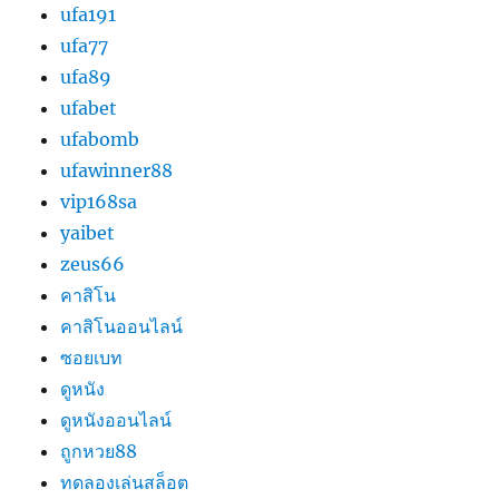
ufa191
ufa77
ufa89
ufabet
ufabomb
ufawinner88
vip168sa
yaibet
zeus66
คาสิโน
คาสิโนออนไลน์
ซอยเบท
ดูหนัง
ดูหนังออนไลน์
ถูกหวย88
ทดลองเล่นสล็อต