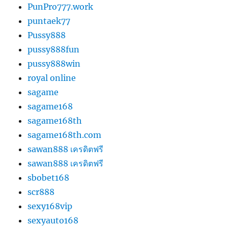
PunPro777.work
puntaek77
Pussy888
pussy888fun
pussy888win
royal online
sagame
sagame168
sagame168th
sagame168th.com
sawan888 เครดิตฟรี
sawan888 เครดิตฟรี
sbobet168
scr888
sexy168vip
sexyauto168