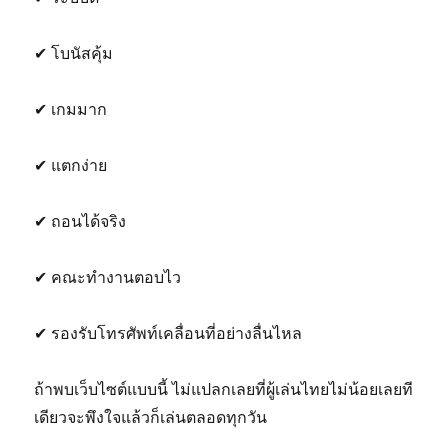
✔ โบนัสคุ้ม
✔ เกมมาก
✔ แตกง่าย
✔ ถอนได้จริง
✔ คณะทำงานตอบไว
✔ รองรับโทรศัพท์เคลื่อนที่อย่างลื่นไหล
ถ้าพบเว็บไซต์แบบนี้ ไม่แปลกเลยที่ผู้เล่นไทยไม่น้อยเลยที
เดียวจะพึงใจแล้วก็เล่นตลอดทุกวัน