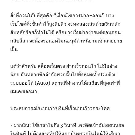
สิ่งที่กวนโอ๊ยที่สุดคือ “เงื่อนไขการฝาก-ถอน” บาง
เว็บไซต์ตั้งขั้นต่ำไว้สูงลิบลิ่ว จะทดลองเล่นด้วยเงินหลัก
สิบหลักร้อยก็ทำไม่ได้ หรือบางเว็บฝากง่ายแต่ตอนถอน
กลับลีลา จะต้องรอแอดไม่นอนุมัตำหนิยามเช้าสายบ่าย
เย็น
แต่ว่าสำหรับ สล็อตเว็บตรง ฝากเร็วถอนไว ไม่มีอย่าง
น้อย มันทลายข้อจำกัดพวกนั้นไปทั้งหมดทั้งปวง ด้วย
ระบบออโต้ (Auto) สถานที่ทำงานได้เสถียรที่สุดเท่าที่
ผมเคยเจอมา
ประสบการณ์ระบบการเงินที่เร็วแบบก้าวกระโดด
• ฝากเงิน: ใช้เวลาไม่ถึง 3 วินาที เครดิตเข้าอัปเดตบนจอ
ในทันที ไม่ต้องส่งสลิปให้แอดมินตรวจในไลน์ให้เสียเว