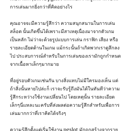
การเล่นมากยิ่งกว่าที่คิดอย่างไร
คุณอาจจะมีความรู้สึกว่า ความสนุกสนานในการเล่น
สล็อต นั้นเกิดขึ้นได้เพราะมีสาเหตุเนื่องมาจากตัวเกม
เป็นหลัก ไม่ว่าจะด้วยรูปแบบการเล่น กราฟิก เสียง หรือ
รายละเอียดด้านในเกม แม้กระนั้นถ้าเกิดพวกเราดูลึกลง
ไป ประสบการณ์สำหรับในการเล่นของเรามักถูกกำหนด
จากเนื้อหาเล็กๆมากมาย
ที่อยู่รอบตัวเกมเช่นกัน บางสิ่งแทบไม่มีใครมองเห็น แต่
ถ้าสิ่งนั้นหายไปล่ะก็ เราจะรับรู้ถึงมันได้ในทันทีว่าความ
รู้สึกระหว่างใช้งานเปลี่ยนไป โดยเหตุนั้น รายละเอียด
เล็กๆนี่แหละนะครับที่ส่งผลต่อความรู้สึกสำหรับเพื่อการ
เล่นมากกว่าที่เราคิดได้จริงๆ
ความรู้สึกตั้งแต่เริ่มใช้งาน pgslot มักถูกสร้างจากราย