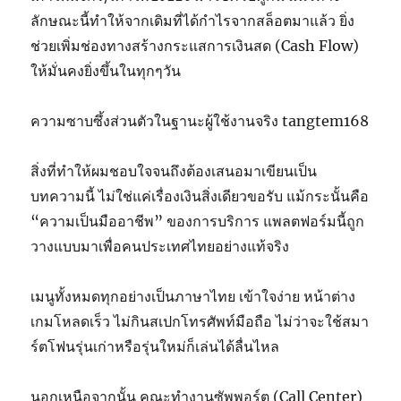
ลักษณะนี้ทำให้จากเดิมที่ได้กำไรจากสล็อตมาแล้ว ยิ่ง
ช่วยเพิ่มช่องทางสร้างกระแสการเงินสด (Cash Flow)
ให้มั่นคงยิ่งขึ้นในทุกๆวัน
ความซาบซึ้งส่วนตัวในฐานะผู้ใช้งานจริง tangtem168
สิ่งที่ทำให้ผมชอบใจจนถึงต้องเสนอมาเขียนเป็น
บทความนี้ ไม่ใช่แค่เรื่องเงินสิ่งเดียวขอรับ แม้กระนั้นคือ
“ความเป็นมืออาชีพ” ของการบริการ แพลตฟอร์มนี้ถูก
วางแบบมาเพื่อคนประเทศไทยอย่างแท้จริง
เมนูทั้งหมดทุกอย่างเป็นภาษาไทย เข้าใจง่าย หน้าต่าง
เกมโหลดเร็ว ไม่กินสเปกโทรศัพท์มือถือ ไม่ว่าจะใช้สมา
ร์ตโฟนรุ่นเก่าหรือรุ่นใหม่ก็เล่นได้ลื่นไหล
นอกเหนือจากนั้น คณะทำงานซัพพอร์ต (Call Center)