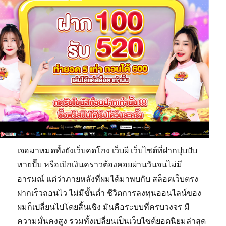
เจอมาหมดทั้งยังเว็บคดโกง เว็บผี เว็บไซต์ที่ฝากปุบปับ
หายปั๊บ หรือเบิกเงินคราวต้องคอยผ่านวันจนไม่มี
อารมณ์ แต่ว่าภายหลังที่ผมได้มาพบกับ สล็อตเว็บตรง
ฝากเร็วถอนไว ไม่มีขั้นต่ำ ชีวิตการลงทุนออนไลน์ของ
ผมก็เปลี่ยนไปโดยสิ้นเชิง มันคือระบบที่ครบวงจร มี
ความมั่นคงสูง รวมทั้งเปลี่ยนเป็นเว็บไซต์ยอดนิยมล่าสุด