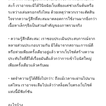
ล่ะก็ เราอาจจะมิได้วินิจฉัยเว็บเพียงแค่ช่วงเริ่มต้นหรือ
ระหว่างเล่นหรอกจริงไหม ด้วยเหตุว่าพวกเราจะตัดสิน
ใจจากความรู้สึกที่สะสมมาตลอดการใช้งานมากยิ่งกว่า
เนื้อหาเล็กๆจึงเป็นส่วนสำคัญของภาพรวมจริง
• ความรู้สึกดีสะสม: เราชอบประเมินประสบการณ์จาก
หลายส่วนประกอบรวมกัน มิได้มาจากสถานะการณ์ดี
หรือห่วยเพียงครั้งเดียวอยู่แล้ว หากเว็บไซต์สร้างความ
ประทับใจที่ดีได้เรื่อยมันดีแล้วกว่าการเข้าโบนัสใหญ่
เพียงครั้งเดียวแล้วครับผม
• จดจำความรู้ได้ดียิ่งไปกว่า: ถึงแม้เวลาจะผ่านไปนาน
แค่ไหน เราอาจจะลืมไปแล้วว่าสล็อตเว็บตรงเว็บไซต์
แห่งนี้มีฟังก์ชัน
อะไรบ้าง