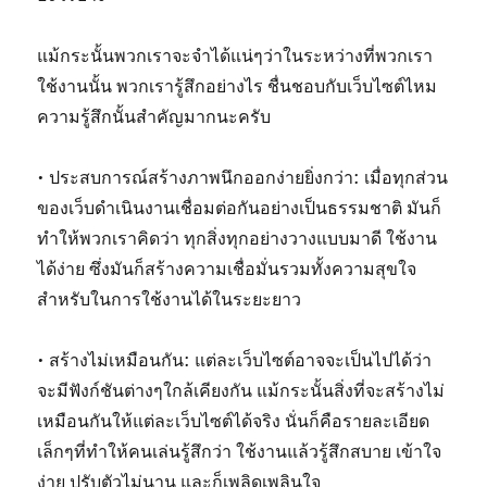
แม้กระนั้นพวกเราจะจำได้แน่ๆว่าในระหว่างที่พวกเรา
ใช้งานนั้น พวกเรารู้สึกอย่างไร ชื่นชอบกับเว็บไซต์ไหม
ความรู้สึกนั้นสำคัญมากนะครับ
• ประสบการณ์สร้างภาพนึกออกง่ายยิ่งกว่า: เมื่อทุกส่วน
ของเว็บดำเนินงานเชื่อมต่อกันอย่างเป็นธรรมชาติ มันก็
ทำให้พวกเราคิดว่า ทุกสิ่งทุกอย่างวางแบบมาดี ใช้งาน
ได้ง่าย ซึ่งมันก็สร้างความเชื่อมั่นรวมทั้งความสุขใจ
สำหรับในการใช้งานได้ในระยะยาว
• สร้างไม่เหมือนกัน: แต่ละเว็บไซต์อาจจะเป็นไปได้ว่า
จะมีฟังก์ชันต่างๆใกล้เคียงกัน แม้กระนั้นสิ่งที่จะสร้างไม่
เหมือนกันให้แต่ละเว็บไซต์ได้จริง นั่นก็คือรายละเอียด
เล็กๆที่ทำให้คนเล่นรู้สึกว่า ใช้งานแล้วรู้สึกสบาย เข้าใจ
ง่าย ปรับตัวไม่นาน และก็เพลิดเพลินใจ