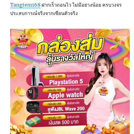
Tangtem168
ฝากเร็วถอนไว ไม่มีอย่างน้อย ครบวงจร
ประสบการณ์จริงจากเซียนตัวจริง