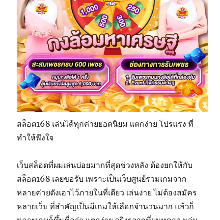
สล็อต168 เล่นได้ทุกค่ายยอดนิยม แตกง่าย โปรแรง ที่
ทำให้พึงใจ
เว็บสล็อตที่ผมเล่นบ่อยมากที่สุดช่วงหลัง ต้องยกให้กับ
สล็อต168 เลยขอรับ เพราะเป็นเว็บศูนย์รวมเกมจาก
หลายค่ายดังเอาไว้ภายในที่เดียว เล่นง่าย ไม่ต้องสมัคร
หลายเว็บ ที่สำคัญเป็นมีเกมให้เลือกจำนวนมาก แล้วก็
หลายเกมก็ขึ้นชื่อว่า แตกง่าย จริงๆจากที่ผมทดลองเล่น