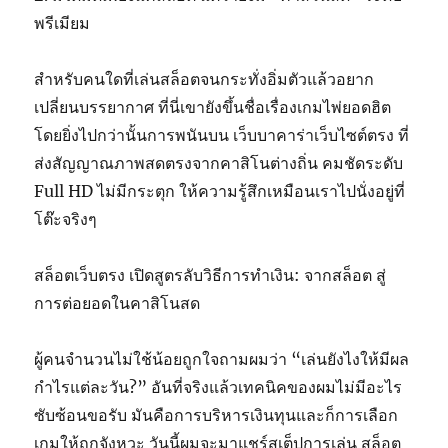
พรีเมียม
สำหรับคนใดที่เล่นสล็อตจนกระทั่งอิ่มตัวแล้วอยาก
เปลี่ยนบรรยากาศ ที่นี่เขายังขึ้นชื่อเรื่องเกมไพ่ยอดฮิต
โดยยิ่งไปกว่านั้นการพนันบน เว็บบาคาร่าเว็บไซต์ตรง ที่
ส่งสัญญาณภาพสดตรงจากคาสิโนต่างถิ่น คมชัดระดับ
Full HD ไม่มีกระตุก ให้ความรู้สึกเหมือนเราไปนั่งอยู่ที่
โต๊ะจริงๆ
สล็อตเว็บตรง เปิดสูตรลับวิธีการทำเงิน: จากสล็อต สู่
การต่อยอดในคาสิโนสด
ผู้คนจำนวนไม่ใช้น้อยถูกใจถามผมว่า “เล่นยังไงให้มีผล
กำไรแต่ละวัน?” อันที่จริงแล้วเทคนิคของผมไม่มีอะไร
ซับซ้อนขอรับ มันคือการบริหารเงินทุนและก็การเลือก
เกมให้ถูกจังหวะ วันนี้ผมจะมาแชร์สเต็ปการเล่น สล็อต