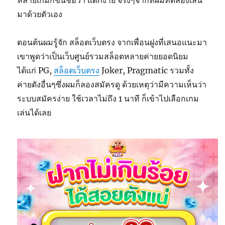
มาด้วยตัวเอง
ตอนต้นผมรู้จัก สล็อตเว็บตรง จากเพื่อนฝูงที่เสนอแนะมา
เขาพูดว่าเป็นเว็บศูนย์รวมสล็อตหลายค่ายยอดนิยม
ได้แก่ PG,
สล็อตเว็บตรง
Joker, Pragmatic รวมทั้ง
ค่ายดังอื่นๆซึ่งผมก็ลองสมัครดู ด้วยเหตุว่ามีความเห็นว่า
ระบบสมัครง่าย ใช้เวลาไม่ถึง 1 นาที ก็เข้าไปเลือกเกม
เล่นได้เลย