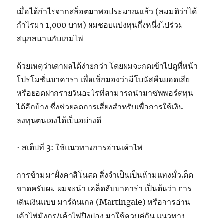
เมื่อได้กำไรจากสล็อตมาพอประมาณแล้ว (สมมติว่าได้
กำไรมา 1,000 บาท) ผมชอบแบ่งทุนกึ่งหนึ่งไปร่วม
สนุกสนานกับเกมไพ่
ด้วยเหตุว่าเดาผลได้ง่ายกว่า โดยผมจะกดเข้าไปดูที่หน้า
โปรโมชั่นบาคาร่า เพื่อเช็กมองว่ามีโบนัสคืนยอดเสีย
หรือยอดฝากรายวันอะไรที่สามารถนำมาซัพพอร์ตทุน
ได้อีกบ้าง ซึ่งช่วยลดการเสี่ยงสำหรับเพื่อการใช้เงิน
ลงทุนตนเองได้เป็นอย่างดี
• สเต็ปที่ 3: ใช้แนวทางการอ่านเค้าไพ่
การข้ามมาฝั่งคาสิโนสด สิ่งจำเป็นเป็นห้ามแทงมั่วเด็ด
ขาดครับผม ผมจะนำ เคล็ดลับบาคาร่า เป็นต้นว่า การ
เดินเงินแบบ มาร์ตินเกล (Martingale) หรือการอ่าน
เค้าไพ่มังกร/เค้าไพ่ปิงปอง มาใช้ควบคู่กัน แนวทาง