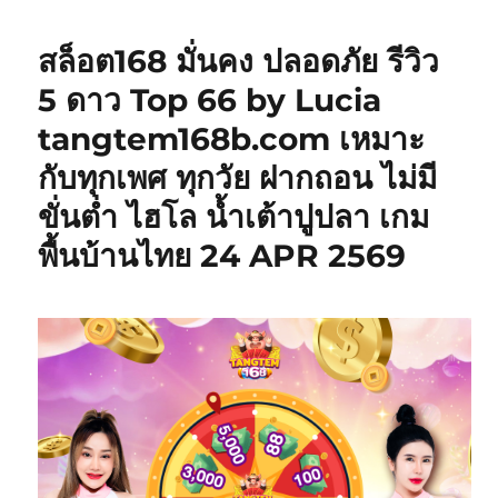
สล็อต168 มั่นคง ปลอดภัย รีวิว
5 ดาว Top 66 by Lucia
tangtem168b.com เหมาะ
กับทุกเพศ ทุกวัย ฝากถอน ไม่มี
ขั่นต่ำ ไฮโล น้ำเต้าปูปลา เกม
พื้นบ้านไทย 24 APR 2569