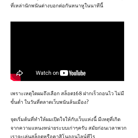
ที่เหล่านักพนันต่างบอกต่อกันหนาหูในนาทีนี้
เพราะเหตุใดผมถึงเลือก สล็อต168 ฝากเร็วถอนไว ไม่มี
ขั้นต่ำ ในวันที่ตลาดเว็บพนันล้นเมือง?
จุดเริ่มต้นที่ทำให้ผมเปิดใจให้กับเว็บแห่งนี้ มีเหตุที่เกิด
จากความแหนงหน่ายระบบเก่าๆครับ สมัยก่อนเวลาพวก
เราจะเล่นสล็อตหรือคาสิโนออนไลน์ทีไร