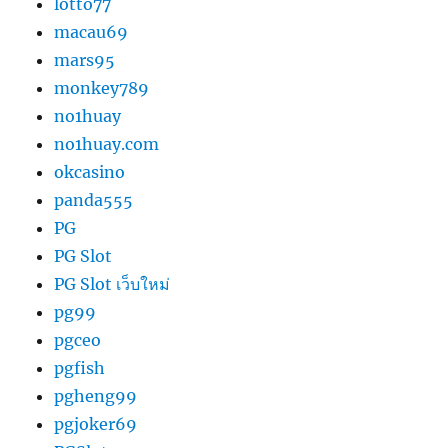
lotto77
macau69
mars95
monkey789
no1huay
no1huay.com
okcasino
panda555
PG
PG Slot
PG Slot เว็บใหม่
pg99
pgceo
pgfish
pgheng99
pgjoker69