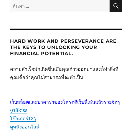
ค้นห
ค้นหา:
HARD WORK AND PERSEVERANCE ARE
THE KEYS TO UNLOCKING YOUR
FINANCIAL POTENTIAL.
ความสำเร็จมักเกิดขึ้นเมื่อคุณก้าวออกมาและก็ทำสิ่งที่
คุณเชื่อว่าคุณไม่สามารถที่จะทำเป็น
เว็บสล็อตและบาคาร่าของโครตดีเว็บนี้เล่นแล้วรวยจัดๆ
918kiss
โจ๊กเกอร์123
ดูหนังออนไลน์