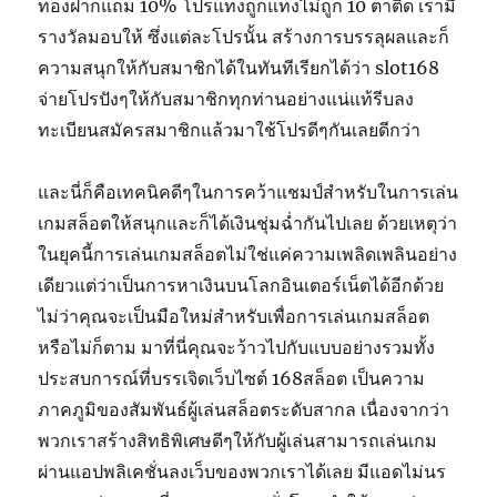
ทองฝากแถม 10% โปรแทงถูกแทงไม่ถูก 10 ตาติด เรามี
รางวัลมอบให้ ซึ่งแต่ละโปรนั้น สร้างการบรรลุผลและก็
ความสนุกให้กับสมาชิกได้ในทันทีเรียกได้ว่า slot168
จ่ายโปรปังๆให้กับสมาชิกทุกท่านอย่างแน่แท้รีบลง
ทะเบียนสมัครสมาชิกแล้วมาใช้โปรดีๆกันเลยดีกว่า
และนี่ก็คือเทคนิคดีๆในการคว้าแชมป์สำหรับในการเล่น
เกมสล็อตให้สนุกและก็ได้เงินชุ่มฉ่ำกันไปเลย ด้วยเหตุว่า
ในยุคนี้การเล่นเกมสล็อตไม่ใช่แค่ความเพลิดเพลินอย่าง
เดียวแต่ว่าเป็นการหาเงินบนโลกอินเตอร์เน็ตได้อีกด้วย
ไม่ว่าคุณจะเป็นมือใหม่สำหรับเพื่อการเล่นเกมสล็อต
หรือไม่ก็ตาม มาที่นี่คุณจะว้าวไปกับแบบอย่างรวมทั้ง
ประสบการณ์ที่บรรเจิดเว็บไซต์ 168สล็อต เป็นความ
ภาคภูมิของสัมพันธ์ผู้เล่นสล็อตระดับสากล เนื่องจากว่า
พวกเราสร้างสิทธิพิเศษดีๆให้กับผู้เล่นสามารถเล่นเกม
ผ่านแอปพลิเคชั่นลงเว็บของพวกเราได้เลย มีแอดไม่นร