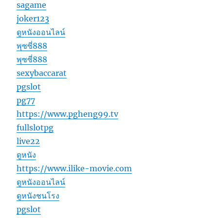
sagame
joker123
ดูหนังออนไลน์
พุซซี่888
พุซซี่888
sexybaccarat
pgslot
pg77
https://www.pgheng99.tv
fullslotpg
live22
ดูหนัง
https://www.ilike-movie.com
ดูหนังออนไลน์
ดูหนังชนโรง
pgslot