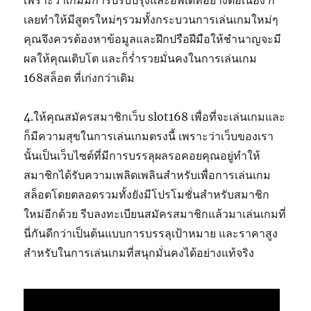
เพราะว่าเกมมีการปรับปรุงและอัพเดทอย่างต่อเนื่อง ก็
เลยทำให้มีสูตรใหม่ๆรวมทั้งกระบวนการเล่นเกมใหม่ๆ
คุณจึงควรต้องหาข้อมูลและฝึกปรือฝีมือให้ชำนาญจะมี
ผลให้คุณเติบโต และก็ร่ำรวยมั่นคงในการเล่นเกม
168สล็อต ที่เก่งกว่าเดิม
4.ให้คุณสมัครสมาชิกเว็บ slot168 เพื่อที่จะเล่นเกมและ
ก็มีความสุขในการเล่นเกมตรงนี้ เพราะว่าเว็บของเรา
นั้นเป็นเว็บไซต์ที่มีการบรรลุผลรอคอยคุณอยู่ทำให้
สมาชิกได้รับความเพลิดเพลินสำหรับเพื่อการเล่นเกม
สล็อตโดยตลอดรวมทั้งยังมีโปรโมชั่นสำหรับสมาชิก
ใหม่อีกด้วย รีบลงทะเบียนสมัครสมาชิกแล้วมาเล่นเกมที่
นี่กันดีกว่าเป็นต้นแบบการบรรลุเป้าหมาย และราคาสูง
สำหรับในการเล่นเกมที่สนุกมั่นคงได้อย่างแท้จริง