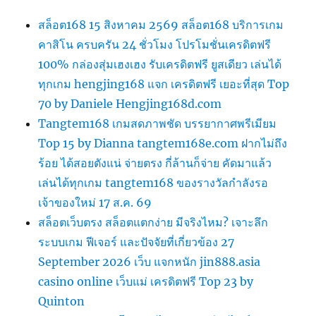
สล็อต168 15 สิงหาคม 2569 สล็อต168 บริการเกม
คาสิโน ครบครัน 24 ชั่วโมง โปรโมชั่นเครดิตฟรี
100% กล่องสุ่มเฮงเฮง รับเครดิตฟรี ยูสเดียว เล่นได้
ทุกเกม hengjing168 แจก เครดิตฟรี เยอะที่สุด Top
70 by Daniele Hengjing168d.com
Tangtem168 เกมสดภาพชัด บรรยากาศพรีเมียม
Top 15 by Dianna tangtem168e.com ฝากไม่ถึง
ร้อย ได้สอยตังแน่ จ่ายตรง กี่ล้านก็จ่าย คัดมาแล้ว
เล่นได้ทุกเกม tangtem168 ของรางวัลกำลังรอ
เจ้าของใหม่ 17 ส.ค. 69
สล็อตเว็บตรง สล็อตแตกง่าย มีจริงไหม? เจาะลึก
ระบบเกม ฟีเจอร์ และปัจจัยที่เกี่ยวข้อง 27
September 2026 เว็บ แจกหนัก jin888.asia
casino online เว็บแม่ เครดิตฟรี Top 23 by
Quinton