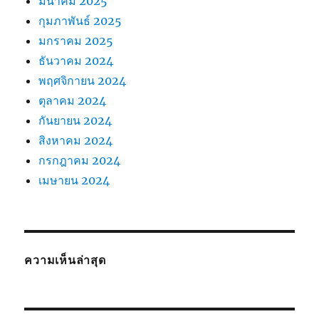
มีนาคม 2025
กุมภาพันธ์ 2025
มกราคม 2025
ธันวาคม 2024
พฤศจิกายน 2024
ตุลาคม 2024
กันยายน 2024
สิงหาคม 2024
กรกฎาคม 2024
เมษายน 2024
ความเห็นล่าสุด