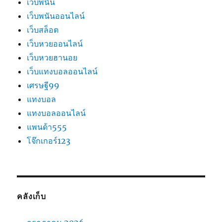
เว็บพนัน
เว็บพนันออนไลน์
เว็บสล็อต
เว็บหวยออนไลน์
เว็บหวยฮานอย
เว็บแทงบอลออนไลน์
เศรษฐี99
แทงบอล
แทงบอลออนไลน์
แพนด้า555
โจ๊กเกอร์123
คลังเก็บ