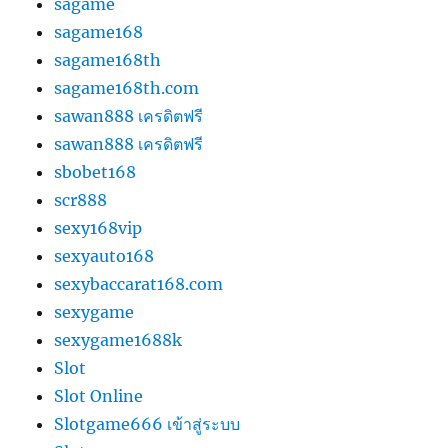
sagame
sagame168
sagame168th
sagame168th.com
sawan888 เครดิตฟรี
sawan888 เครดิตฟรี
sbobet168
scr888
sexy168vip
sexyauto168
sexybaccarat168.com
sexygame
sexygame1688k
Slot
Slot Online
Slotgame666 เข้าสู่ระบบ