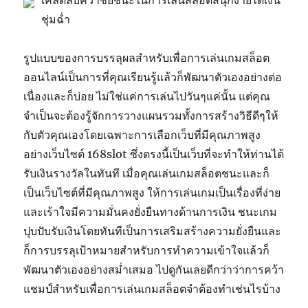
เคล็ดลับคว้าชัยชนะในการเล่นสล็อตสนุกง่ายได้เงิน
ชุ่มฉ่ำ
รูปแบบของการบรรลุผลสำหรับเพื่อการเล่นเกมสล็อต
ออนไลน์เป็นการที่คุณเรียนรู้แล้วก็พัฒนาตัวเองอย่างต่อ
เนื่องและก็บ่อย ไม่ใช่แค่การเล่นไปวันๆแค่นั้น แต่คุณ
จำเป็นจะต้องรู้จักการวางแผนรวมทั้งการสร้างวิธีดีๆให้
กับตัวคุณเองโดยเฉพาะการเลือกเว็บที่มีคุณภาพสูง
อย่างเว็บไซต์ 168slot ซึ่งตรงนี้เป็นเว็บที่จะทำให้ท่านได้
รับเงินรางวัลในทันที เมื่อคุณเล่นเกมสล็อตชนะและก็
เป็นเว็บไซต์ที่มีคุณภาพสูง ให้การเล่นเกมเป็นเรื่องที่ง่าย
และเร้าใจมีความมั่นคงยั่งยืนทางด้านการเงิน ชนะเกม
ปุบปับรับเงินโดยทันทีเป็นการเสริมสร้างความยั่งยืนและ
ก็การบรรลุเป้าหมายสำหรับการทำความเข้าใจแล้วก็
พัฒนาตัวเองอย่างสม่ำเสมอ ไปดูกันเลยดีกว่าว่าการคว้า
แชมป์สำหรับเพื่อการเล่นเกมสล็อตจำต้องทำเช่นไรบ้าง