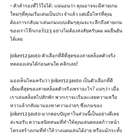
• ตัวสำรองที่ไว้ใจได้: แน่นอนว่า คุณอาจจะมีค่ายเกม
ใหม่ๆที่คุณเริ่มเล่นเป็นประจำแล้ว แต่เมื่อไหร่ที่คุณ
ต้องการกลับมาเล่นเกมแบบเดิมๆคุณจะระลึกถึงค่ายเกม
ของเราโจ๊กเกอร์123 อย่างไม่ต้องสงสัยครับผม ผมยืนยัน
ได้เลย
joker123auto ตัวเลือกที่ดีที่สุดของสายสล็อตตัวจริง
ทดลองเล่นได้ก่อนคนใด คลิกเลย!
มองเห็นไหมครับว่า joker123auto เป็นตัวเลือกที่ดี
เยี่ยมที่สุดของสายสล็อตตัวจริงเพราอะไร? แน่ๆว่า เมื่อ
เราเล่นสล็อตไปสักพัก พวกเราจะเริ่มละเลยความหวือ
หวาแล้วกลับมามองหาความง่ายๆ ซึ่งเกมของ
joker123auto มากตอบปัญหาในส่วนนี้เป็นอย่างดีเลย
ล่ะขอรับ ความสนิทสนมที่ทำให้คุณเล่นตลอดก้าวหน้า
โครงสร้างเกมที่ทำให้วางแผนเล่นได้ง่าย หรือแม้กระทั้ง