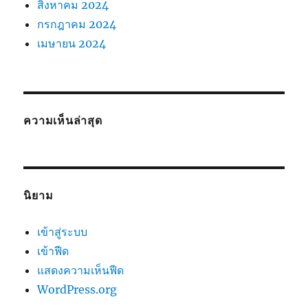
สิงหาคม 2024
กรกฎาคม 2024
เมษายน 2024
ความเห็นล่าสุด
นิยาม
เข้าสู่ระบบ
เข้าฟีด
แสดงความเห็นฟีด
WordPress.org