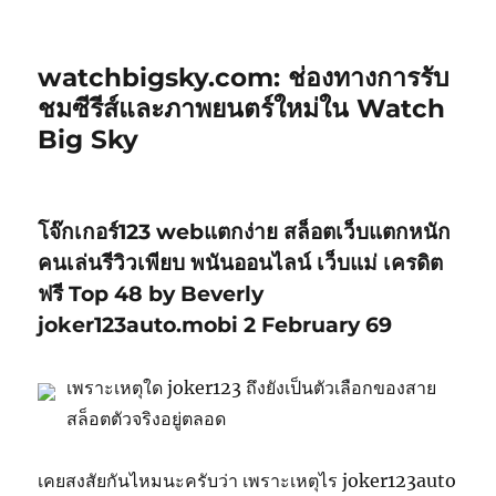
watchbigsky.com: ช่องทางการรับ
ชมซีรีส์และภาพยนตร์ใหม่ใน Watch
Big Sky
โจ๊กเกอร์123 webแตกง่าย สล็อตเว็บแตกหนัก
คนเล่นรีวิวเพียบ พนันออนไลน์ เว็บแม่ เครดิต
ฟรี Top 48 by Beverly
joker123auto.mobi 2 February 69
เพราะเหตุใด joker123 ถึงยังเป็นตัวเลือกของสาย
สล็อตตัวจริงอยู่ตลอด
เคยสงสัยกันไหมนะครับว่า เพราะเหตุไร joker123auto