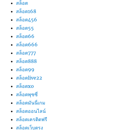
สล็อต
สล็อต168
สล็อต456
สล็อต55
สล็อต66
สล็อต666
สล็อต777
สล็อต888
สล็อต99
สล็อตlive22
สล็อตxo
สล็อตพุซซี่
สล็อตมันนี่เกม
สล็อตออนไลน์
สล็อตเครดิตฟรี
สล็อตเว็บตรง