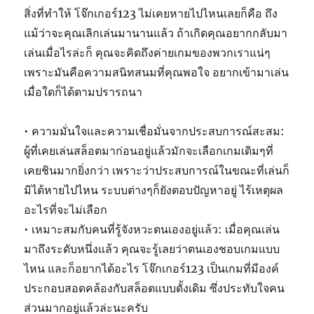
สิ่งที่ทำให้ โจ๊กเกอร์123 ไม่เคยหายไปไหนเลยก็คือ ถึง
แม้ว่าจะคุณเลิกเล่นมานานแล้ว ถ้าเกิดคุณอยากกลับมา
เล่นเมื่อไรล่ะก็ คุณจะคิดถึงค่ายเกมของพวกเราแน่ๆ
เพราะมันคือความสนิทสนมที่คุณพอใจ อยากเข้ามาเล่น
เมื่อใดก็ได้ตามปรารถนา
• ความมั่นใจและความเชื่อมั่นจากประสบการณ์สะสม:
ผู้ที่เคยเล่นสล็อตมาก่อนอยู่แล้วมักจะเลือกเกมเดิมๆที่
เคยชินมากยิ่งกว่า เพราะว่าประสบการณ์ในขณะที่เล่นก็
มิได้หายไปไหน ระบบต่างๆก็ยังตอบปัญหาอยู่ ไร้เหตุผล
อะไรที่จะไม่เลือก
• เหมาะสมกับคนที่รู้จังหวะตนเองอยู่แล้ว: เมื่อคุณเล่น
มาถึงระดับหนึ่งแล้ว คุณจะรู้เลยว่าตนเองชอบเกมแบบ
ไหน และก็อยากได้อะไร โจ๊กเกอร์123 เป็นเกมที่มีองค์
ประกอบสอดคล้องกับสล็อตแบบดั้งเดิม ซึ่งประทับใจคน
ส่วนมากอยู่แล้วล่ะนะครับ