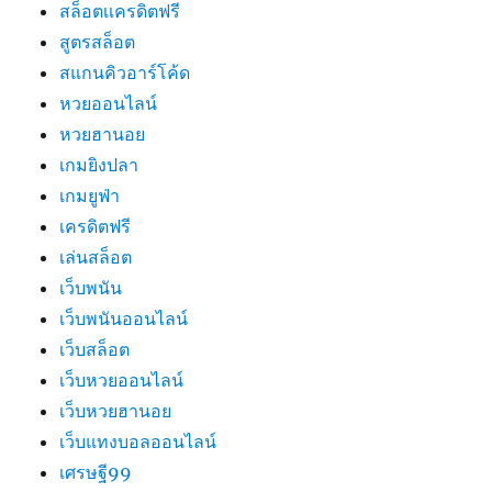
สล็อตเเครดิตฟรี
สูตรสล็อต
สแกนคิวอาร์โค้ด
หวยออนไลน์
หวยฮานอย
เกมยิงปลา
เกมยูฟ่า
เครดิตฟรี
เล่นสล็อต
เว็บพนัน
เว็บพนันออนไลน์
เว็บสล็อต
เว็บหวยออนไลน์
เว็บหวยฮานอย
เว็บแทงบอลออนไลน์
เศรษฐี99