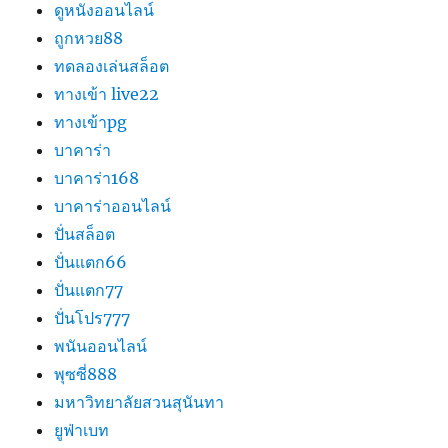
ดูหนังออนไลน์
ถูกหวย88
ทดลองเล่นสล็อต
ทางเข้า live22
ทางเข้าpg
บาคาร่า
บาคาร่า168
บาคาร่าออนไลน์
ปั่นสล็อต
ปั่นแตก66
ปั่นแตก77
ปั่นโปร777
พนันออนไลน์
พุซซี่888
มหาวิทยาลัยสวนสุนันทา
ยูฟ่าเบท