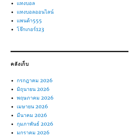
แทงบอล
แทงบอลออนไลน์
แพนด้า555
โจ๊กเกอร์123
คลังเก็บ
กรกฎาคม 2026
มิถุนายน 2026
พฤษภาคม 2026
เมษายน 2026
มีนาคม 2026
กุมภาพันธ์ 2026
มกราคม 2026