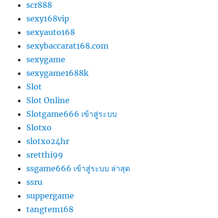
scr888
sexy168vip
sexyauto168
sexybaccarat168.com
sexygame
sexygame1688k
Slot
Slot Online
Slotgame666 เข้าสู่ระบบ
Slotxo
slotxo24hr
sretthi99
ssgame666 เข้าสู่ระบบ ล่าสุด
ssru
suppergame
tangtem168