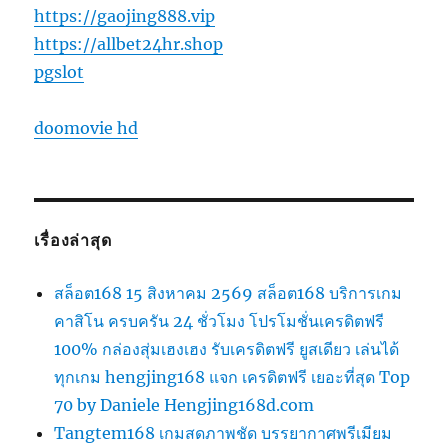
https://gaojing888.vip
https://allbet24hr.shop
pgslot
doomovie hd
เรื่องล่าสุด
สล็อต168 15 สิงหาคม 2569 สล็อต168 บริการเกม
คาสิโน ครบครัน 24 ชั่วโมง โปรโมชั่นเครดิตฟรี
100% กล่องสุ่มเฮงเฮง รับเครดิตฟรี ยูสเดียว เล่นได้
ทุกเกม hengjing168 แจก เครดิตฟรี เยอะที่สุด Top
70 by Daniele Hengjing168d.com
Tangtem168 เกมสดภาพชัด บรรยากาศพรีเมียม