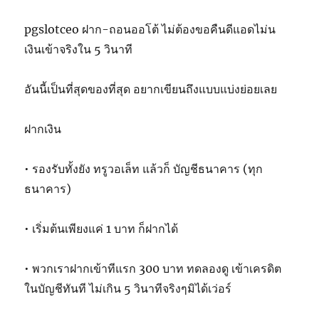
pgslotceo ฝาก-ถอนออโต้ ไม่ต้องขอคืนดีแอดไม่น
เงินเข้าจริงใน 5 วินาที
อันนี้เป็นที่สุดของที่สุด อยากเขียนถึงแบบแบ่งย่อยเลย
ฝากเงิน
• รองรับทั้งยัง ทรูวอเล็ท แล้วก็ บัญชีธนาคาร (ทุก
ธนาคาร)
• เริ่มต้นเพียงแค่ 1 บาท ก็ฝากได้
• พวกเราฝากเข้าทีแรก 300 บาท ทดลองดู เข้าเครดิต
ในบัญชีทันที ไม่เกิน 5 วินาทีจริงๆมิได้เว่อร์