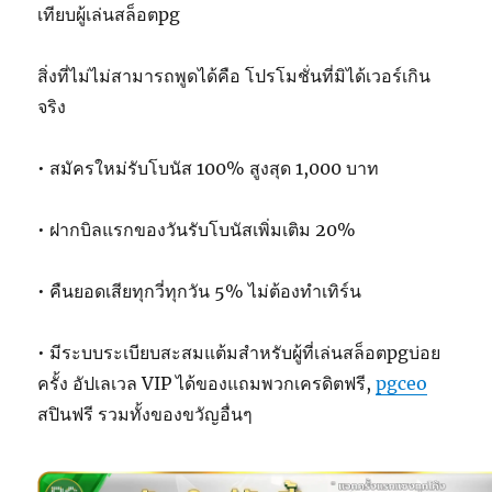
เทียบผู้เล่นสล็อตpg
สิ่งที่ไม่ไม่สามารถพูดได้คือ โปรโมชั่นที่มิได้เวอร์เกิน
จริง
• สมัครใหม่รับโบนัส 100% สูงสุด 1,000 บาท
• ฝากบิลแรกของวันรับโบนัสเพิ่มเติม 20%
• คืนยอดเสียทุกวี่ทุกวัน 5% ไม่ต้องทำเทิร์น
• มีระบบระเบียบสะสมแต้มสำหรับผู้ที่เล่นสล็อตpgบ่อย
ครั้ง อัปเลเวล VIP ได้ของแถมพวกเครดิตฟรี,
pgceo
สปินฟรี รวมทั้งของขวัญอื่นๆ