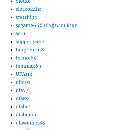
Slotxo
slotxo24hr
sretthi99
ssgame666 เข้าสู่ระบบ ล่าสุด
ssru
suppergame
tangtem168
teenoi69
temmax69
UFA11k
ufa191
ufa77
ufa89
ufabet
ufabomb
ufawinner88