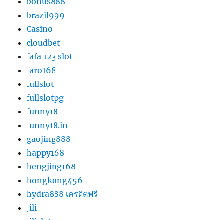
bonus888
brazil999
Casino
cloudbet
fafa 123 slot
faro168
fullslot
fullslotpg
funny18
funny18.in
gaojing888
happy168
hengjing168
hongkong456
hydra888 เครดิตฟรี
Jili