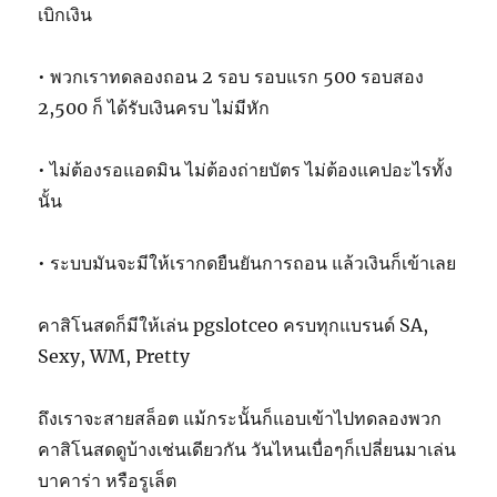
เบิกเงิน
• พวกเราทดลองถอน 2 รอบ รอบแรก 500 รอบสอง
2,500 ก็ ได้รับเงินครบ ไม่มีหัก
• ไม่ต้องรอแอดมิน ไม่ต้องถ่ายบัตร ไม่ต้องแคปอะไรทั้ง
นั้น
• ระบบมันจะมีให้เรากดยืนยันการถอน แล้วเงินก็เข้าเลย
คาสิโนสดก็มีให้เล่น pgslotceo ครบทุกแบรนด์ SA,
Sexy, WM, Pretty
ถึงเราจะสายสล็อต แม้กระนั้นก็แอบเข้าไปทดลองพวก
คาสิโนสดดูบ้างเช่นเดียวกัน วันไหนเบื่อๆก็เปลี่ยนมาเล่น
บาคาร่า หรือรูเล็ต