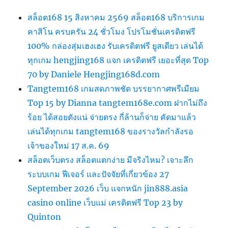
สล็อต168 15 สิงหาคม 2569 สล็อต168 บริการเกม
คาสิโน ครบครัน 24 ชั่วโมง โปรโมชั่นเครดิตฟรี
100% กล่องสุ่มเฮงเฮง รับเครดิตฟรี ยูสเดียว เล่นได้
ทุกเกม hengjing168 แจก เครดิตฟรี เยอะที่สุด Top
70 by Daniele Hengjing168d.com
Tangtem168 เกมสดภาพชัด บรรยากาศพรีเมียม
Top 15 by Dianna tangtem168e.com ฝากไม่ถึง
ร้อย ได้สอยตังแน่ จ่ายตรง กี่ล้านก็จ่าย คัดมาแล้ว
เล่นได้ทุกเกม tangtem168 ของรางวัลกำลังรอ
เจ้าของใหม่ 17 ส.ค. 69
สล็อตเว็บตรง สล็อตแตกง่าย มีจริงไหม? เจาะลึก
ระบบเกม ฟีเจอร์ และปัจจัยที่เกี่ยวข้อง 27
September 2026 เว็บ แจกหนัก jin888.asia
casino online เว็บแม่ เครดิตฟรี Top 23 by
Quinton