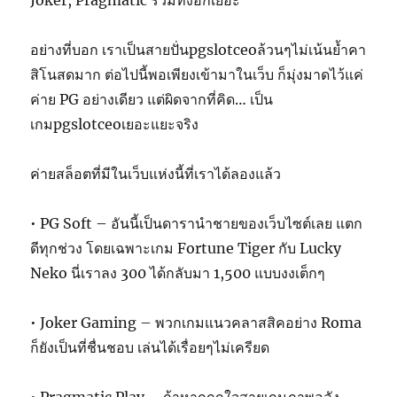
Joker, Pragmatic รวมทั้งอีกเยอะ
อย่างที่บอก เราเป็นสายปั่นpgslotceoล้วนๆไม่เน้นย้ำคา
สิโนสดมาก ต่อไปนี้พอเพียงเข้ามาในเว็บ ก็มุ่งมาดไว้แค่
ค่าย PG อย่างเดียว แต่ผิดจากที่คิด… เป็น
เกมpgslotceoเยอะแยะจริง
ค่ายสล็อตที่มีในเว็บแห่งนี้ที่เราได้ลองแล้ว
• PG Soft – อันนี้เป็นดารานำชายของเว็บไซต์เลย แตก
ดีทุกช่วง โดยเฉพาะเกม Fortune Tiger กับ Lucky
Neko นี่เราลง 300 ได้กลับมา 1,500 แบบงงเต็กๆ
• Joker Gaming – พวกเกมแนวคลาสสิคอย่าง Roma
ก็ยังเป็นที่ชื่นชอบ เล่นได้เรื่อยๆไม่เครียด