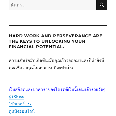
ค้นห
ค้นหา:
HARD WORK AND PERSEVERANCE ARE
THE KEYS TO UNLOCKING YOUR
FINANCIAL POTENTIAL.
ความสำเร็จมักเกิดขึ้นเมื่อคุณก้าวออกมาและก็ทำสิ่งที่
คุณเชื่อว่าคุณไม่สามารถที่จะทำเป็น
เว็บสล็อตและบาคาร่าของโครตดีเว็บนี้เล่นแล้วรวยจัดๆ
918kiss
โจ๊กเกอร์123
ดูหนังออนไลน์