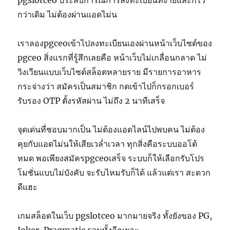
pgslotceo ประสบการณ์การลงทะเบียนที่ง่ายและก็ไว
กว่าเดิม ไม่ต้องผ่านแอดไม่น
เราลองpgceoเข้าไปลงทะเบียนเองผ่านหน้าเว็บไซต์ของ
pgceo สิ่งแรกที่รู้สึกเลยคือ หน้าเว็บไม่เกลื่อนกลาด ไม่
วิงเวียนแบบเว็บไซต์สล็อตหลายราย มีรายการอาหาร
กระจ่างว่า สมัครเป็นสมาชิก กดเข้าไปก็กรอกเบอร์
รับรอง OTP ตั้งรหัสผ่าน ไม่ถึง 2 นาทีเสร็จ
จุดเด่นที่ชอบมากเป็น ไม่ต้องแอดไลน์ไปพบคน ไม่ต้อง
คุยกับแอดไม่นให้เสียเวล่ำเวลา ทุกสิ่งคือระบบออโต้
หมด พอเพียงสมัครpgceoเสร็จ ระบบก็ให้เลือกรับโปร
โมชั่นแบบไม่บังคับ จะรับไหมรับก็ได้ แล้วแต่เรา สะดวก
ดีแฮะ
เกมสล็อตในเว็บ pgslotceo มากมายจริง ทั้งยังของ PG,