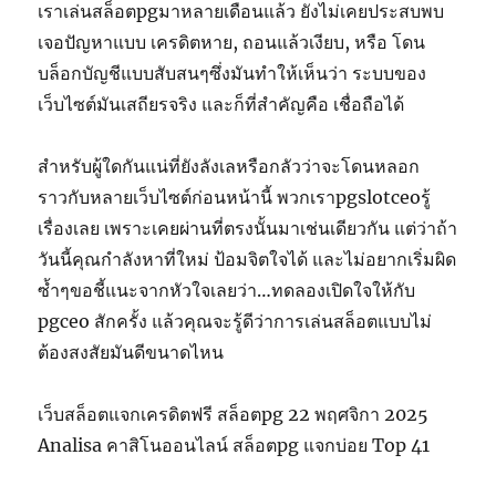
เราเล่นสล็อตpgมาหลายเดือนแล้ว ยังไม่เคยประสบพบ
เจอปัญหาแบบ เครดิตหาย, ถอนแล้วเงียบ, หรือ โดน
บล็อกบัญชีแบบสับสนๆซึ่งมันทำให้เห็นว่า ระบบของ
เว็บไซต์มันเสถียรจริง และก็ที่สำคัญคือ เชื่อถือได้
สำหรับผู้ใดกันแน่ที่ยังลังเลหรือกลัวว่าจะโดนหลอก
ราวกับหลายเว็บไซต์ก่อนหน้านี้ พวกเราpgslotceoรู้
เรื่องเลย เพราะเคยผ่านที่ตรงนั้นมาเช่นเดียวกัน แต่ว่าถ้า
วันนี้คุณกำลังหาที่ใหม่ ป้อมจิตใจได้ และไม่อยากเริ่มผิด
ซ้ำๆขอชี้แนะจากหัวใจเลยว่า…ทดลองเปิดใจให้กับ
pgceo สักครั้ง แล้วคุณจะรู้ดีว่าการเล่นสล็อตแบบไม่
ต้องสงสัยมันดีขนาดไหน
เว็บสล็อตแจกเครดิตฟรี สล็อตpg 22 พฤศจิกา 2025
Analisa คาสิโนออนไลน์ สล็อตpg แจกบ่อย Top 41