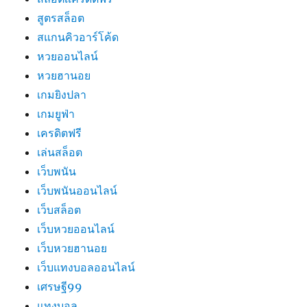
สูตรสล็อต
สแกนคิวอาร์โค้ด
หวยออนไลน์
หวยฮานอย
เกมยิงปลา
เกมยูฟ่า
เครดิตฟรี
เล่นสล็อต
เว็บพนัน
เว็บพนันออนไลน์
เว็บสล็อต
เว็บหวยออนไลน์
เว็บหวยฮานอย
เว็บแทงบอลออนไลน์
เศรษฐี99
แทงบอล