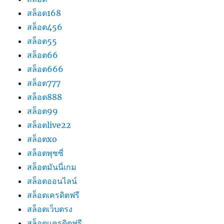
สล็อต168
สล็อต456
สล็อต55
สล็อต66
สล็อต666
สล็อต777
สล็อต888
สล็อต99
สล็อตlive22
สล็อตxo
สล็อตพุซซี่
สล็อตมันนี่เกม
สล็อตออนไลน์
สล็อตเครดิตฟรี
สล็อตเว็บตรง
สล็อตเเครดิตฟรี