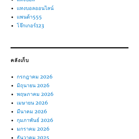
แทงบอลออนไลน์
แพนด้า555
โจ๊กเกอร์123
คลังเก็บ
กรกฎาคม 2026
มิถุนายน 2026
พฤษภาคม 2026
เมษายน 2026
มีนาคม 2026
กุมภาพันธ์ 2026
มกราคม 2026
ธันวาคม 2025