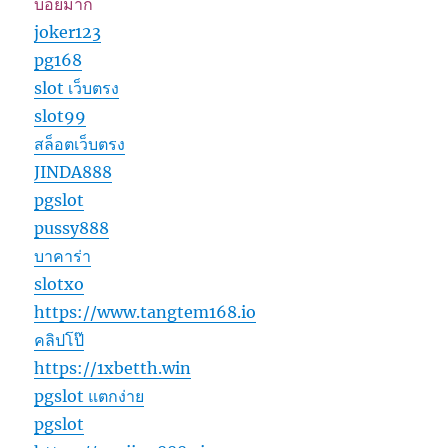
บ่อยมาก
joker123
pg168
slot เว็บตรง
slot99
สล็อตเว็บตรง
JINDA888
pgslot
pussy888
บาคาร่า
slotxo
https://www.tangtem168.io
คลิปโป๊
https://1xbetth.win
pgslot แตกง่าย
pgslot