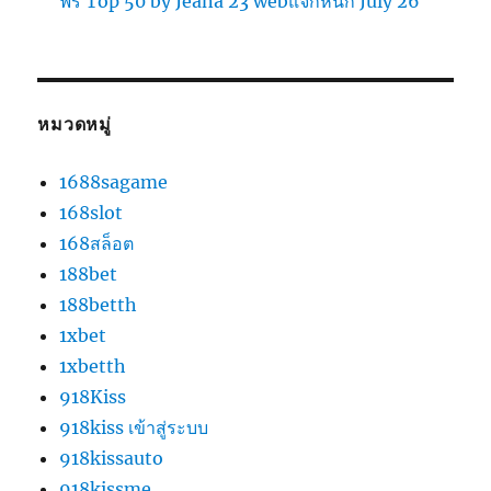
ฟรี Top 50 by Jeana 23 webแจกหนัก July 26
หมวดหมู่
1688sagame
168slot
168สล็อต
188bet
188betth
1xbet
1xbetth
918Kiss
918kiss เข้าสู่ระบบ
918kissauto
918kissme