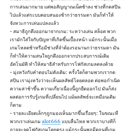
การเล่นมากมาย แต่พอสัญญาณเน็ตช้าลง ช่วงที่กดสปิน
ไปแล้วแต่ระบบตอบสนองช้ากว่าธรรมดา มันก็ทำให้
จังหวะการเล่นแปลงแล้ว
• สมาธิถูกดึงออกมาจากเกม: ระหว่างเล่น สล็อต พวก
เรามักใส่ใจกับปัญหาที่เกิดขึ้นเบื้องหน้า แม้กระนั้นเมื่อ
เกมโหลดช้าหรือมีช่วงที่จำต้องรอนานกว่าธรรมดา มัน
ก็ทำให้ความสนใจถูกดึงออกจากประสบการณ์เดิม
อัตโนมัติ ทำให้สมาธิสำหรับการโฟกัสเกมลดลงด้วย
• มุ่งหวังกับคำตอบไม่ดังเดิม: ครั้งใดก็ตามพวกเรากด
สปิน เรามุ่งหวังว่าจะเห็นผลลัพธ์โดยตลอด ต่อพอกำเนิด
ความล่าช้าขึ้น ความเกี่ยวเนื่องนี้ถูกยืดออกไป มันก็ส่ง
ผลต่อการรับรู้เกมที่เปลี่ยนไป แม้ผลลัพธ์จะเหมือนเดิม
ก็ตาม
• รายละเอียดเล็กๆถูกมองเห็นมากขึ้นเรื่อยๆ: ในขณะที่
พวกเราเล่นเกม
alot666
แบบลื่นไหล พวกเราบางทีก็
อาจจะจุดโฟกัสเกมโดยตรง แม้กระนั้นพอมีตอนที่เกม