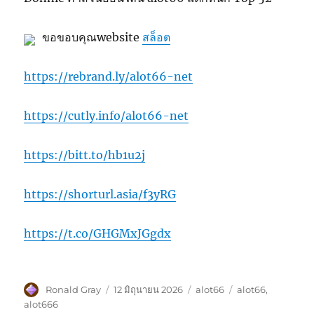
ขอขอบคุณwebsite
สล็อต
https://rebrand.ly/alot66-net
https://cutly.info/alot66-net
https://bitt.to/hb1u2j
https://shorturl.asia/f3yRG
https://t.co/GHGMxJGgdx
ผู้
เขียน
หมวด
ป้าย
Ronald Gray
12 มิถุนายน 2026
alot66
alot66
,
เขียน
เมื่อ
หมู่
กำกับ
alot666