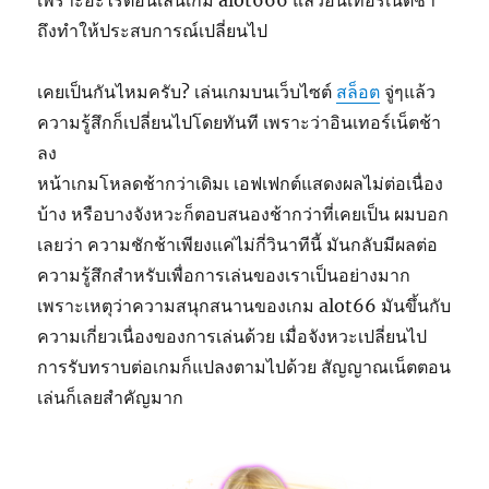
เพราะอะไรตอนเล่นเกม alot666 แล้วอินเทอร์เน็ตช้า
ถึงทำให้ประสบการณ์เปลี่ยนไป
เคยเป็นกันไหมครับ? เล่นเกมบนเว็บไซต์
สล็อต
จู่ๆแล้ว
ความรู้สึกก็เปลี่ยนไปโดยทันที เพราะว่าอินเทอร์เน็ตช้า
ลง
หน้าเกมโหลดช้ากว่าเดิมเ เอฟเฟกต์แสดงผลไม่ต่อเนื่อง
บ้าง หรือบางจังหวะก็ตอบสนองช้ากว่าที่เคยเป็น ผมบอก
เลยว่า ความชักช้าเพียงแค่ไม่กี่วินาทีนี้ มันกลับมีผลต่อ
ความรู้สึกสำหรับเพื่อการเล่นของเราเป็นอย่างมาก
เพราะเหตุว่าความสนุกสนานของเกม alot66 มันขึ้นกับ
ความเกี่ยวเนื่องของการเล่นด้วย เมื่อจังหวะเปลี่ยนไป
การรับทราบต่อเกมก็แปลงตามไปด้วย สัญญาณเน็ตตอน
เล่นก็เลยสำคัญมาก