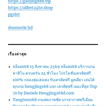
https://gaojing888.vip
https://allbet24hr.shop
pgslot
doomovie hd
เรื่องล่าสุด
สล็อต168 15 สิงหาคม 2569 สล็อต168 บริการเกม
คาสิโน ครบครัน 24 ชั่วโมง โปรโมชั่นเครดิตฟรี
100% กล่องสุ่มเฮงเฮง รับเครดิตฟรี ยูสเดียว เล่นได้
ทุกเกม hengjing168 แจก เครดิตฟรี เยอะที่สุด Top
70 by Daniele Hengjing168d.com
Tangtem168 เกมสดภาพชัด บรรยากาศพรีเมียม