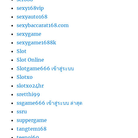
sexy168vip
sexyauto168
sexybaccarat168.com
sexygame
sexygame1688k
Slot
Slot Online
Slotgame666 เข้าสู่ระบบ
Slotxo
slotxo24hr
sretthi99
ssgame666 เข้าสู่ระบบ ล่าสุด
ssru
suppergame
tangtem168
teenoi69