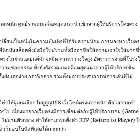
แตกหนัก ศูนย์รวมเกมสล็อตสุดแนว นำเข้าจากผู้ให้บริการโดยตรง
ลี่ยนเป็นหนึ่งในความบันเทิงที่ได้รับความนิยม การมองหา เว็บตร
งที่นักปั่นสล็อตทั้งยังมือใหม่รวมทั้งมืออาชีพให้ความเอาใจใส่มากขึ
็บตรงไม่ผ่านเอเย่นต์มักจะมีความน่าวางใจสูง อัตราการจ่ายที่โปร่ง
ีความชอบธรรม ทั้งยังยังรวมเกมสล็อตสุดแนวจากผู้ให้บริการชั้น
่ทั้งยังแตกง่าย กราฟิกสวย รวมทั้งมอบประสบการณ์การเล่นที่ไม่
ที่ทำให้ผู้เล่นเลือก happy168 เว็บไซต์ตรงแตกหนัก คือโอกาสทำ
ทั่วๆไป เนื่องมาจากเว็บตรงมีการเชื่อมต่อกับผู้ให้บริการเกม (Game
ไม่ผ่านตัวกลาง ทำให้สามารถตั้งค่า RTP (Return to Player) ใ
ล้วก็มอบโบนัสพิเศษได้มากกว่า