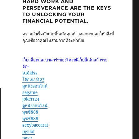
HARD WORK AND
PERSEVERANCE ARE THE KEYS
TO UNLOCKING YOUR
FINANCIAL POTENTIAL.
ความสำเร็จมักเกิดขึ้นเมื่อคุณก้าวออกมาและก็ทำสิ่งที่
คุณเชื่อว่าคุณไม่สามารถที่จะทำเป็น
เว็บสล็อตและบาคาร่าของโครตดีเว็บนี้เล่นแล้วรวย
จัดๆ
918kiss
โจ๊กเกอร์123
ดูหนังออนไลน์
sagame
joker123
ดูหนังออนไลน์
พุซซี่888
พุซซี่888
sexybaccarat
pgslot
pg77