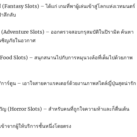
(Fantasy Slots) – ได้แก่ เกมที่พาผู้เล่นเข้าสู่โลกแห่งเวทมนตร์
่าลึกลับ
ัย (Adventure Slots) – ออกตรวจสอบกรุสมบัติในปิรามิด ค้นหา
เผชิญภัยในอวกาศ
(Food Slots) – สนุกสนานไปกับการหมุนวงล้อที่เต็มไปด้วยภาพ
การ์ตูน – เอาใจสายคาแรคเตอร์ด้วยงานภาพสไตล์ญี่ปุ่นสุดน่ารัก
ญ (Horror Slots) – สำหรับคนที่ถูกใจความท้าและก็ตื่นเต้น
ข้าจากผู้ให้บริการชั้นหนึ่งโดยตรง