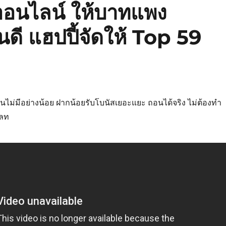
ออนไลน์ ให้บาทแพง
นดี แฮปปี้จัดให้ Top 59
ม่มีอย่างน้อย ฝากน้อยรับโบนัสเยอะแยะ ถอนได้จริง ไม่ต้องทำ
เลท