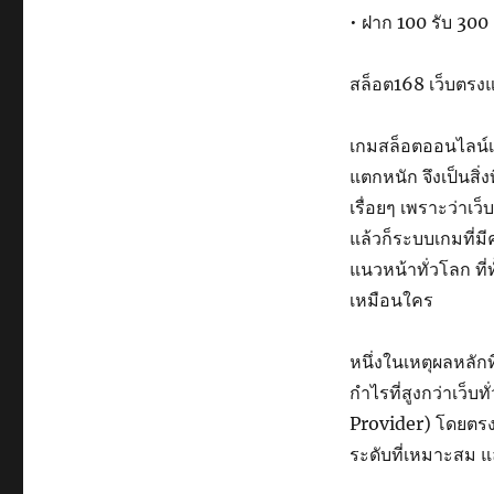
• ฝาก 100 รับ 300
สล็อต168 เว็บตรง
เกมสล็อตออนไลน์เป
แตกหนัก จึงเป็นสิ่
เรื่อยๆ เพราะว่าเว
แล้วก็ระบบเกมที่ม
แนวหน้าทั่วโลก ที
เหมือนใคร
หนึ่งในเหตุผลหลัก
กำไรที่สูงกว่าเว็บ
Provider) โดยตรง 
ระดับที่เหมาะสม แ