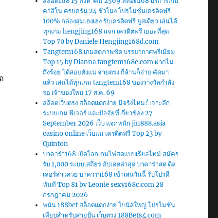
สล็อต168 15 สิงหาคม 2569 สล็อต168 บริการเกม
คาสิโน ครบครัน 24 ชั่วโมง โปรโมชั่นเครดิตฟรี
100% กล่องสุ่มเฮงเฮง รับเครดิตฟรี ยูสเดียว เล่นได้
ทุกเกม hengjing168 แจก เครดิตฟรี เยอะที่สุด
Top 70 by Daniele Hengjing168d.com
Tangtem168 เกมสดภาพชัด บรรยากาศพรีเมียม
Top 15 by Dianna tangtem168e.com ฝากไม่
ถึงร้อย ได้สอยตังแน่ จ่ายตรง กี่ล้านก็จ่าย คัดมา
รถ
แล้ว เล่นได้ทุกเกม tangtem168 ของรางวัลกำลัง
รอ เจ้าของใหม่ 17 ส.ค. 69
สล็อตเว็บตรง สล็อตแตกง่าย มีจริงไหม? เจาะลึก
ระบบเกม ฟีเจอร์ และปัจจัยที่เกี่ยวข้อง 27
September 2026 เว็บ แจกหนัก jin888.asia
casino online เว็บแม่ เครดิตฟรี Top 23 by
Quinton
บาคาร่า168 เปิดโลกเกมไพ่สดแบบเรียลไทม์ สมัคร
รับ 1,000 ระบบเสถียร อัปเดตล่าสุด บาคาร่าสด ดีล
เลอร์สาวสวย บาคาร่า168 เข้าเล่นวันนี้ รับโปรดี
ทันที Top 81 by Leonie sexy168c.com 28
กรกฎาคม 2026
พนัน 188bet สล็อตแตกง่าย โบนัสใหญ่ โปรโมชั่น
เพียบสำหรับสายปั่น เว็บตรง 188Bets4.com