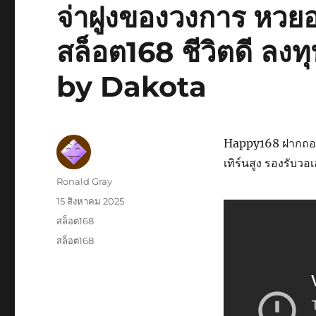
จ่าฝูงของวงการ หวย
สล็อต168 ชีวิตดี ลงทุ
by Dakota
Happy168 ฝากถอนไ
เทิร์นสูง รองรับวอ
ผู้
Ronald Gray
เขียน
เขียน
15 สิงหาคม 2025
เมื่อ
หมวด
สล็อต168
หมู่
ป้าย
สล็อต168
กำกับ